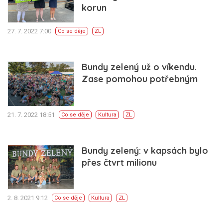
korun
27. 7. 2022 7:00
Co se děje
ZL
Bundy zelený už o víkendu.
Zase pomohou potřebným
21. 7. 2022 18:51
Co se děje
Kultura
ZL
Bundy zelený: v kapsách bylo
přes čtvrt milionu
2. 8. 2021 9:12
Co se děje
Kultura
ZL