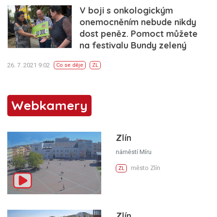
V boji s onkologickým
onemocněním nebude nikdy
dost peněz. Pomoct můžete
na festivalu Bundy zelený
26. 7. 2021 9:02
Co se děje
ZL
Webkamery
Zlín
náměstí Míru
město Zlín
ZL
Zlín