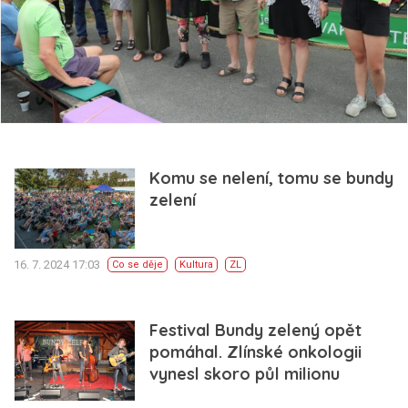
Komu se nelení, tomu se bundy
zelení
16. 7. 2024 17:03
Co se děje
Kultura
ZL
Festival Bundy zelený opět
pomáhal. Zlínské onkologii
vynesl skoro půl milionu