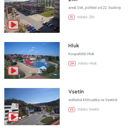
areál Svit, pohled od 22. budovy
město Zlín
ZL
Hluk
Koupaliště Hluk
město Hluk
UH
Vsetín
světelná křižovatka ve Vsetíně
město Vsetín
VS