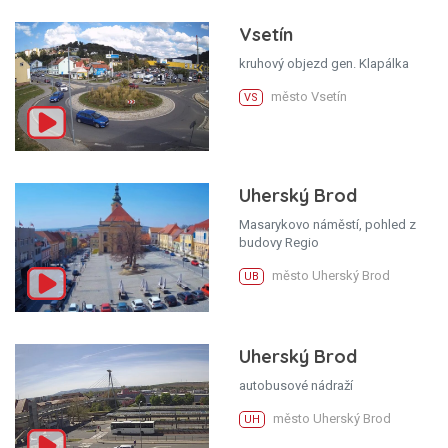
Vsetín
kruhový objezd gen. Klapálka
město Vsetín
VS
Uherský Brod
Masarykovo náměstí, pohled z
budovy Regio
město Uherský Brod
UB
Uherský Brod
autobusové nádraží
město Uherský Brod
UH