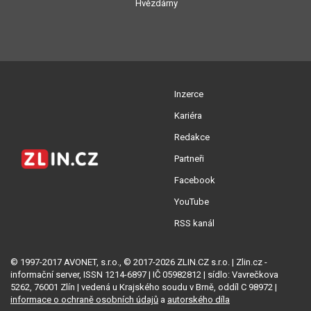
Hvězdárny
Inzerce
Kariéra
Redakce
Partneři
Facebook
YouTube
RSS kanál
© 1997-2017 AVONET, s.r.o., © 2017-2026 ZLIN.CZ s.r.o. | Zlin.cz -
informační server, ISSN 1214-6897 | IČ 05982812 | sídlo: Vavrečkova
5262, 76001 Zlín | vedená u Krajského soudu v Brně, oddíl C 98972 |
informace o ochraně osobních údajů
a
autorského díla