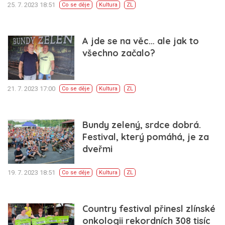
25. 7. 2023 18:51
Co se děje
Kultura
ZL
A jde se na věc… ale jak to
všechno začalo?
21. 7. 2023 17:00
Co se děje
Kultura
ZL
Bundy zelený, srdce dobrá.
Festival, který pomáhá, je za
dveřmi
19. 7. 2023 18:51
Co se děje
Kultura
ZL
Country festival přinesl zlínské
onkologii rekordních 308 tisíc