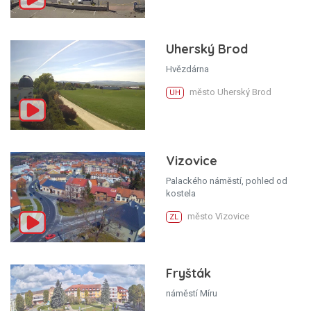
Uherský Brod
Hvězdárna
město Uherský Brod
UH
Vizovice
Palackého náměstí, pohled od
kostela
město Vizovice
ZL
Fryšták
náměstí Míru