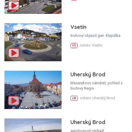
Vsetín
kruhový objezd gen. Klapálka
město Vsetín
VS
Uherský Brod
Masarykovo náměstí, pohled z
budovy Regio
město Uherský Brod
UB
Uherský Brod
autobusové nádraží