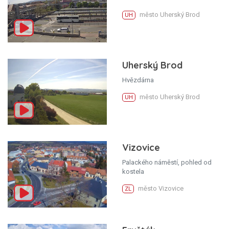
město Uherský Brod
UH
Uherský Brod
Hvězdárna
město Uherský Brod
UH
Vizovice
Palackého náměstí, pohled od
kostela
město Vizovice
ZL