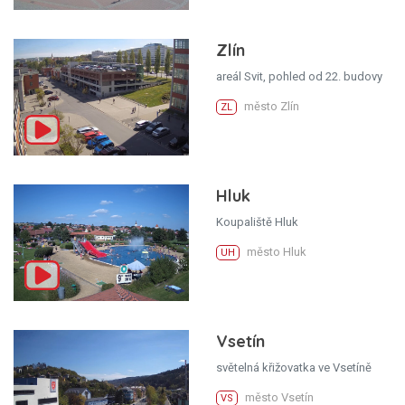
Zlín
areál Svit, pohled od 22. budovy
město Zlín
ZL
Hluk
Koupaliště Hluk
město Hluk
UH
Vsetín
světelná křižovatka ve Vsetíně
město Vsetín
VS