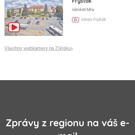
Fryšták
náměstí Míru
město Fryšták
ZL
Všechny webkamery na Zlínsku>
Zprávy z regionu na váš e-