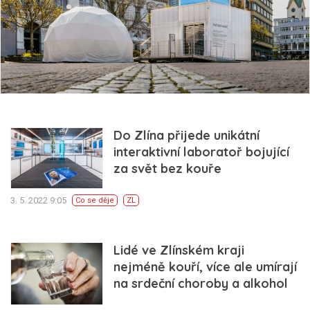
Do Zlína přijede unikátní
interaktivní laboratoř bojující
za svět bez kouře
3. 5. 2022 9:05
Co se děje
ZL
Lidé ve Zlínském kraji
nejméně kouří, více ale umírají
na srdeční choroby a alkohol