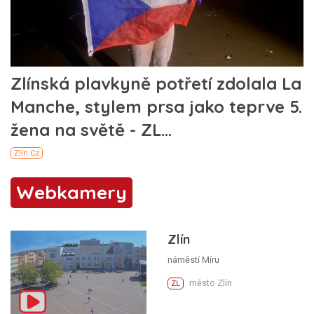
Webkamery
Zlín
náměstí Míru
město Zlín
ZL