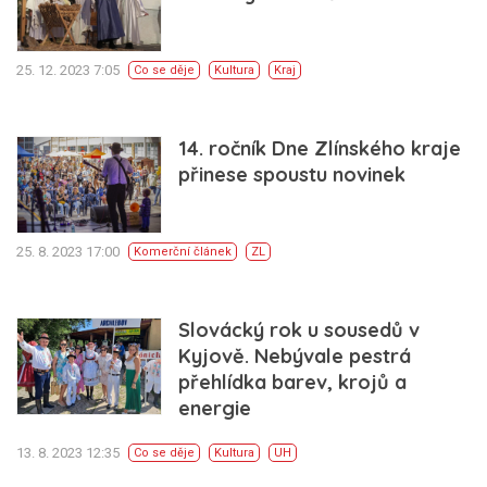
25. 12. 2023 7:05
Co se děje
Kultura
Kraj
14. ročník Dne Zlínského kraje
přinese spoustu novinek
25. 8. 2023 17:00
Komerční článek
ZL
Slovácký rok u sousedů v
Kyjově. Nebývale pestrá
přehlídka barev, krojů a
energie
13. 8. 2023 12:35
Co se děje
Kultura
UH