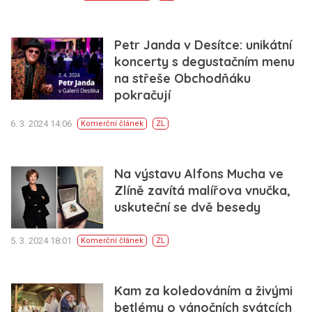
Petr Janda v Desítce: unikátní
koncerty s degustačním menu
na střeše Obchodňáku
pokračují
6. 3. 2024 14:06
Komerční článek
ZL
Na výstavu Alfons Mucha ve
Zlíně zavítá malířova vnučka,
uskuteční se dvě besedy
5. 3. 2024 18:01
Komerční článek
ZL
Kam za koledováním a živými
betlémy o vánočních svátcích