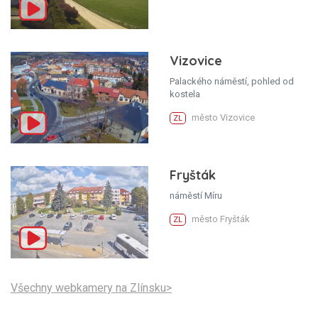
Vizovice
Palackého náměstí, pohled od
kostela
město Vizovice
ZL
Fryšták
náměstí Míru
město Fryšták
ZL
Všechny webkamery na Zlínsku>