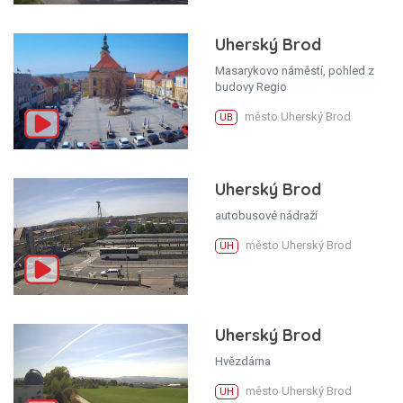
Uherský Brod
Masarykovo náměstí, pohled z
budovy Regio
město Uherský Brod
UB
Uherský Brod
autobusové nádraží
město Uherský Brod
UH
Uherský Brod
Hvězdárna
město Uherský Brod
UH