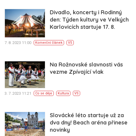
Divadlo, koncerty i Rodinný
den: Týden kultury ve Velkých
Karlovicích startuje 17. 8.
7. 8. 2023 11:00
Komerční článek
VS
Na Rožnovské slavnosti vás
vezme Zpívající vlak
3. 7. 2023 11:21
Co se děje
Kultura
VS
Slovácké léto startuje už za
dva dny! Beach aréna přinese
novinky