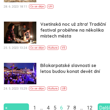
28. 6. 2023 18:11
Co se děje
UH
Vsetínská noc už zítra! Tradiční
festival proběhne na několika
místech města
25. 5. 2023 13:24
Co se děje
Kultura
VS
Bílokarpatské slavnosti se
letos budou konat devět dní
24. 5. 2023 15:29
Co se děje
Kultura
UB
«
1
…
4
5
6
7
8
…
12
Další