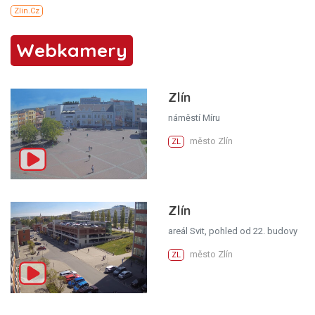
Webkamery
Zlín
náměstí Míru
město Zlín
ZL
Zlín
areál Svit, pohled od 22. budovy
město Zlín
ZL