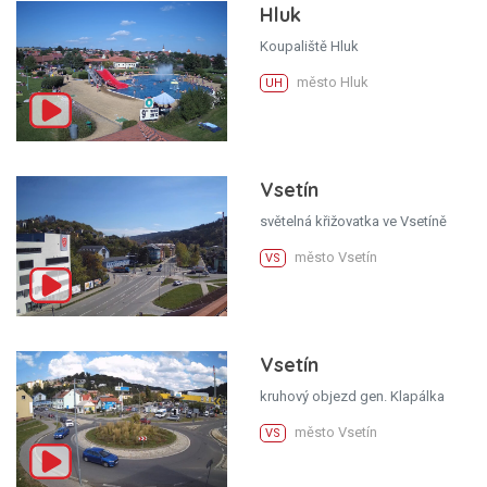
Hluk
Koupaliště Hluk
město Hluk
UH
Vsetín
světelná křižovatka ve Vsetíně
město Vsetín
VS
Vsetín
kruhový objezd gen. Klapálka
město Vsetín
VS