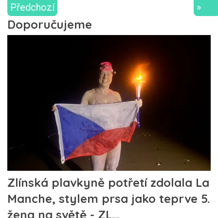
Předchozí
»