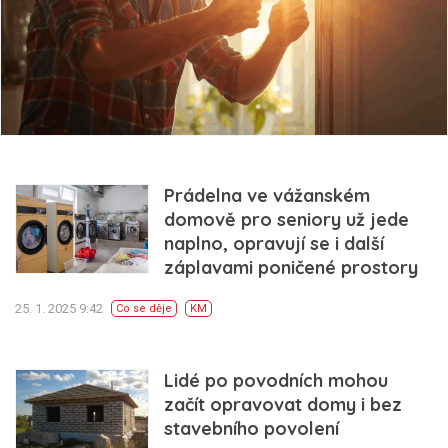
Prádelna ve vážanském
domově pro seniory už jede
naplno, opravují se i další
záplavami poničené prostory
25. 1. 2025 9:42
Co se děje
KM
Lidé po povodních mohou
začít opravovat domy i bez
stavebního povolení