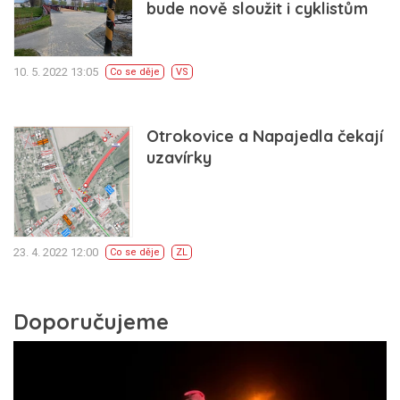
bude nově sloužit i cyklistům
10. 5. 2022 13:05
Co se děje
VS
Otrokovice a Napajedla čekají
uzavírky
23. 4. 2022 12:00
Co se děje
ZL