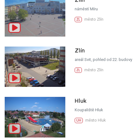
náměstí Míru
město Zlín
ZL
Zlín
areál Svit, pohled od 22. budovy
město Zlín
ZL
Hluk
Koupaliště Hluk
město Hluk
UH