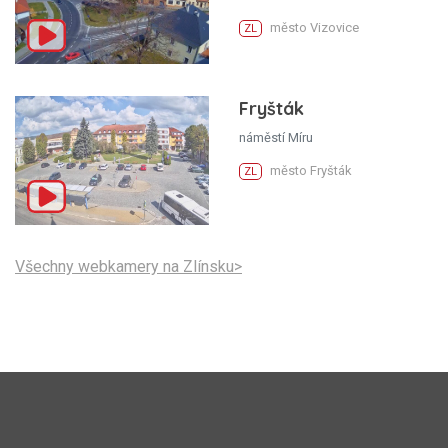
město Vizovice
ZL
Fryšták
náměstí Míru
město Fryšták
ZL
Všechny webkamery na Zlínsku>