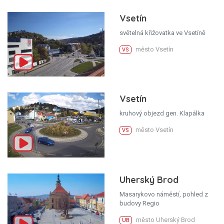
Vsetín
světelná křižovatka ve Vsetíně
město Vsetín
VS
Vsetín
kruhový objezd gen. Klapálka
město Vsetín
VS
Uherský Brod
Masarykovo náměstí, pohled z
budovy Regio
město Uherský Brod
UB