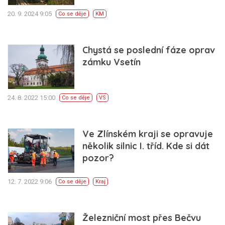
20. 9. 2024 9:05
Co se děje
KM
Chystá se poslední fáze oprav
zámku Vsetín
24. 8. 2022 15:00
Co se děje
VS
Ve Zlínském kraji se opravuje
několik silnic I. tříd. Kde si dát
pozor?
12. 7. 2022 9:06
Co se děje
Kraj
Železniční most přes Bečvu