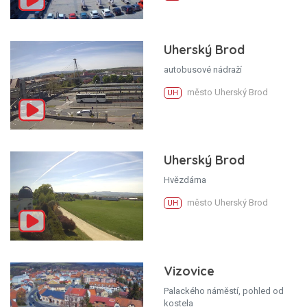
Uherský Brod
autobusové nádraží
město Uherský Brod
UH
Uherský Brod
Hvězdárna
město Uherský Brod
UH
Vizovice
Palackého náměstí, pohled od
kostela