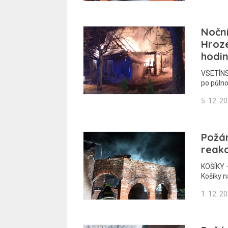
Nočn
Hroz
hodi
VSETÍNS
po půln
5. 12. 2
Požár
reakc
KOŠÍKY –
Košíky n
1. 12. 2