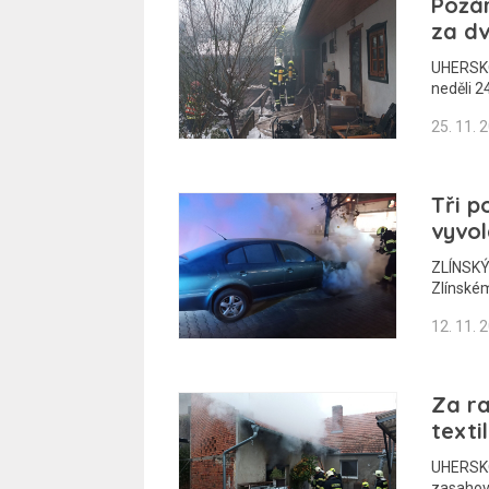
Požár
za dv
UHERSKO
neděli 2
25. 11. 
Tři p
vyvol
ZLÍNSKÝ
Zlínském
12. 11. 
Za ra
texti
UHERSKO
zasahova