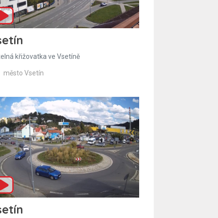
etín
telná křižovatka ve Vsetíně
město Vsetín
etín