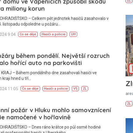
 domu ve Vápenicích způsobil škodu
ZL
a miliony korun
HRADIŠŤSKO – Celkem pět jednotek hasičů zasahovalo v
4. listopadu odpoledne u požáru…
2024 9:04
Co se děje
Hasiči a policie
UH
ožáry během pondělí. Největší rozruch
alo hořící auto na parkovišti
 KRAJ – Během pondělního dne zasahovali hasiči ve
 kraji hned u tří…
Zl
2024 11:05
Co se děje
Hasiči a policie
VS
ZL
areá
ZL
nní požár v Hluku mohlo samovznícení
lie namočené v hořlavině
HRADIŠŤSKO – Dnes ráno krátce po půl osmé hodině
li profesionální hasiči z Uherského…