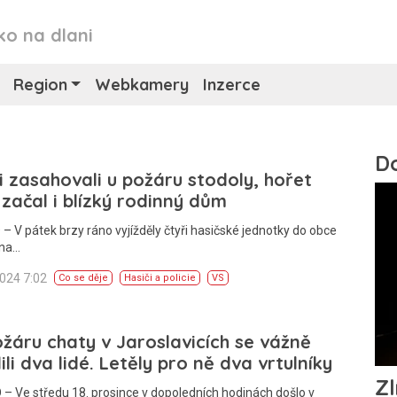
ko na dlani
Region
Webkamery
Inzerce
i zasahovali u požáru stodoly, hořet
 začal i blízký rodinný dům
– V pátek brzy ráno vyjížděly čtyři hasičské jednotky do obce
 na…
2024 7:02
Co se děje
Hasiči a policie
VS
ožáru chaty v Jaroslavicích se vážně
ili dva lidé. Letěly pro ně dva vrtulníky
– Ve středu 18. prosince v dopoledních hodinách došlo v