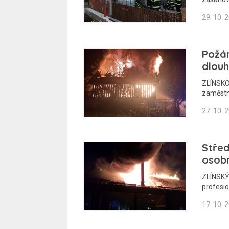
29. 10. 
Požár
dlouh
ZLÍNSKO
zaměstn
27. 10. 
Střed
osobn
ZLÍNSKÝ
profesio
17. 10. 