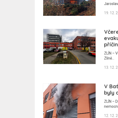
Jaroslav
19. 12. 
Včere
evaku
příči
ZLÍN – V
Zlíně…
13. 12. 
V Bať
byly d
ZLÍN – D
nemocni
12. 12. 