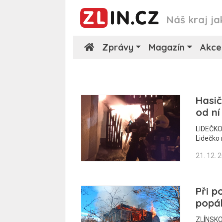
Náš kraj ja
Zprávy
Magazín
Akce
Hasič
od ní
LIDEČKO 
Lidečko
21. 12. 
Při p
popál
ZLÍNSKO 