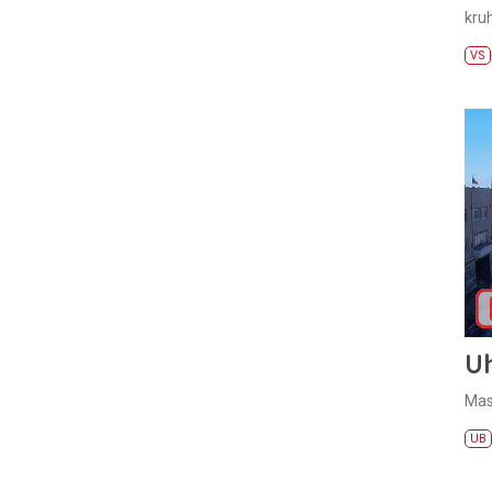
kru
VS
U
Mas
UB