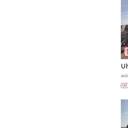
U
aut
UH