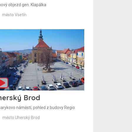
hový objezd gen. Klapálka
město Vsetín
herský Brod
arykovo náměstí, pohled z budovy Regio
město Uherský Brod