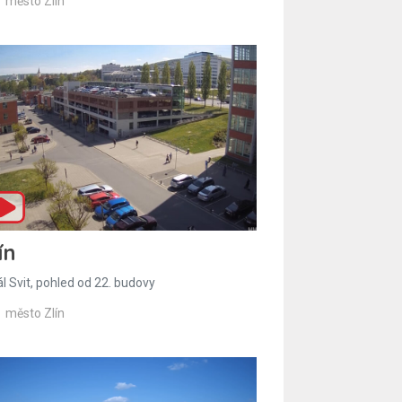
město Zlín
ín
l Svit, pohled od 22. budovy
město Zlín