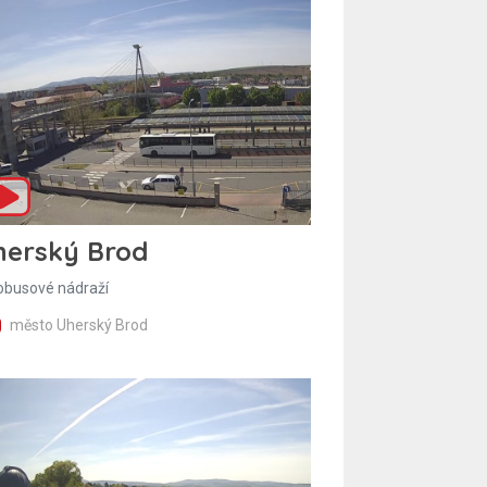
herský Brod
obusové nádraží
město Uherský Brod