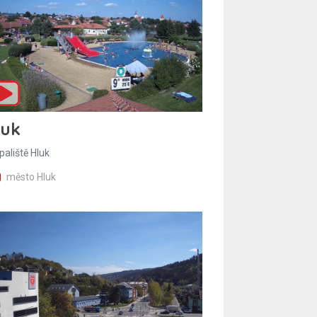
luk
paliště Hluk
město Hluk