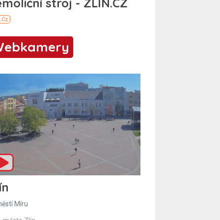
Webkamery
ín
ěstí Míru