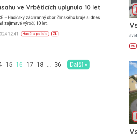
sahu ve Vrběticích uplynulo 10 let
 – Hasičský záchranný sbor Zlínského kraje si dnes
Vs
á zajímavé výročí, 10 let…
2024 12:41
Hasiči a policie
ZL
svě
VS
4
15
16
17
18
…
36
Další »
Vs