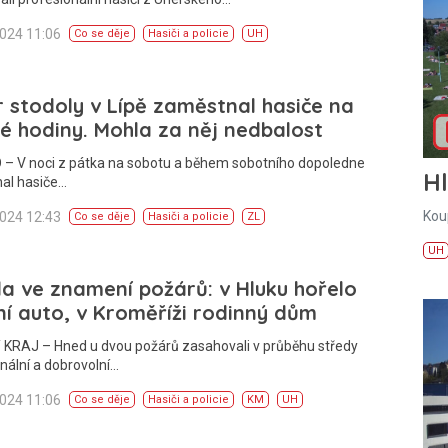
2024 11:06
Co se děje
Hasiči a policie
UH
 stodoly v Lípě zaměstnal hasiče na
é hodiny. Mohla za něj nedbalost
 – V noci z pátka na sobotu a během sobotního dopoledne
H
al hasiče…
Kou
2024 12:43
Co se děje
Hasiči a policie
ZL
UH
a ve znamení požárů: v Hluku hořelo
í auto, v Kroměříži rodinný dům
 KRAJ – Hned u dvou požárů zasahovali v průběhu středy
nální a dobrovolní…
2024 11:06
Co se děje
Hasiči a policie
KM
UH