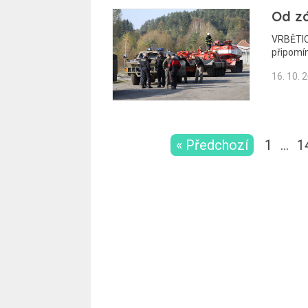
Od zá
VRBĚTICE
připomín
16. 10. 
« Předchozí
1
…
1