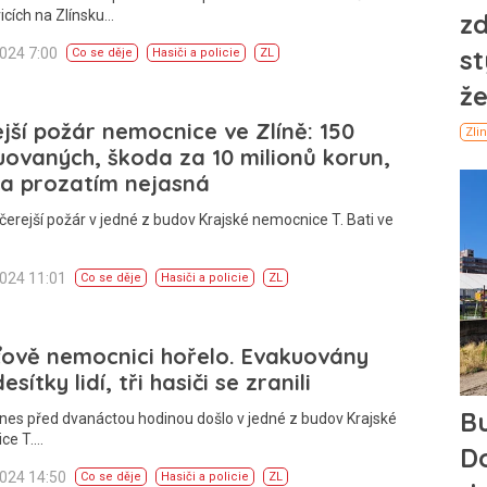
icích na Zlínsku…
2024 7:00
Co se děje
Hasiči a policie
ZL
jší požár nemocnice ve Zlíně: 150
ovaných, škoda za 10 milionů korun,
na prozatím nejasná
čerejší požár v jedné z budov Krajské nemocnice T. Bati ve
2024 11:01
Co se děje
Hasiči a policie
ZL
ově nemocnici hořelo. Evakuovány
esítky lidí, tři hasiči se zranili
nes před dvanáctou hodinou došlo v jedné z budov Krajské
ce T.…
2024 14:50
Co se děje
Hasiči a policie
ZL