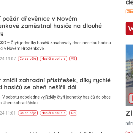
í požár dřevěnice v Novém
enkově zaměstnal hasiče na dlouhé
ny
KO – Čtyři jednotky hasičů zasahovaly dnes necelou hodinu
oci v Novém Hrozenkově…
024 13:07
Co se děje
Hasiči a policie
VS
 zničil zahradní přístřešek, díky rychlé
i hasičů se oheň nešířil dál
 V sobotu odpoledne vyjížděly čtyři jednotky hasičů do obce
a Uherskohradišťsku.…
Zl
024 11:01
Co se děje
Hasiči a policie
UH
nám