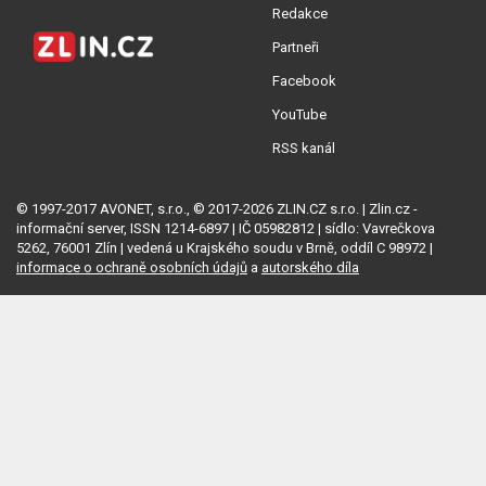
Redakce
Partneři
Facebook
YouTube
RSS kanál
© 1997-2017 AVONET, s.r.o., © 2017-2026 ZLIN.CZ s.r.o. | Zlin.cz -
informační server, ISSN 1214-6897 | IČ 05982812 | sídlo: Vavrečkova
5262, 76001 Zlín | vedená u Krajského soudu v Brně, oddíl C 98972 |
informace o ochraně osobních údajů
a
autorského díla