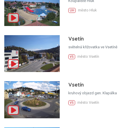
Koupaliště Hluk
město Hluk
UH
Vsetín
světelná křižovatka ve Vsetíně
město Vsetín
VS
Vsetín
kruhový objezd gen. Klapálka
město Vsetín
VS