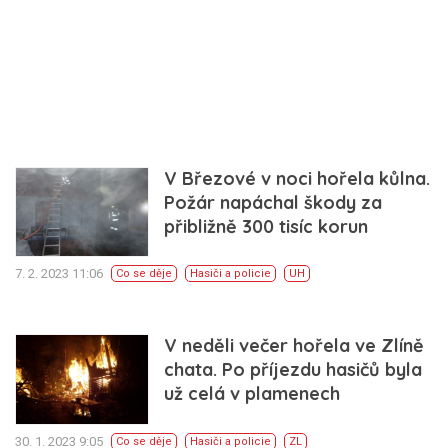
V Březové v noci hořela kůlna.
Požár napáchal škody za
přibližně 300 tisíc korun
7. 2. 2023 11:06
Co se děje
Hasiči a policie
UH
V neděli večer hořela ve Zlíně
chata. Po příjezdu hasičů byla
už celá v plamenech
30. 1. 2023 9:05
Co se děje
Hasiči a policie
ZL