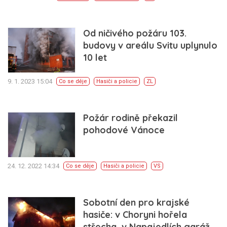
Od ničivého požáru 103.
budovy v areálu Svitu uplynulo
10 let
9. 1. 2023 15:04
Co se děje
Hasiči a policie
ZL
Požár rodině překazil
pohodové Vánoce
24. 12. 2022 14:34
Co se děje
Hasiči a policie
VS
Sobotní den pro krajské
hasiče: v Choryni hořela
střecha, v Napajedlích garáž