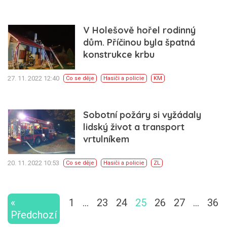
V Holešově hořel rodinný
dům. Příčinou byla špatná
konstrukce krbu
27. 11. 2022 12:40
Co se děje
Hasiči a policie
KM
Sobotní požáry si vyžádaly
lidský život a transport
vrtulníkem
20. 11. 2022 10:53
Co se děje
Hasiči a policie
ZL
«
1
…
23
24
25
26
27
…
36
Předchozí