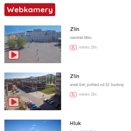
Webkamery
Zlín
náměstí Míru
město Zlín
ZL
Zlín
areál Svit, pohled od 22. budovy
město Zlín
ZL
Hluk