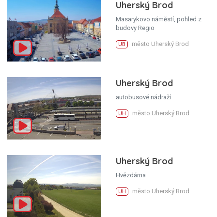
Uherský Brod
Masarykovo náměstí, pohled z
budovy Regio
město Uherský Brod
UB
Uherský Brod
autobusové nádraží
město Uherský Brod
UH
Uherský Brod
Hvězdárna
město Uherský Brod
UH