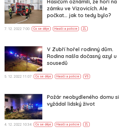
Hasičům oznámili, že hoří na
zámku ve Vizovicích. Ale
počkat… jak to tedy bylo?
7. 12. 2022 7:00
Co se děje
Hasiči a policie
ZL
V Zubří hořel rodinný dům.
Rodina našla dočasný azyl u
sousedů
5. 12. 2022 11:07
Co se děje
Hasiči a policie
VS
Požár neobydleného domu si
vyžádal lidský život
4. 12. 2022 10:34
Co se děje
Hasiči a policie
ZL