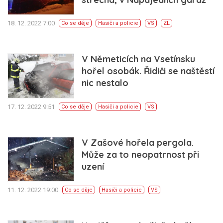
18. 12. 2022 7:00
Co se děje
Hasiči a policie
VS
ZL
V Němeticích na Vsetínsku
hořel osobák. Řidiči se naštěstí
nic nestalo
17. 12. 2022 9:51
Co se děje
Hasiči a policie
VS
V Zašové hořela pergola.
Může za to neopatrnost při
uzení
11. 12. 2022 19:00
Co se děje
Hasiči a policie
VS