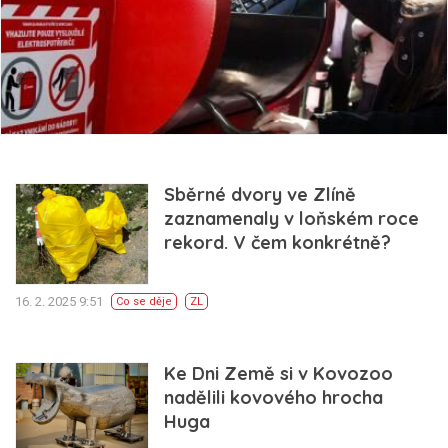
Sběrné dvory ve Zlíně
zaznamenaly v loňském roce
rekord. V čem konkrétně?
16. 2. 2025 9:51
Co se děje
ZL
Ke Dni Země si v Kovozoo
nadělili kovového hrocha
Huga