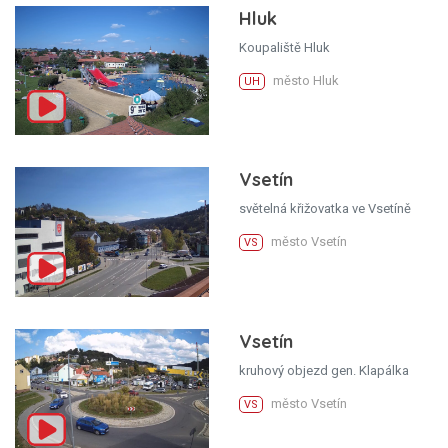
Hluk
Koupaliště Hluk
město Hluk
UH
Vsetín
světelná křižovatka ve Vsetíně
město Vsetín
VS
Vsetín
kruhový objezd gen. Klapálka
město Vsetín
VS