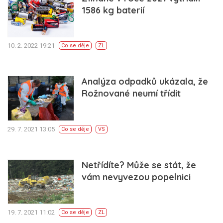
1586 kg baterií
10. 2. 2022 19:21
Co se děje
ZL
Analýza odpadků ukázala, že
Rožnované neumí třídit
29. 7. 2021 13:05
Co se děje
VS
Netřídíte? Může se stát, že
vám nevyvezou popelnici
19. 7. 2021 11:02
Co se děje
ZL