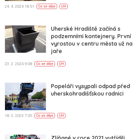
24. 4. 2024 18:51
Co se děje
UH
Uherské Hradiště začíná s
podzemními kontejnery. První
vyrostou v centru města už na
jaře
23. 2. 2024 9:08
Co se děje
UH
Popeláři vysypali odpad před
uherskohradišťskou radnici
18. 5. 2023 7:03
Co se děje
UH
Zlíňané v roce 2021 vytřídili