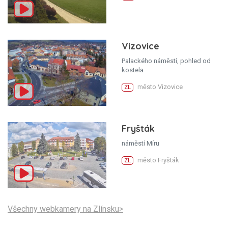
Vizovice
Palackého náměstí, pohled od
kostela
město Vizovice
ZL
Fryšták
náměstí Míru
město Fryšták
ZL
Všechny webkamery na Zlínsku>