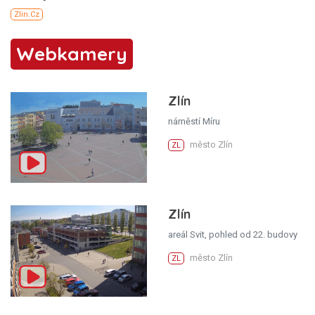
Webkamery
Zlín
náměstí Míru
město Zlín
ZL
Zlín
areál Svit, pohled od 22. budovy
město Zlín
ZL