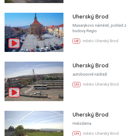
Uherský Brod
Masarykovo náměstí, pohled z
budovy Regio
město Uherský Brod
UB
Uherský Brod
autobusové nádraží
město Uherský Brod
UH
Uherský Brod
Hvězdárna
město Uherský Brod
UH