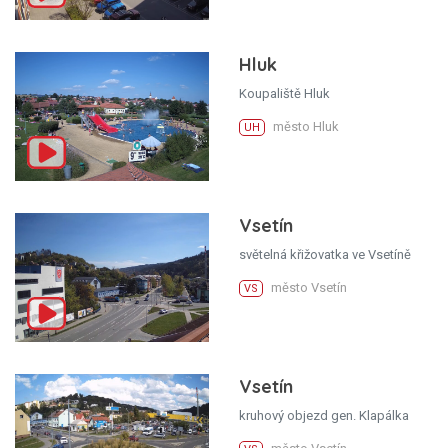
Hluk
Koupaliště Hluk
město Hluk
UH
Vsetín
světelná křižovatka ve Vsetíně
město Vsetín
VS
Vsetín
kruhový objezd gen. Klapálka