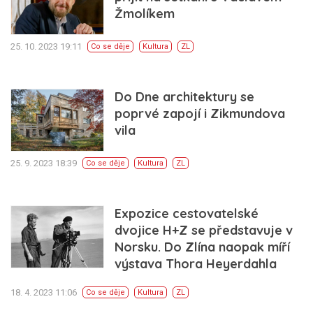
Žmolíkem
25. 10. 2023 19:11
Co se děje
Kultura
ZL
Do Dne architektury se
poprvé zapojí i Zikmundova
vila
25. 9. 2023 18:39
Co se děje
Kultura
ZL
Expozice cestovatelské
dvojice H+Z se představuje v
Norsku. Do Zlína naopak míří
výstava Thora Heyerdahla
18. 4. 2023 11:06
Co se děje
Kultura
ZL