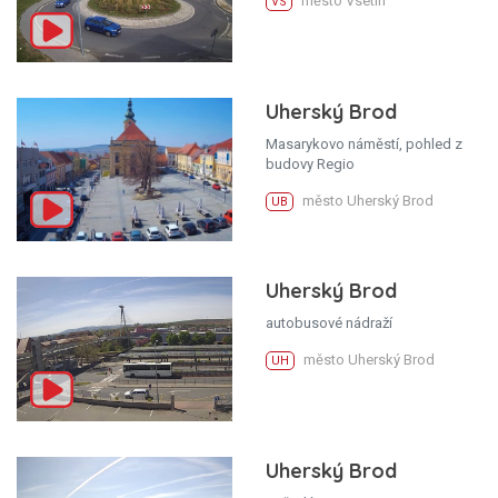
město Vsetín
VS
Uherský Brod
Masarykovo náměstí, pohled z
budovy Regio
město Uherský Brod
UB
Uherský Brod
autobusové nádraží
město Uherský Brod
UH
Uherský Brod