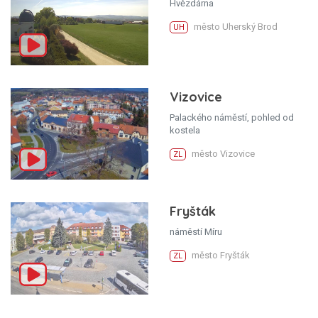
Hvězdárna
město Uherský Brod
UH
Vizovice
Palackého náměstí, pohled od
kostela
město Vizovice
ZL
Fryšták
náměstí Míru
město Fryšták
ZL