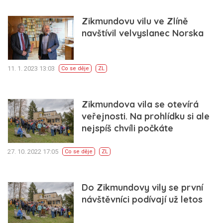
Zikmundovu vilu ve Zlíně
navštívil velvyslanec Norska
11. 1. 2023 13:03
Co se děje
ZL
Zikmundova vila se otevírá
veřejnosti. Na prohlídku si ale
nejspíš chvíli počkáte
27. 10. 2022 17:05
Co se děje
ZL
Do Zikmundovy vily se první
návštěvníci podívají už letos