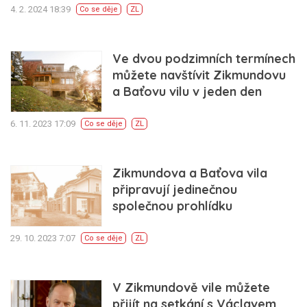
4. 2. 2024 18:39
Co se děje
ZL
Ve dvou podzimních termínech
můžete navštívit Zikmundovu
a Baťovu vilu v jeden den
6. 11. 2023 17:09
Co se děje
ZL
Zikmundova a Baťova vila
připravují jedinečnou
společnou prohlídku
29. 10. 2023 7:07
Co se děje
ZL
V Zikmundově vile můžete
přijít na setkání s Václavem