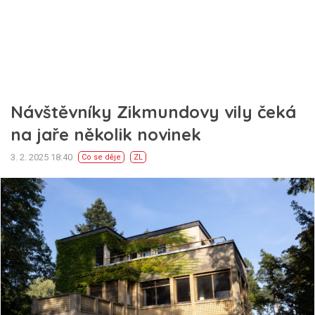
Návštěvníky Zikmundovy vily čeká
na jaře několik novinek
3. 2. 2025 18:40
Co se děje
ZL