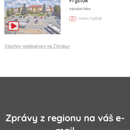
Fryšták
náměstí Míru
město Fryšták
ZL
Všechny webkamery na Zlínsku>
Zprávy z regionu na váš e-