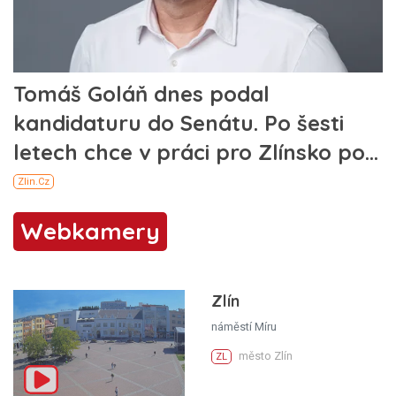
Webkamery
Zlín
náměstí Míru
město Zlín
ZL