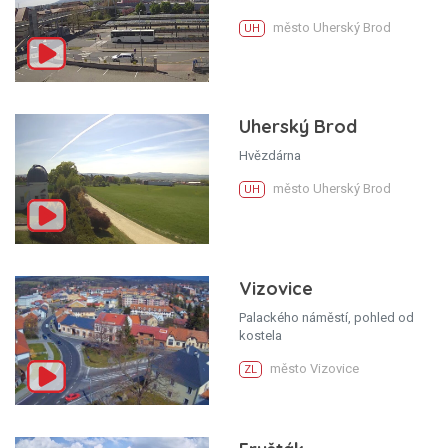
město Uherský Brod
UH
Uherský Brod
Hvězdárna
město Uherský Brod
UH
Vizovice
Palackého náměstí, pohled od
kostela
město Vizovice
ZL