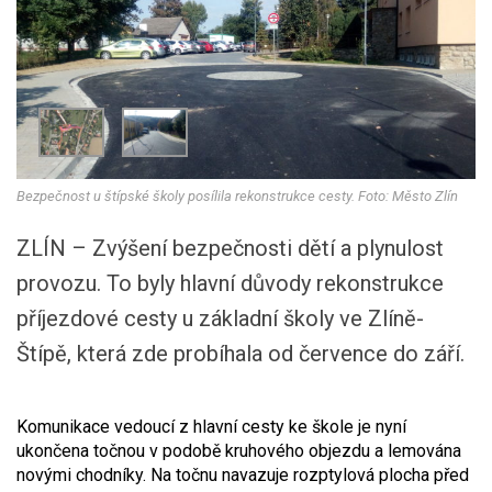
Bezpečnost u štípské školy posílila rekonstrukce cesty. Foto: Město Zlín
ZLÍN – Zvýšení bezpečnosti dětí a plynulost
provozu. To byly hlavní důvody rekonstrukce
příjezdové cesty u základní školy ve Zlíně-
Štípě, která zde probíhala od července do září.
Komunikace vedoucí z hlavní cesty ke škole je nyní
ukončena točnou v podobě kruhového objezdu a lemována
novými chodníky. Na točnu navazuje rozptylová plocha před