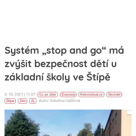
Systém „stop and go“ má
zvýšit bezpečnost dětí u
základní školy ve Štípě
6. 10. 2021 | 11:07
Co se děje
Doprava
Rekonstrukce
Školství
Autor: Kateřina Háblová
Štípa
Zlín
ZL