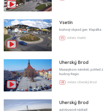
Vsetín
kruhový objezd gen. Klapálka
město Vsetín
VS
Uherský Brod
Masarykovo náměstí, pohled z
budovy Regio
město Uherský Brod
UB
Uherský Brod
autobusové nádraží