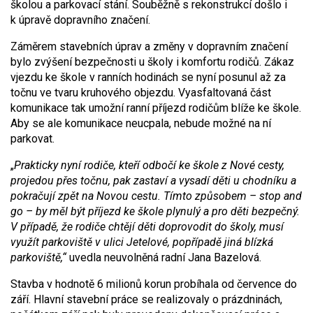
školou a parkovací stání. Souběžně s rekonstrukcí došlo i
k úpravě dopravního značení.
Záměrem stavebních úprav a změny v dopravním značení
bylo zvýšení bezpečnosti u školy i komfortu rodičů. Zákaz
vjezdu ke škole v ranních hodinách se nyní posunul až za
točnu ve tvaru kruhového objezdu. Vyasfaltovaná část
komunikace tak umožní ranní příjezd rodičům blíže ke škole.
Aby se ale komunikace neucpala, nebude možné na ní
parkovat.
„
Prakticky nyní rodiče, kteří odbočí ke škole z Nové cesty,
projedou přes točnu, pak zastaví a vysadí děti u chodníku a
pokračují zpět na Novou cestu. Tímto způsobem – stop and
go – by měl být příjezd ke škole plynulý a pro děti bezpečný.
V případě, že rodiče chtějí děti doprovodit do školy, musí
využít parkoviště v ul
ici
Jetelové, popř
ípadě
jiná blízká
parkoviště,“
uvedla neuvolněná radní Jana Bazelová.
Stavba v hodnotě 6 milionů korun probíhala od července do
září. Hlavní stavební práce se realizovaly o prázdninách,