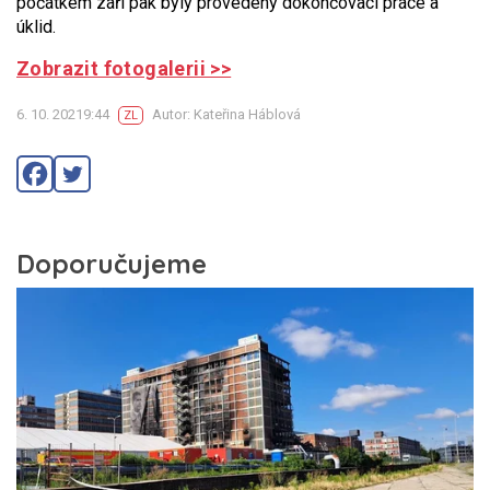
počátkem září pak byly provedeny dokončovací práce a
úklid.
Zobrazit fotogalerii >>
6. 10. 20219:44
Autor: Kateřina Háblová
ZL