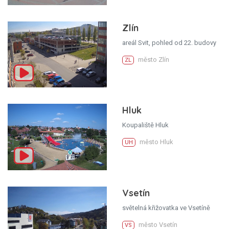
Zlín
areál Svit, pohled od 22. budovy
město Zlín
ZL
Hluk
Koupaliště Hluk
město Hluk
UH
Vsetín
světelná křižovatka ve Vsetíně
město Vsetín
VS