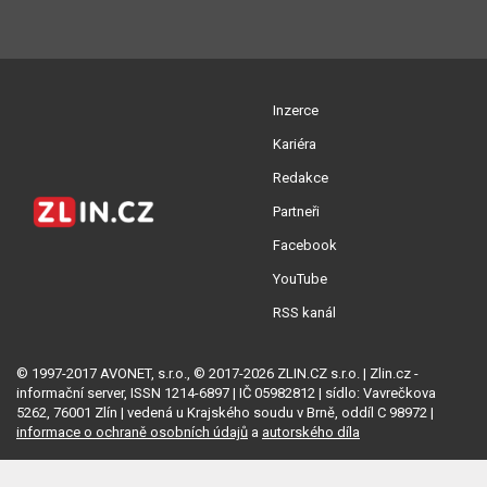
Inzerce
Kariéra
Redakce
Partneři
Facebook
YouTube
RSS kanál
© 1997-2017 AVONET, s.r.o., © 2017-2026 ZLIN.CZ s.r.o. | Zlin.cz -
informační server, ISSN 1214-6897 | IČ 05982812 | sídlo: Vavrečkova
5262, 76001 Zlín | vedená u Krajského soudu v Brně, oddíl C 98972 |
informace o ochraně osobních údajů
a
autorského díla