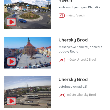
Vsetín
kruhový objezd gen. Klapálka
město Vsetín
VS
Uherský Brod
Masarykovo náměstí, pohled z
budovy Regio
město Uherský Brod
UB
Uherský Brod
autobusové nádraží
město Uherský Brod
UH