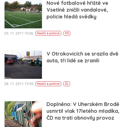
Nové fotbalové hřiště ve
Vsetíně zničili vandalové,
policie hledá svědky
29. 11. 2011 10:06
Hasiči a policie
VS
V Otrokovicích se srazila dvě
auta, tři lidé se zranili
28. 11. 2011 15:59
Hasiči a policie
ZL
Doplněno: V Uherském Brodě
usmrtil vlak 17letého mladíka,
ČD na trati obnovily provoz