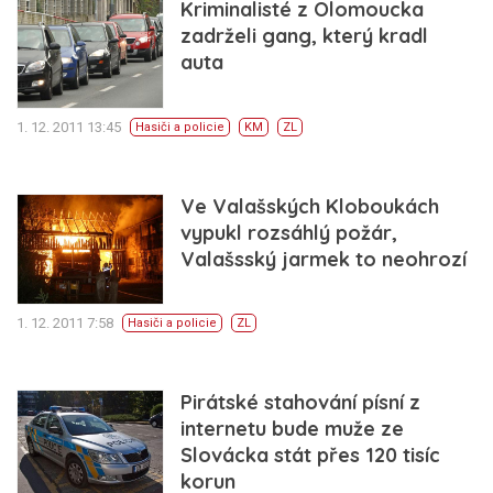
Kriminalisté z Olomoucka
zadrželi gang, který kradl
auta
1. 12. 2011 13:45
Hasiči a policie
KM
ZL
Ve Valašských Kloboukách
vypukl rozsáhlý požár,
Valašsský jarmek to neohrozí
1. 12. 2011 7:58
Hasiči a policie
ZL
Pirátské stahování písní z
internetu bude muže ze
Slovácka stát přes 120 tisíc
korun