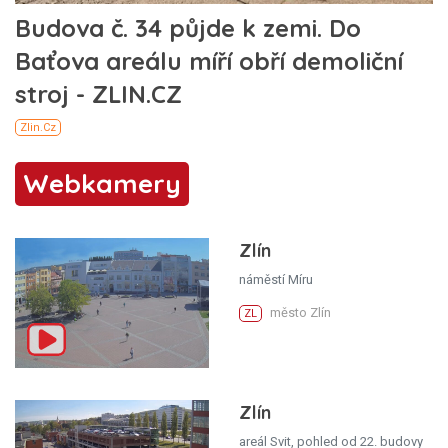
Webkamery
Zlín
náměstí Míru
město Zlín
ZL
Zlín
areál Svit, pohled od 22. budovy