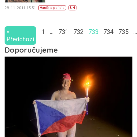
28. 11. 2011 15:51
Hasiči a policie
UH
«
1
…
731
732
733
734
735
…
Předchozí