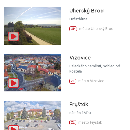
Uherský Brod
Hvězdárna
město Uherský Brod
UH
Vizovice
Palackého náměstí, pohled od
kostela
město Vizovice
ZL
Fryšták
náměstí Míru
město Fryšták
ZL