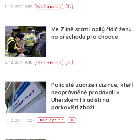
2. 12. 2011 9:52
Hasiči a policie
ZL
Ve Zlíně srazil opilý řidič ženu
na přechodu pro chodce
2. 12. 2011 9:40
Hasiči a policie
ZL
Policisté zadrželi cizince, kteří
neoprávněně prodávali v
Uherském Hradišti na
parkovišti zboží
1. 12. 2011 15:27
Hasiči a policie
UH