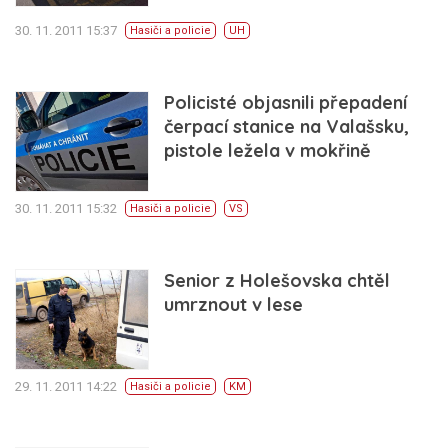
30. 11. 2011 15:37
Hasiči a policie
UH
Policisté objasnili přepadení
čerpací stanice na Valašsku,
pistole ležela v mokřině
30. 11. 2011 15:32
Hasiči a policie
VS
Senior z Holešovska chtěl
umrznout v lese
29. 11. 2011 14:22
Hasiči a policie
KM