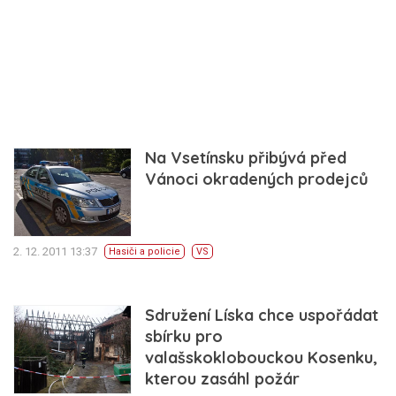
Na Vsetínsku přibývá před
Vánoci okradených prodejců
2. 12. 2011 13:37
Hasiči a policie
VS
Sdružení Líska chce uspořádat
sbírku pro
valašskoklobouckou Kosenku,
kterou zasáhl požár