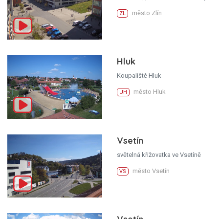
město Zlín
ZL
Hluk
Koupaliště Hluk
město Hluk
UH
Vsetín
světelná křižovatka ve Vsetíně
město Vsetín
VS