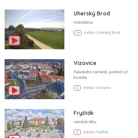
Uherský Brod
Hvězdárna
město Uherský Brod
UH
Vizovice
Palackého náměstí, pohled od
kostela
město Vizovice
ZL
Fryšták
náměstí Míru
město Fryšták
ZL