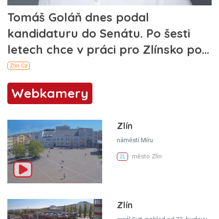
Webkamery
Zlín
náměstí Míru
město Zlín
ZL
Zlín