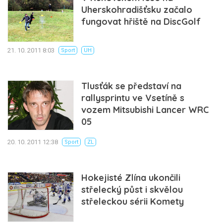
Uherskohradišťsku začalo
fungovat hřiště na DiscGolf
21. 10. 2011 8:03
Sport
UH
Tlusťák se představí na
rallysprintu ve Vsetíně s
vozem Mitsubishi Lancer WRC
05
20. 10. 2011 12:38
Sport
ZL
Hokejisté Zlína ukončili
střelecký půst i skvělou
střeleckou sérii Komety