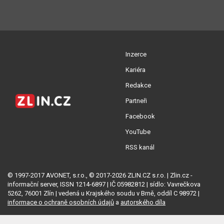
Inzerce
Kariéra
Redakce
Partneři
Facebook
YouTube
RSS kanál
© 1997-2017 AVONET, s.r.o., © 2017-2026 ZLIN.CZ s.r.o. | Zlin.cz -
informační server, ISSN 1214-6897 | IČ 05982812 | sídlo: Vavrečkova
5262, 76001 Zlín | vedená u Krajského soudu v Brně, oddíl C 98972 |
informace o ochraně osobních údajů
a
autorského díla