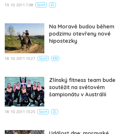
19. 10. 2011 7:08
Sport
ZL
Na Moravě budou během
podzimu otevřeny nové
hipostezky
18. 10. 2011 15:27
Sport
KM
Zlínský fitness team bude
soutěžit na světovém
šampionátu v Austrálii
18. 10. 2011 15:25
Sport
ZL
Událost dne: moravské