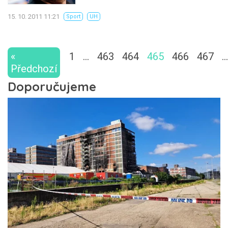
15. 10. 2011 11:21
Sport
UH
«
1
…
463
464
465
466
467
…
Předchozí