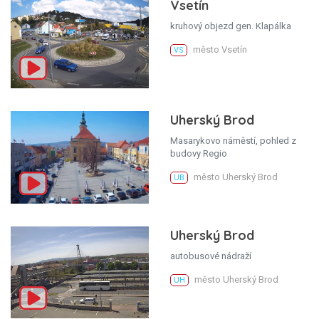
Vsetín
kruhový objezd gen. Klapálka
město Vsetín
VS
Uherský Brod
Masarykovo náměstí, pohled z
budovy Regio
město Uherský Brod
UB
Uherský Brod
autobusové nádraží
město Uherský Brod
UH