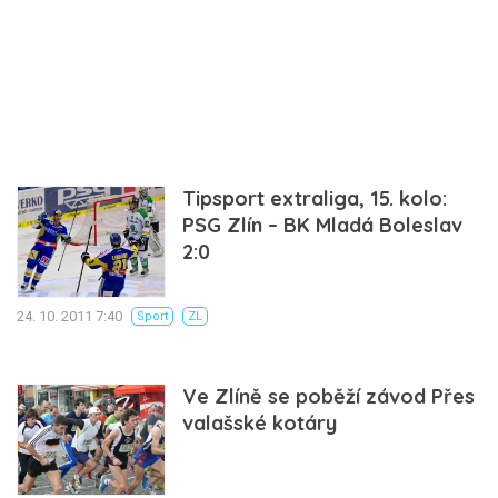
Tipsport extraliga, 15. kolo:
PSG Zlín – BK Mladá Boleslav
2:0
24. 10. 2011 7:40
Sport
ZL
Ve Zlíně se poběží závod Přes
valašské kotáry