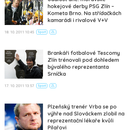
hokejové derby PSG Zlín –
Kometa Brno. Na střídačkách
kamarádi i rivalové V+V
18. 10. 2011 10:45
Sport
ZL
Brankáři fotbalové Tescomy
Zlín trénovali pod dohledem
bývalého reprezentanta
Srníčka
17. 10. 2011 13:57
Sport
ZL
Plzeňský trenér Vrba se po
výhře nad Slováckem zlobil na
reprezentační lékaře kvůli
Pilařovi