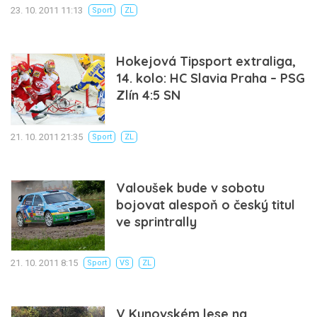
23. 10. 2011 11:13
Sport
ZL
Hokejová Tipsport extraliga,
14. kolo: HC Slavia Praha – PSG
Zlín 4:5 SN
21. 10. 2011 21:35
Sport
ZL
Valoušek bude v sobotu
bojovat alespoň o český titul
ve sprintrally
21. 10. 2011 8:15
Sport
VS
ZL
V Kunovském lese na