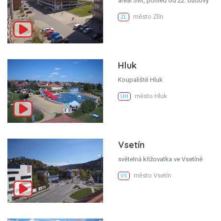
areál Svit, pohled od 22. budovy
město Zlín
ZL
Hluk
Koupaliště Hluk
město Hluk
UH
Vsetín
světelná křižovatka ve Vsetíně
město Vsetín
VS