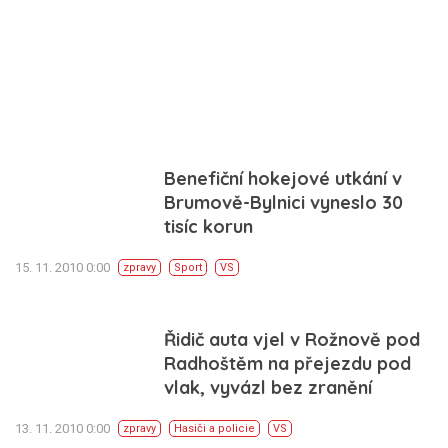
Benefiční hokejové utkání v
Brumově-Bylnici vyneslo 30
tisíc korun
15. 11. 2010 0:00
zpravy
Sport
VS
Řidič auta vjel v Rožnově pod
Radhoštěm na přejezdu pod
vlak, vyvázl bez zranění
13. 11. 2010 0:00
zpravy
Hasiči a policie
VS