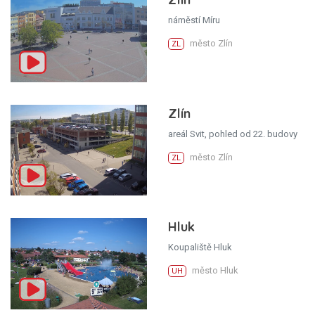
náměstí Míru
město Zlín
ZL
Zlín
areál Svit, pohled od 22. budovy
město Zlín
ZL
Hluk
Koupaliště Hluk
město Hluk
UH