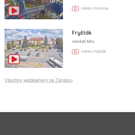
město Vizovice
ZL
Fryšták
náměstí Míru
město Fryšták
ZL
Všechny webkamery na Zlínsku>