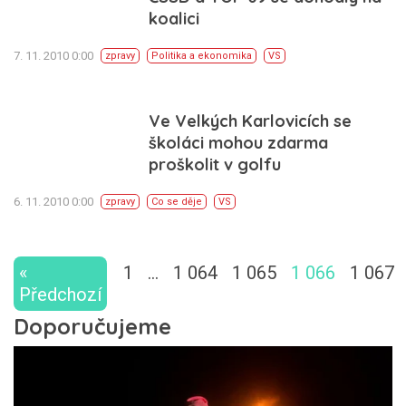
koalici
7. 11. 2010 0:00
zpravy
Politika a ekonomika
VS
Ve Velkých Karlovicích se
školáci mohou zdarma
proškolit v golfu
6. 11. 2010 0:00
zpravy
Co se děje
VS
«
1
…
1 064
1 065
1 066
1 067
Předchozí