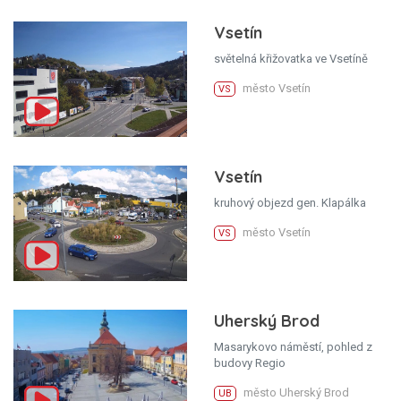
Vsetín
světelná křižovatka ve Vsetíně
město Vsetín
VS
Vsetín
kruhový objezd gen. Klapálka
město Vsetín
VS
Uherský Brod
Masarykovo náměstí, pohled z
budovy Regio
město Uherský Brod
UB