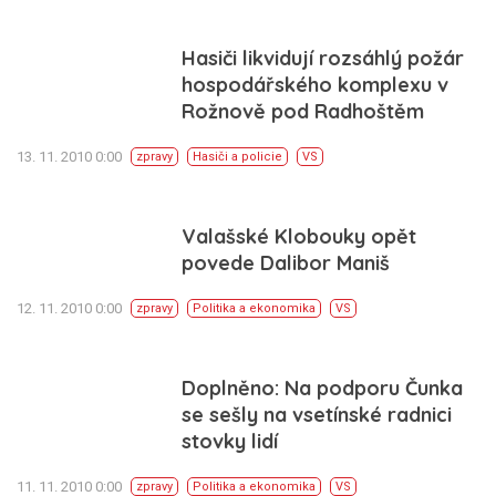
Hasiči likvidují rozsáhlý požár
hospodářského komplexu v
Rožnově pod Radhoštěm
13. 11. 2010 0:00
zpravy
Hasiči a policie
VS
Valašské Klobouky opět
povede Dalibor Maniš
12. 11. 2010 0:00
zpravy
Politika a ekonomika
VS
Doplněno: Na podporu Čunka
se sešly na vsetínské radnici
stovky lidí
11. 11. 2010 0:00
zpravy
Politika a ekonomika
VS