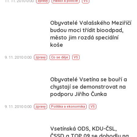
11. 11. 2010 0:00
zpravy
Hasiči a policie
VS
Obyvatelé Valašského Meziříčí
budou moci třídit bioodpad,
město jim rozdá speciální
koše
9. 11. 2010 0:00
zpravy
Co se děje
VS
Obyvatelé Vsetína se bouří a
chystají se demonstrovat na
podporu Jiřího Čunka
9. 11. 2010 0:00
zpravy
Politika a ekonomika
VS
Vsetínská ODS, KDU-ČSL,
ČSSD a TOP 09 se dohodly na