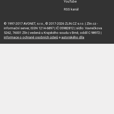
YouTube
RSS kanál
© 1997-2017 AVONET, s.r.o., © 2017-2026 ZLIN.CZ s.r.o. | Zlin.cz -
informační server, ISSN 1214-6897 | IČ 05982812 | sídlo: Vavrečkova
5262, 76001 Zlín | vedená u Krajského soudu v Brně, oddíl C 98972 |
informace o ochraně osobních údajů
a
autorského díla