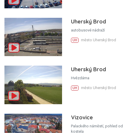
Uherský Brod
autobusové nádraží
město Uherský Brod
UH
Uherský Brod
Hvězdárna
město Uherský Brod
UH
Vizovice
Palackého náměstí, pohled od
kostela