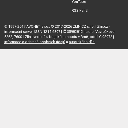
YouTube
RSS kanál
© 1997-2017 AVONET, s.r.o., © 2017-2026 ZLIN.CZ s.r.o. | Zlin.cz -
informační server, ISSN 1214-6897 | IČ 05982812 | sídlo: Vavrečkova
5262, 76001 Zlín | vedená u Krajského soudu v Brně, oddíl C 98972 |
informace o ochraně osobních údajů
a
autorského díla