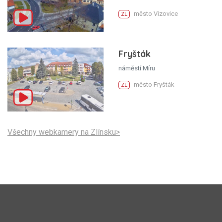
město Vizovice
ZL
Fryšták
náměstí Míru
město Fryšták
ZL
Všechny webkamery na Zlínsku>