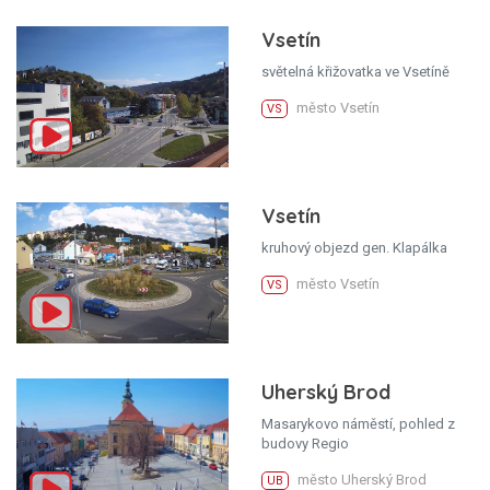
Vsetín
světelná křižovatka ve Vsetíně
město Vsetín
VS
Vsetín
kruhový objezd gen. Klapálka
město Vsetín
VS
Uherský Brod
Masarykovo náměstí, pohled z
budovy Regio
město Uherský Brod
UB