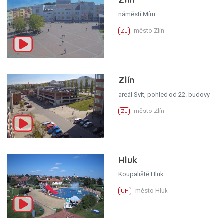
náměstí Míru
město Zlín
ZL
Zlín
areál Svit, pohled od 22. budovy
město Zlín
ZL
Hluk
Koupaliště Hluk
město Hluk
UH