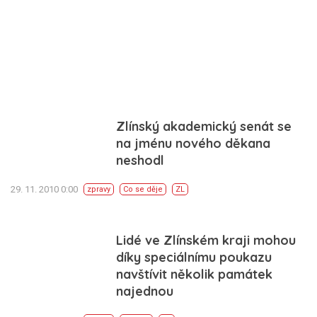
Zlínský akademický senát se
na jménu nového děkana
neshodl
29. 11. 2010 0:00
zpravy
Co se děje
ZL
Lidé ve Zlínském kraji mohou
díky speciálnímu poukazu
navštívit několik památek
najednou