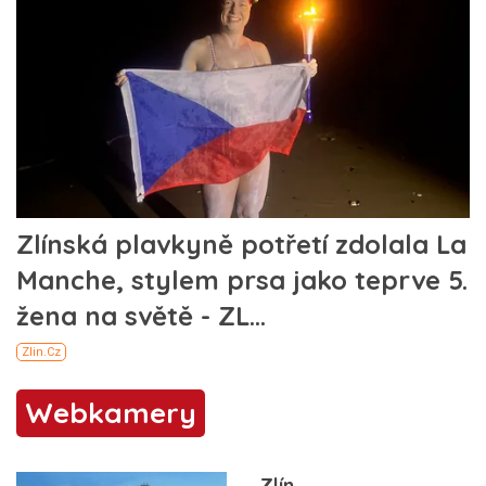
Webkamery
Zlín