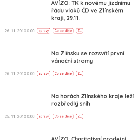
AVÍZO: TK k novému jízdnímu
řádu vlaků ČD ve Zlínském
kraji, 29.11.
26. 11. 2010 0:00
zpravy
Co se děje
ZL
Na Zlínsku se rozsvítí první
vánoční stromy
26. 11. 2010 0:00
zpravy
Co se děje
ZL
Na horách Zlínského kraje leží
rozbředlý sníh
25. 11. 2010 0:00
zpravy
Co se děje
ZL
AVÍZO: Charitativní prodejní