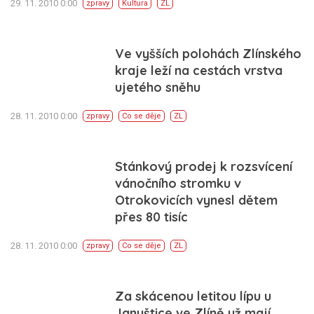
29. 11. 2010 0:00
zpravy
Kultura
ZL
Ve vyšších polohách Zlínského
kraje leží na cestách vrstva
ujetého sněhu
28. 11. 2010 0:00
zpravy
Co se děje
ZL
Stánkový prodej k rozsvícení
vánočního stromku v
Otrokovicích vynesl dětem
přes 80 tisíc
28. 11. 2010 0:00
zpravy
Co se děje
ZL
Za skácenou letitou lípu u
Januštice ve Zlíně už mají