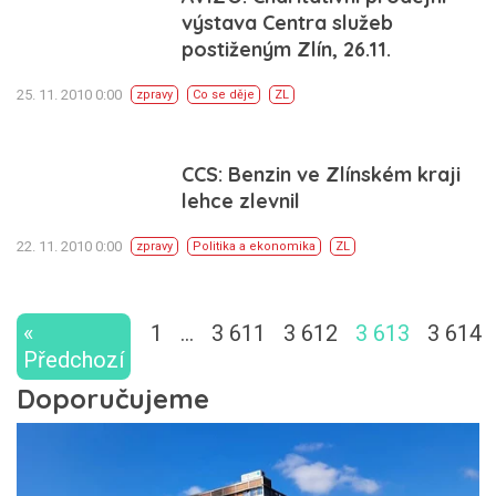
výstava Centra služeb
postiženým Zlín, 26.11.
25. 11. 2010 0:00
zpravy
Co se děje
ZL
CCS: Benzin ve Zlínském kraji
lehce zlevnil
22. 11. 2010 0:00
zpravy
Politika a ekonomika
ZL
«
1
…
3 611
3 612
3 613
3 614
Předchozí