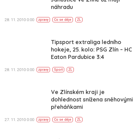
náhradu
28. 11. 2010 0:00
zpravy
Co se děje
ZL
Tipsport extraliga ledního
hokeje, 25. kolo: PSG Zlín – HC
Eaton Pardubice 3:4
28. 11. 2010 0:00
zpravy
Sport
ZL
Ve Zlínském kraji je
dohlednost snížena sněhovými
přeháňkami
27. 11. 2010 0:00
zpravy
Co se děje
ZL