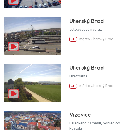
Uherský Brod
autobusové nádraží
město Uherský Brod
UH
Uherský Brod
Hvězdárna
město Uherský Brod
UH
Vizovice
Palackého náměstí, pohled od
kostela