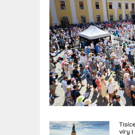
Tisíc
víry 