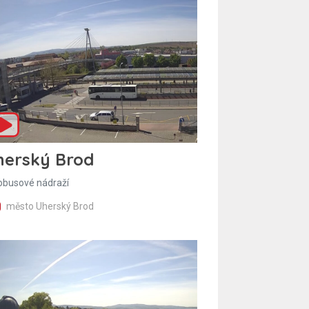
herský Brod
obusové nádraží
město Uherský Brod