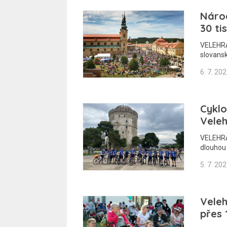
Národ
30 tis
VELEHRAD
slovans
6. 7. 20
Cyklo
Vele
VELEHRAD
dlouhou
5. 7. 20
Veleh
přes 