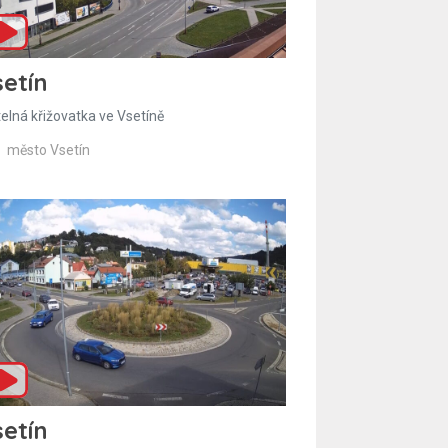
etín
telná křižovatka ve Vsetíně
město Vsetín
etín