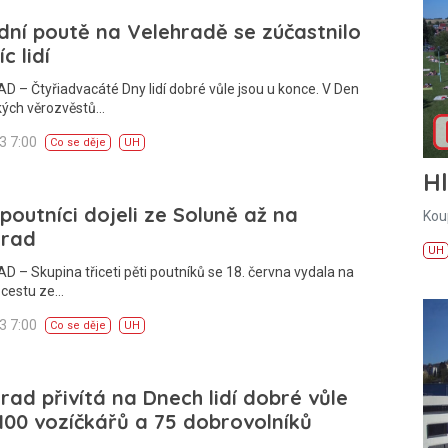
ní poutě na Velehradě se zúčastnilo
íc lidí
 – Čtyřiadvacáté Dny lidí dobré vůle jsou u konce. V Den
kých věrozvěstů…
23 7:00
Co se děje
UH
H
poutníci dojeli ze Soluně až na
Kou
hrad
UH
 – Skupina třiceti pěti poutníků se 18. června vydala na
 cestu ze…
23 7:00
Co se děje
UH
rad přivítá na Dnech lidí dobré vůle
100 vozíčkářů a 75 dobrovolníků