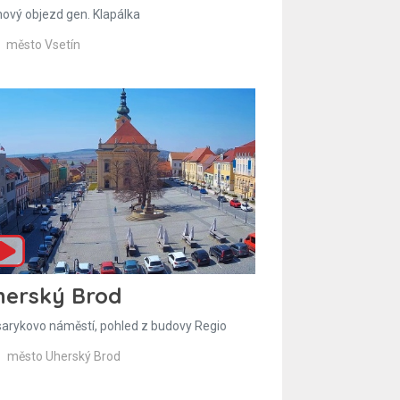
hový objezd gen. Klapálka
město Vsetín
herský Brod
arykovo náměstí, pohled z budovy Regio
město Uherský Brod