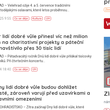
 – Velehrad ožije 4. a 5. července tradičními
todějskými oslavami, které letos proběhnou…
025 9:55
Co se děje
Kultura
UH
 lidí dobré vůle přinesl víc než milion
 na charitativní projekty a páteční
navštívilo přes 30 tisíc lidí
 – Pětadvacátý ročník Dnů lidí dobré vůle přilákal tisícovky
íků. Při čtvrtečním koncertu…
24 18:40
Co se děje
UH
y lidí dobré vůle budou dohlížet
isté, zároveň varují před uzavírkami a
Zl
avními omezeními
nám
RADIŠŤSKO – Zítra začínají Dny lidí dobré vůle, které