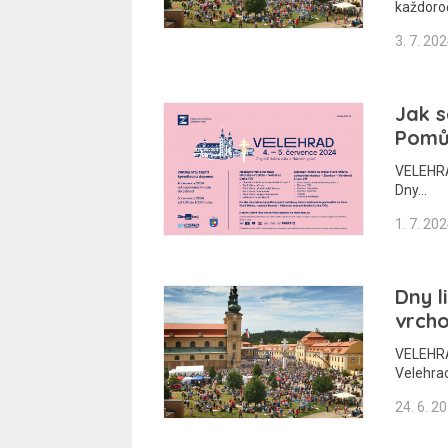
každoroč
3. 7. 20
Jak s
Pomů
VELEHRAD
Dny…
1. 7. 20
Dny l
vrcho
VELEHRAD
Velehra
24. 6. 2