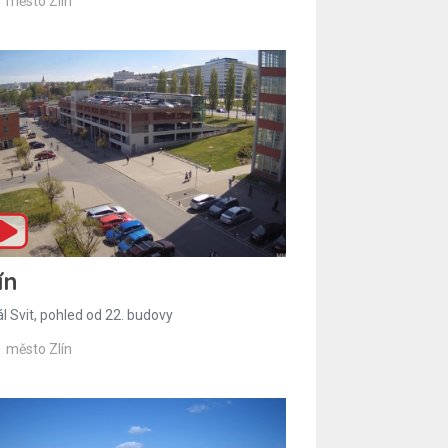
město Zlín
ín
l Svit, pohled od 22. budovy
město Zlín