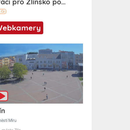
Webkamery
ín
ěstí Míru