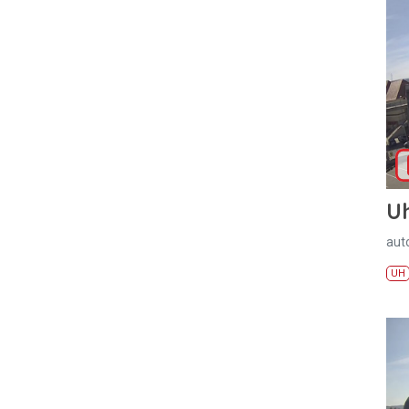
U
aut
UH