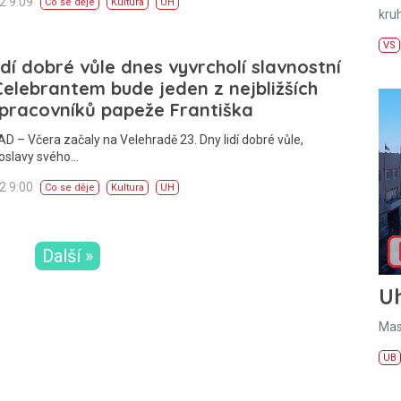
22 9:09
Co se děje
Kultura
UH
kru
VS
idí dobré vůle dnes vyvrcholí slavnostní
Celebrantem bude jeden z nejbližších
pracovníků papeže Františka
 – Včera začaly na Velehradě 23. Dny lidí dobré vůle,
 oslavy svého…
22 9:00
Co se děje
Kultura
UH
Další »
U
Mas
UB