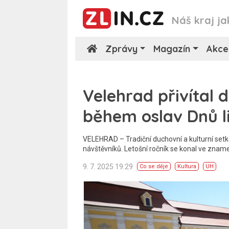
Náš kraj ja
Zprávy
Magazín
Akce
Velehrad přivítal d
během oslav Dnů li
VELEHRAD – Tradiční duchovní a kulturní setká
návštěvníků. Letošní ročník se konal ve znam
9. 7. 2025 19:29
Co se děje
Kultura
UH