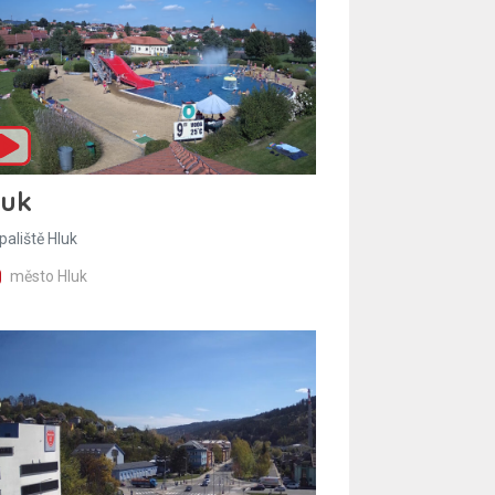
luk
paliště Hluk
město Hluk