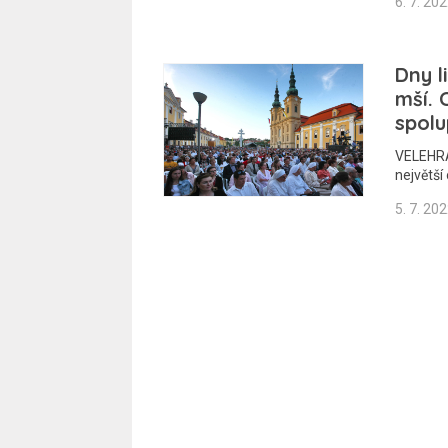
6. 7. 20
Dny l
mší. 
spolu
VELEHRAD
největší
5. 7. 20