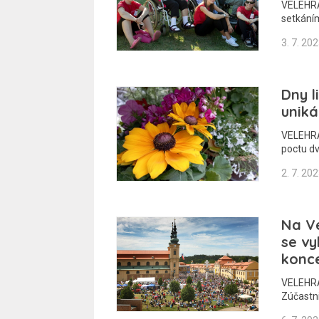
VELEHRAD
setkání
3. 7. 20
Dny l
uniká
VELEHRA
poctu d
2. 7. 20
Na Ve
se vy
konc
VELEHRAD
Zúčastnil