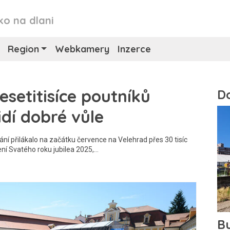
ko na dlani
Region
Webkamery
Inzerce
esetitisíce poutníků
dí dobré vůle
ní přilákalo na začátku července na Velehrad přes 30 tisíc
ení Svatého roku jubilea 2025,…