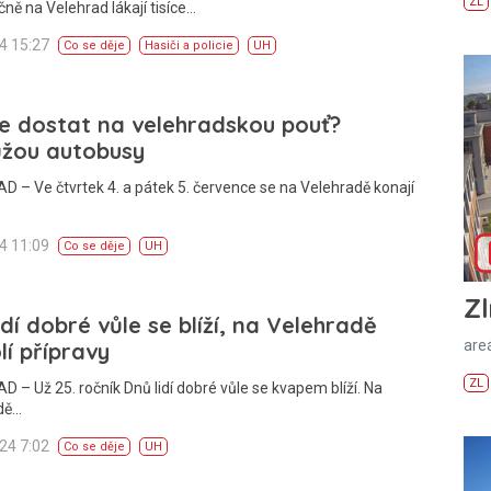
ZL
ně na Velehrad lákají tisíce…
24 15:27
Co se děje
Hasiči a policie
UH
e dostat na velehradskou pouť?
žou autobusy
 – Ve čtvrtek 4. a pátek 5. července se na Velehradě konají
24 11:09
Co se děje
UH
Zl
idí dobré vůle se blíží, na Velehradě
areá
lí přípravy
ZL
 – Už 25. ročník Dnů lidí dobré vůle se kvapem blíží. Na
dě…
024 7:02
Co se děje
UH