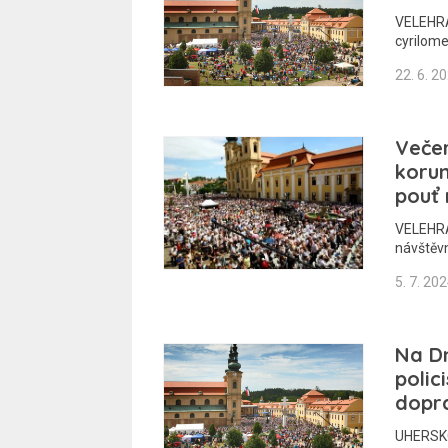
VELEHRAD
cyrilome
22. 6. 2
Večer
korun
pouť 
VELEHRAD
návštěvn
5. 7. 20
Na Dn
polic
dopr
UHERSKOH