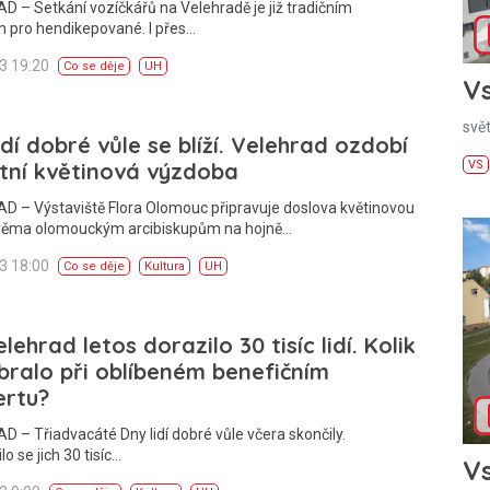
 – Setkání vozíčkářů na Velehradě je již tradičním
m pro hendikepované. I přes…
23 19:20
Co se děje
UH
Vs
svě
idí dobré vůle se blíží. Velehrad ozdobí
tní květinová výzdoba
VS
D – Výstaviště Flora Olomouc připravuje doslova květinovou
věma olomouckým arcibiskupům na hojně…
23 18:00
Co se děje
Kultura
UH
lehrad letos dorazilo 30 tisíc lidí. Kolik
bralo při oblíbeném benefičním
ertu?
 – Třiadvacáté Dny lidí dobré vůle včera skončily.
o se jich 30 tisíc…
Vs