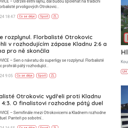
CE – Udrželi elitní lajnu, dál budou spoléhat na tradiční
lorbalisté prvoligových Otrokovic…
024 18:47
Co se děje
Sport
ZL
e rozplynul. Florbalisté Otrokovic
hli v rozhodujícím zápase Kladnu 2:6 a
a pro ně skončila
H
CE – Sen o návratu do superligy se rozplynul. Florbalisté
Kou
c prohráli pátý rozhodující…
UH
024 9:05
Co se děje
Sport
ZL
alisté Otrokovic vydřeli proti Kladnu
 4:3. O finalistovi rozhodne pátý duel
ICE – Semifinále mezi Otrokovicemi a Kladnem rozhodne
duel. Panteři po sobotní…
024 16:55
Co se děje
Sport
ZL