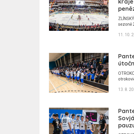
kraje
peně
ZLÍNSKÝ 
sezoně 
11. 10. 
Pante
útočn
OTROKOVI
otrokovič
13. 8. 2
Pante
Sovjá
pauz