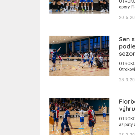
OTROKOVI
opory. F
20. 6. 2
Sen s
podle
sezon
OTROKOVI
Otrokovi
28. 3. 2
Florb
výhru
OTROKOV
až pátý 
25. 3. 2