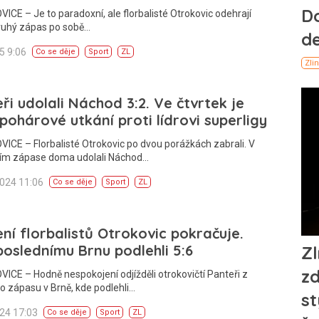
CE – Je to paradoxní, ale florbalisté Otrokovic odehrají
ruhý zápas po sobě…
25 9:06
Co se děje
Sport
ZL
ři udolali Náchod 3:2. Ve čtvrtek je
pohárové utkání proti lídrovi superligy
CE – Florbalisté Otrokovic po dvou porážkách zabrali. V
ím zápase doma udolali Náchod…
2024 11:06
Co se děje
Sport
ZL
ní florbalistů Otrokovic pokračuje.
oslednímu Brnu podlehli 5:6
CE – Hodně nespokojení odjížděli otrokovičtí Panteři z
o zápasu v Brně, kde podlehli…
024 17:03
Co se děje
Sport
ZL