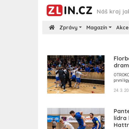
Náš kraj ja
Zprávy
Magazín
Akce
Florb
drama
OTROKOVI
první li
24. 3. 2
Pante
lídra
Hattr