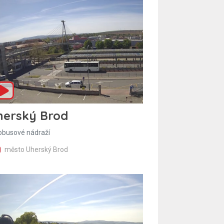
herský Brod
obusové nádraží
město Uherský Brod