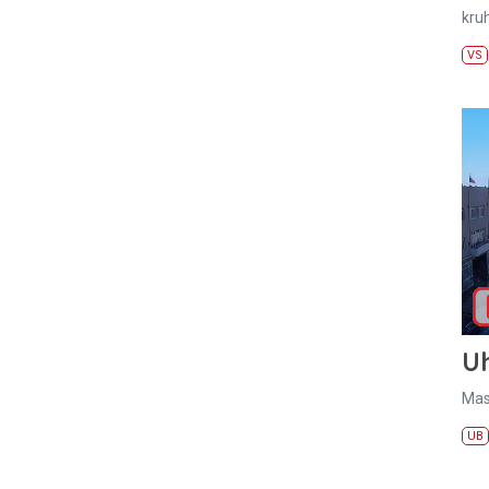
kru
VS
U
Mas
UB