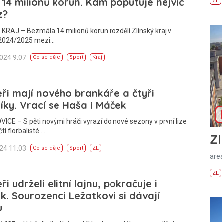
 14 milionů korun. Kam poputuje nejvíc
ZL
z?
KRAJ – Bezmála 14 milionů korun rozdělí Zlínský kraj v
2024/2025 mezi…
2024 9:07
Co se děje
Sport
Kraj
ři mají nového brankáře a čtyři
íky. Vrací se Haša i Máček
CE – S pěti novými hráči vyrazí do nové sezony v první lize
tí florbalisté.…
Zl
024 11:03
Co se děje
Sport
ZL
areá
ZL
ři udrželi elitní lajnu, pokračuje i
k. Sourozenci Ležatkovi si dávají
u