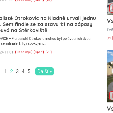
alisté Otrokovic na Kladně urvali jednu
Vs
. Semifinále se za stavu 1:1 na zápasy
uvá na Štěrkoviště
svě
VS
ICE – Florbalisté Otrokovic mohou být po úvodních dvou
 semifinále 1. ligy spokojeni.…
024 11:01
Co se děje
Sport
ZL
1
2
3
4
5
Další »
Vs