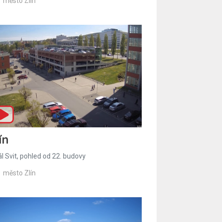
město Zlín
ín
l Svit, pohled od 22. budovy
město Zlín