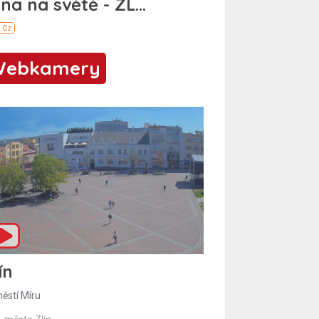
Webkamery
ín
ěstí Míru