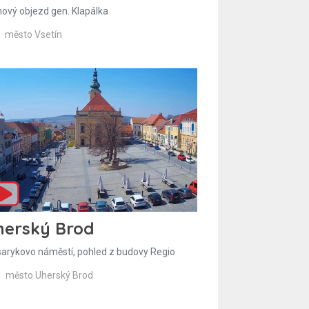
hový objezd gen. Klapálka
město Vsetín
herský Brod
arykovo náměstí, pohled z budovy Regio
město Uherský Brod