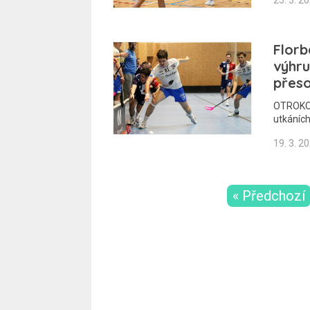
Florb
výhru
přeso
OTROKOV
utkáních
19. 3. 2
« Předchozí