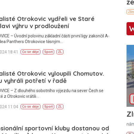
alisté Otrokovic vydřeli ve Staré
lavi výhru v prodloužení
CE – Úvodní polovinu základní části první ligy zakončil A-
dea Panthers Otrokovice těsným…
2024 18:41
Co se děje
Sport
ZL
alisté Otrokovic vyloupili Chomutov.
 vyhráli potřetí v řadě
ICE – Z dlouhého sobotního výjezdu na sever Čech se
té z Otrokovic vrátili…
2024 11:04
Co se děje
Sport
ZL
Zl
nám
sionální sportovní kluby dostanou od