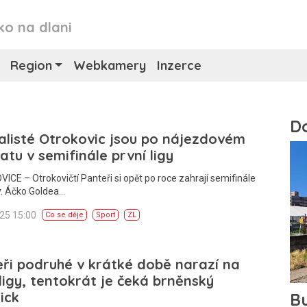
ko na dlani
Region
Webkamery
Inzerce
alisté Otrokovic jsou po nájezdovém
tu v semifinále první ligy
CE – Otrokovičtí Panteři si opět po roce zahrají semifinále
gy. Áčko Goldea…
025 15:00
Co se děje
Sport
ZL
ři podruhé v krátké době narazí na
 ligy, tentokrát je čeká brněnský
ick