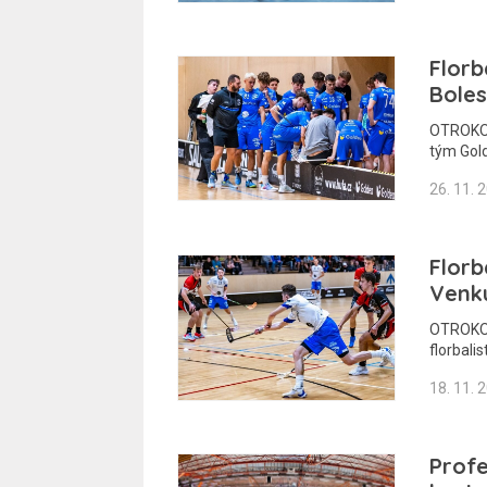
Florb
Boles
OTROKOVI
tým Gol
26. 11. 
Florb
Venku
OTROKOV
florbalis
18. 11. 
Profe