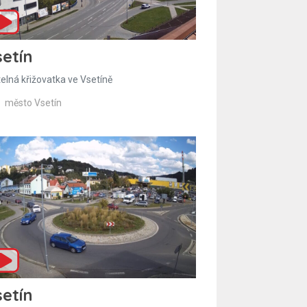
etín
telná křižovatka ve Vsetíně
město Vsetín
etín