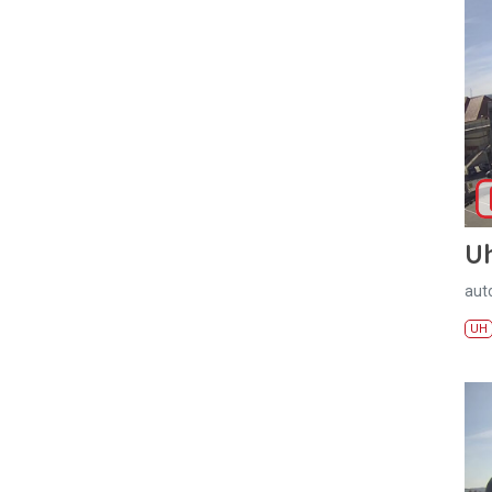
U
aut
UH