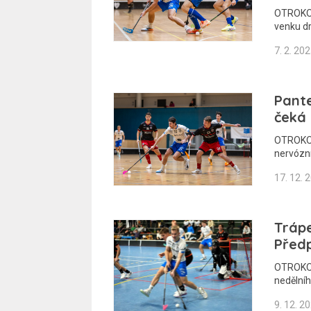
OTROKOVI
venku d
7. 2. 20
Pante
čeká 
OTROKOVI
nervózn
17. 12. 
Trápe
Předp
OTROKOVI
nedělníh
9. 12. 2