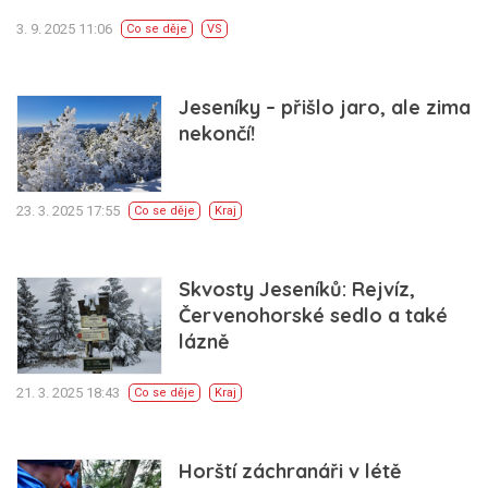
3. 9. 2025 11:06
Co se děje
VS
Jeseníky – přišlo jaro, ale zima
nekončí!
23. 3. 2025 17:55
Co se děje
Kraj
Skvosty Jeseníků: Rejvíz,
Červenohorské sedlo a také
lázně
21. 3. 2025 18:43
Co se děje
Kraj
Horští záchranáři v létě