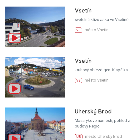
Vsetín
světelná křižovatka ve Vsetíně
město Vsetín
VS
Vsetín
kruhový objezd gen. Klapálka
město Vsetín
VS
Uherský Brod
Masarykovo náměstí, pohled z
budovy Regio
město Uherský Brod
UB