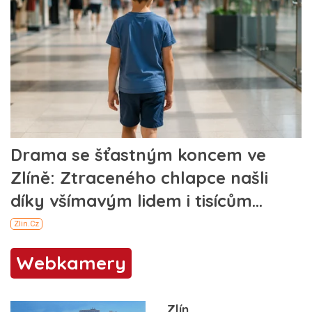
Webkamery
Zlín