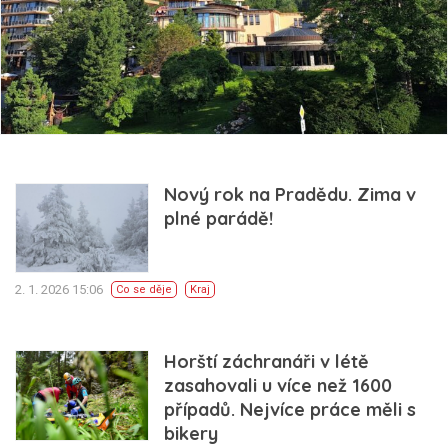
Nový rok na Pradědu. Zima v
plné parádě!
2. 1. 2026 15:06
Co se děje
Kraj
Horští záchranáři v létě
zasahovali u více než 1600
případů. Nejvíce práce měli s
bikery