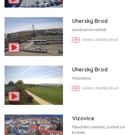
Uherský Brod
autobusové nádraží
město Uherský Brod
UH
Uherský Brod
Hvězdárna
město Uherský Brod
UH
Vizovice
Palackého náměstí, pohled od
kostela