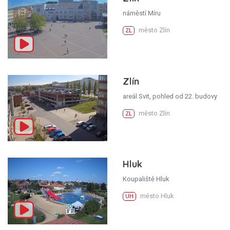
náměstí Míru
město Zlín
ZL
Zlín
areál Svit, pohled od 22. budovy
město Zlín
ZL
Hluk
Koupaliště Hluk
město Hluk
UH