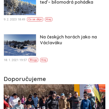
teď – bílomodrá pohádka
9. 2. 2023 18:49
Co se děje
Kraj
Na českých horách jako na
Václaváku
18. 1. 2021 19:57
Blogy
Kraj