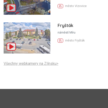
město Vizovice
ZL
Fryšták
náměstí Míru
město Fryšták
ZL
Všechny webkamery na Zlínsku>