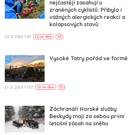
nejčastěji zasahují u
zraněných cyklistů. Přibylo i
vážných alergických reakcí a
kolapsových stavů
24. 8. 2024 7:03
Co se děje
VS
Vysoké Tatry pořád ve formě
21. 2. 2024 17:07
Co se děje
ZL
Záchranáři Horské služby
Beskydy mají za sebou první
letošní zásah na sněhu