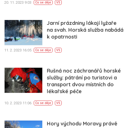
20. 11. 2023 9:03
Co se děje
VS
Jarní prázdniny lákají lyžaře
na svah. Horská služba nabádá
k opatrnosti
11. 2. 2023 16:05
Co se děje
VS
Rušná noc záchranářů horské
služby: pátrání po turistovi a
transport dvou místních do
lékařské péče
10. 2. 2023 11:06
Co se děje
VS
Hory východu Moravy právě