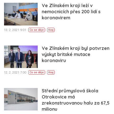
Ve Zlínském kraji leží v
nemocnicích přes 200 lidí s
koronavirem
13. 2. 2021 9:01
Co se děje
Kraj
Ve Zlínském kraji byl potvrzen
výskyt britské mutace
koronaviru
12. 2. 2021 7:00
Co se děje
Kraj
Střední průmyslová škola
Otrokovice má
zrekonstruovanou halu za 67,5
milionu