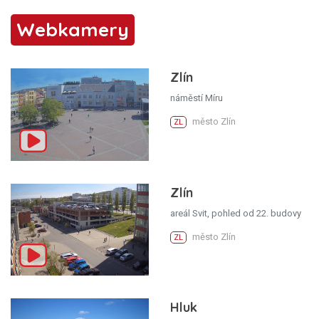
Webkamery
Zlín
náměstí Míru
město Zlín
ZL
Zlín
areál Svit, pohled od 22. budovy
město Zlín
ZL
Hluk