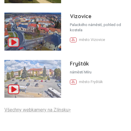
Vizovice
Palackého náměstí, pohled od
kostela
město Vizovice
ZL
Fryšták
náměstí Míru
město Fryšták
ZL
Všechny webkamery na Zlínsku>