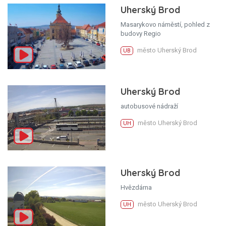
Uherský Brod
Masarykovo náměstí, pohled z
budovy Regio
město Uherský Brod
UB
Uherský Brod
autobusové nádraží
město Uherský Brod
UH
Uherský Brod
Hvězdárna
město Uherský Brod
UH