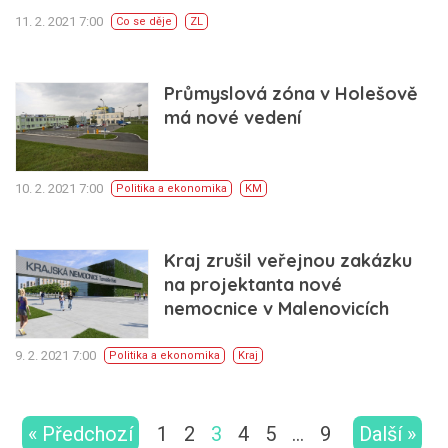
11. 2. 2021 7:00
Co se děje
ZL
Průmyslová zóna v Holešově
má nové vedení
10. 2. 2021 7:00
Politika a ekonomika
KM
Kraj zrušil veřejnou zakázku
na projektanta nové
nemocnice v Malenovicích
9. 2. 2021 7:00
Politika a ekonomika
Kraj
« Předchozí
1
2
3
4
5
…
9
Další »