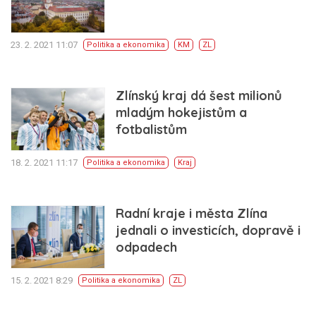
23. 2. 2021 11:07
Politika a ekonomika
KM
ZL
Zlínský kraj dá šest milionů
mladým hokejistům a
fotbalistům
18. 2. 2021 11:17
Politika a ekonomika
Kraj
Radní kraje i města Zlína
jednali o investicích, dopravě i
odpadech
15. 2. 2021 8:29
Politika a ekonomika
ZL