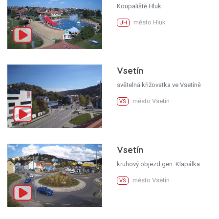
Koupaliště Hluk
město Hluk
UH
Vsetín
světelná křižovatka ve Vsetíně
město Vsetín
VS
Vsetín
kruhový objezd gen. Klapálka
město Vsetín
VS