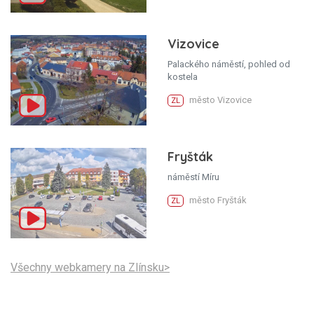
Vizovice
Palackého náměstí, pohled od
kostela
město Vizovice
ZL
Fryšták
náměstí Míru
město Fryšták
ZL
Všechny webkamery na Zlínsku>