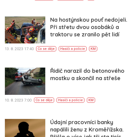
Na hostýnskou pouť nedojeli.
Při střetu dvou osobáků a
traktoru se zranilo pět lidí
13. 8. 2023 17:40
Co se děje
Hasiči a policie
KM
Řidič narazil do betonového
mostku a skončil na střeše
10. 8. 2023 7:00
Co se děje
Hasiči a policie
KM
Údajní pracovníci banky
napálili ženu z Kroměřížska.
Přišla o více jak tři sta tisíc