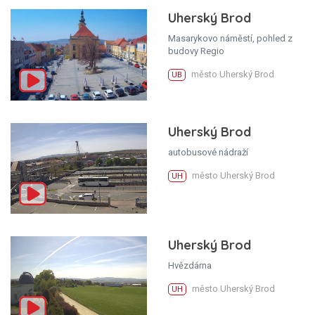
Uherský Brod
Masarykovo náměstí, pohled z
budovy Regio
město Uherský Brod
UB
Uherský Brod
autobusové nádraží
město Uherský Brod
UH
Uherský Brod
Hvězdárna
město Uherský Brod
UH