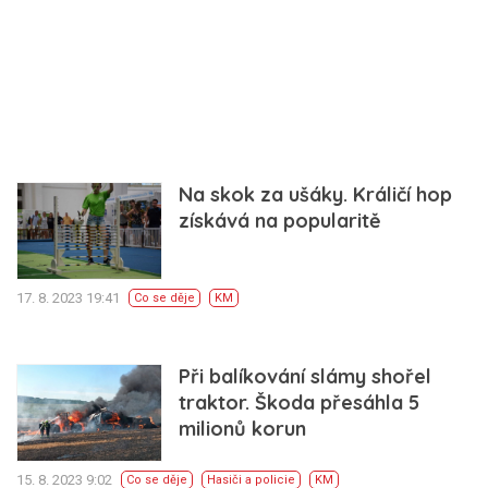
Na skok za ušáky. Králičí hop
získává na popularitě
17. 8. 2023 19:41
Co se děje
KM
Při balíkování slámy shořel
traktor. Škoda přesáhla 5
milionů korun
15. 8. 2023 9:02
Co se děje
Hasiči a policie
KM