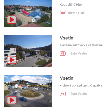
Koupaliště Hluk
město Hluk
UH
Vsetín
světelná křižovatka ve Vsetíně
město Vsetín
VS
Vsetín
kruhový objezd gen. Klapálka
město Vsetín
VS