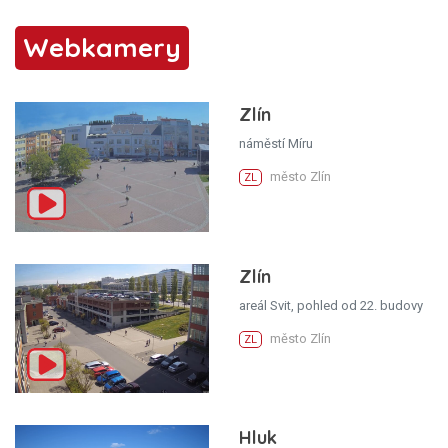
Webkamery
Zlín
náměstí Míru
město Zlín
ZL
Zlín
areál Svit, pohled od 22. budovy
město Zlín
ZL
Hluk