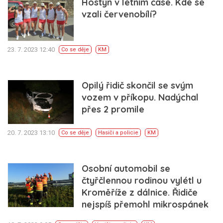
Hostýn v letním čase. Kde se
vzali červenobílí?
23. 7. 2023 12:40
Co se děje
KM
Opilý řidič skončil se svým
vozem v příkopu. Nadýchal
přes 2 promile
20. 7. 2023 13:10
Co se děje
Hasiči a policie
KM
Osobní automobil se
čtyřčlennou rodinou vylétl u
Kroměříže z dálnice. Řidiče
nejspíš přemohl mikrospánek