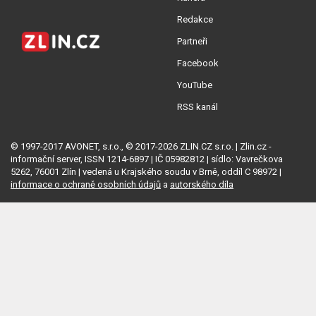
Redakce
Partneři
Facebook
YouTube
RSS kanál
© 1997-2017 AVONET, s.r.o., © 2017-2026 ZLIN.CZ s.r.o. | Zlin.cz -
informační server, ISSN 1214-6897 | IČ 05982812 | sídlo: Vavrečkova
5262, 76001 Zlín | vedená u Krajského soudu v Brně, oddíl C 98972 |
informace o ochraně osobních údajů
a
autorského díla