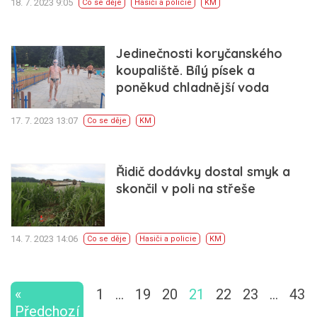
18. 7. 2023 9:05
Co se děje
Hasiči a policie
KM
Jedinečnosti koryčanského
koupaliště. Bílý písek a
poněkud chladnější voda
17. 7. 2023 13:07
Co se děje
KM
Řidič dodávky dostal smyk a
skončil v poli na střeše
14. 7. 2023 14:06
Co se děje
Hasiči a policie
KM
«
1
…
19
20
21
22
23
…
43
Předchozí