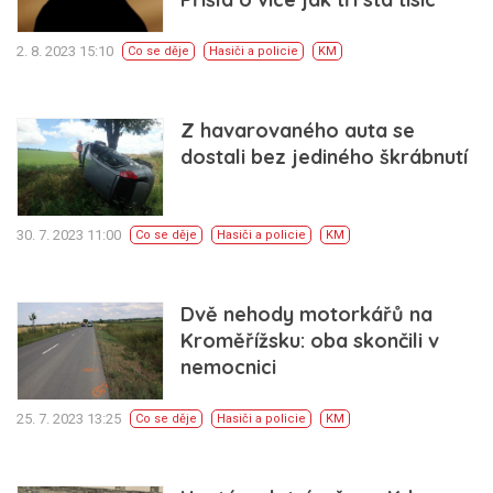
2. 8. 2023 15:10
Co se děje
Hasiči a policie
KM
Z havarovaného auta se
dostali bez jediného škrábnutí
30. 7. 2023 11:00
Co se děje
Hasiči a policie
KM
Dvě nehody motorkářů na
Kroměřížsku: oba skončili v
nemocnici
25. 7. 2023 13:25
Co se děje
Hasiči a policie
KM