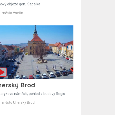
hový objezd gen. Klapálka
město Vsetín
herský Brod
arykovo náměstí, pohled z budovy Regio
město Uherský Brod