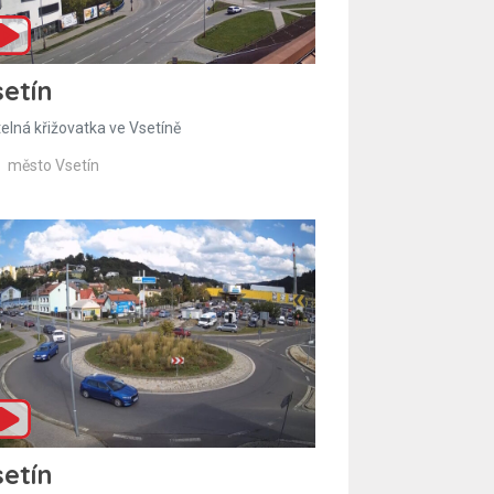
etín
telná křižovatka ve Vsetíně
město Vsetín
etín