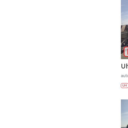
U
aut
UH