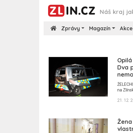
Náš kraj ja
Zprávy
Magazín
Akce
Opilá
Dva p
nemo
ŽELECHOV
na Zlíns
21. 12. 
Žena
vlast