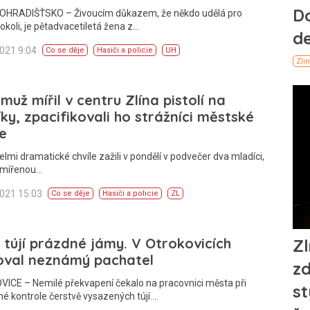
HRADIŠŤSKO – Živoucím důkazem, že někdo udělá pro
okoli, je pětadvacetiletá žena z…
2021 9:04
Co se děje
Hasiči a policie
UH
 muž mířil v centru Zlína pistolí na
ky, zpacifikovali ho strážníci městské
ie
elmi dramatické chvíle zažili v pondělí v podvečer dva mladíci,
amířenou…
2021 15:03
Co se děje
Hasiči a policie
ZL
 tújí prázdné jámy. V Otrokovicích
oval neznámý pachatel
ICE – Nemilé překvapení čekalo na pracovnici města při
né kontrole čerstvě vysazených tújí.…