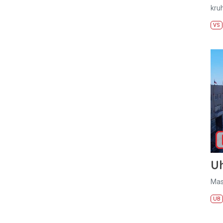
kru
VS
U
Mas
UB