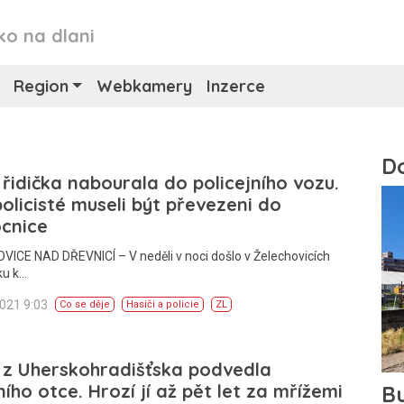
ko na dlani
Region
Webkamery
Inzerce
 řidička nabourala do policejního vozu.
olicisté museli být převezeni do
cnice
ICE NAD DŘEVNICÍ – V neděli v noci došlo v Želechovicích
ku k…
2021 9:03
Co se děje
Hasiči a policie
ZL
 z Uherskohradišťska podvedla
ního otce. Hrozí jí až pět let za mřížemi