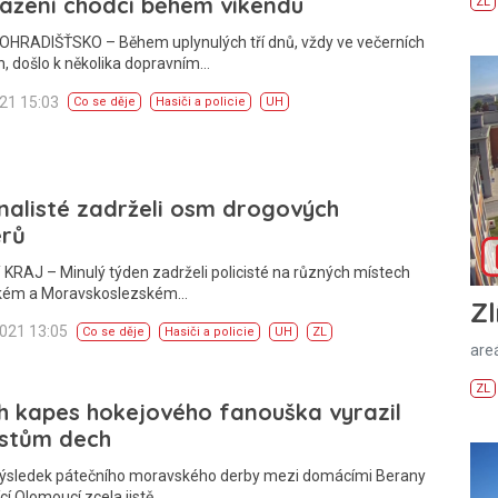
ražení chodci během víkendu
ZL
HRADIŠŤSKO – Během uplynulých tří dnů, vždy ve večerních
, došlo k několika dopravním…
021 15:03
Co se děje
Hasiči a policie
UH
nalisté zadrželi osm drogových
erů
KRAJ – Minulý týden zadrželi policisté na různých místech
ském a Moravskoslezském…
Zl
2021 13:05
Co se děje
Hasiči a policie
UH
ZL
areá
ZL
h kapes hokejového fanouška vyrazil
istům dech
Výsledek pátečního moravského derby mezi domácími Berany
ící Olomoucí zcela jistě…