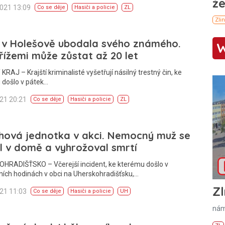
2021 13:09
Co se děje
Hasiči a policie
ZL
 v Holešově ubodala svého známého.
ížemi může zůstat až 20 let
KRAJ – Krajští kriminalisté vyšetřují násilný trestný čin, ke
 došlo v pátek…
021 20:21
Co se děje
Hasiči a policie
ZL
hová jednotka v akci. Nemocný muž se
 v domě a vyhrožoval smrtí
HRADIŠŤSKO – Včerejší incident, ke kterému došlo v
ích hodinách v obci na Uherskohradišťsku,…
Zl
021 11:03
Co se děje
Hasiči a policie
UH
nám