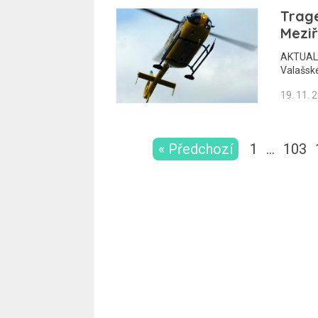
Tragé
Meziř
AKTUALI
Valašské
19. 11. 
« Předchozí
1
…
103