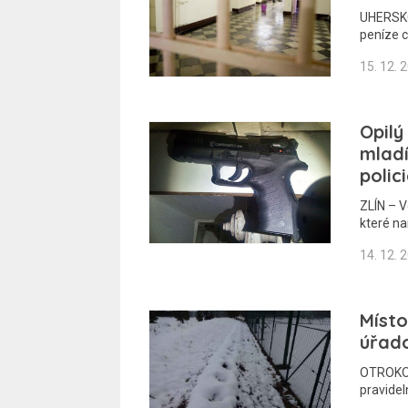
UHERSKO
peníze c
15. 12. 
Opilý
mladí
polic
ZLÍN – V
které n
14. 12. 
Místo
úřad
OTROKOV
pravidel