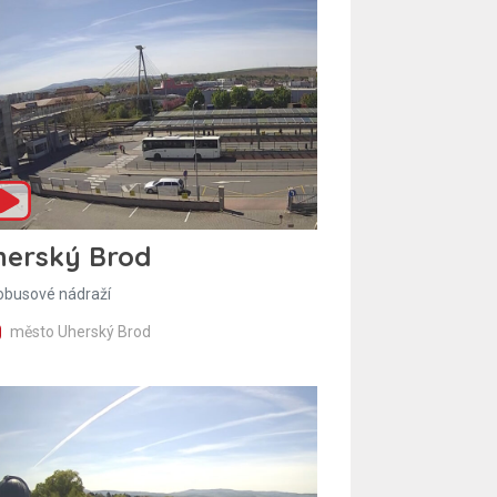
herský Brod
obusové nádraží
město Uherský Brod