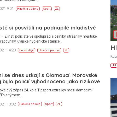
2021 9:01
Hasiči a policie
Sport
ZL
isté si posvítili na podnapilé mladistvé
– Zlínští policisté ve spolupráci s celníky, strážníky městské
 pracovníky Krajské hygienické stanice…
H
2021 14:23
Co se děje
Hasiči a policie
ZL
Kou
UH
i se dnes utkají s Olomoucí. Moravské
 bylo policií vyhodnoceno jako rizikové
okejový zápas 24. kola Tipsport extraligy mezi domácími
Zlín a týmem…
2021 13:02
Hasiči a policie
Sport
ZL