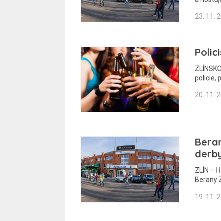
23. 11. 
Polic
ZLÍNSKO 
policie,
20. 11. 
Beran
derby
ZLÍN – H
Berany 
19. 11. 