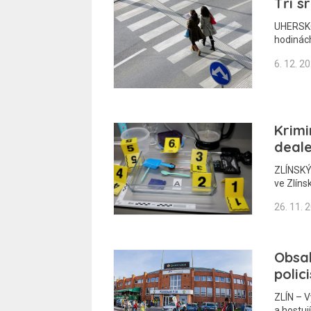
Tři s
UHERSKO
hodinách
6. 12. 2
Krimi
deal
ZLÍNSKÝ 
ve Zlín
26. 11. 
Obsa
polic
ZLÍN – 
a hostuj