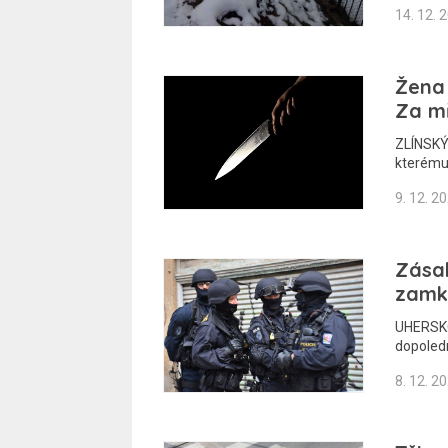
14. 12. 
Žena
Za mř
ZLÍNSKÝ 
kterému
9. 12. 2
Zása
zamkl
UHERSKO
dopoledn
8. 12. 2