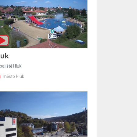
luk
paliště Hluk
město Hluk