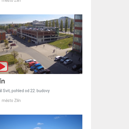
město Zlín
ín
l Svit, pohled od 22. budovy
město Zlín