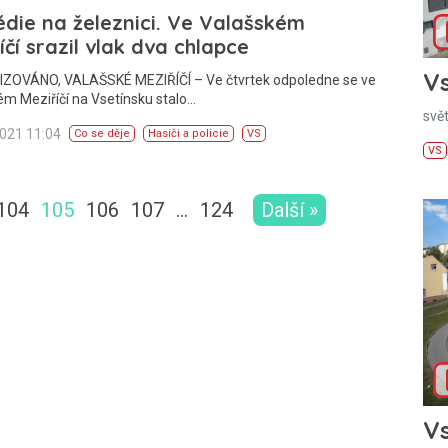
die na železnici. Ve Valašském
íčí srazil vlak dva chlapce
Vs
ZOVÁNO, VALAŠSKÉ MEZIŘÍČÍ – Ve čtvrtek odpoledne se ve
m Meziříčí na Vsetínsku stalo…
svě
2021 11:04
Co se děje
Hasiči a policie
VS
VS
104
105
106
107
…
124
Další »
Vs