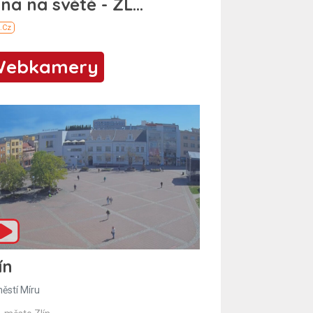
Webkamery
ín
ěstí Míru