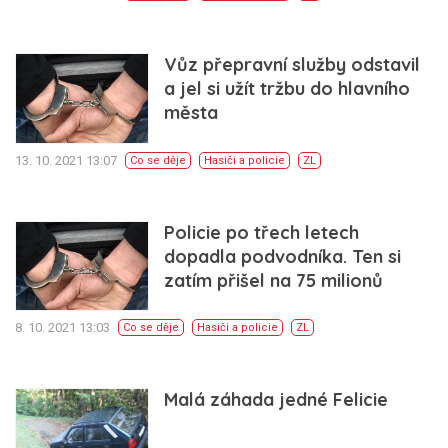
Vůz přepravní služby odstavil
a jel si užít tržbu do hlavního
města
13. 10. 2021 13:07
Co se děje
Hasiči a policie
ZL
Policie po třech letech
dopadla podvodníka. Ten si
zatím přišel na 75 milionů
8. 10. 2021 13:03
Co se děje
Hasiči a policie
ZL
Malá záhada jedné Felicie