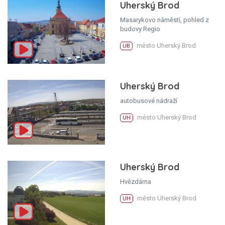
Uherský Brod
Masarykovo náměstí, pohled z
budovy Regio
město Uherský Brod
UB
Uherský Brod
autobusové nádraží
město Uherský Brod
UH
Uherský Brod
Hvězdárna
město Uherský Brod
UH