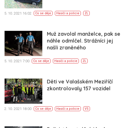
5. 10. 2021 16:02
Co se děje
Hasiči a policie
ZL
Muž zavolal manželce, pak se
náhle odmlčel. Strážníci jej
našli zraněného
5. 10. 2021 7:00
Co se děje
Hasiči a policie
ZL
Děti ve Valašském Meziříčí
zkontrolovaly 157 vozidel
2. 10. 2021 18:00
Co se děje
Hasiči a policie
VS