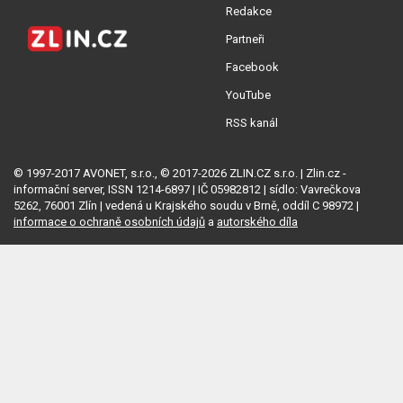
Redakce
Partneři
Facebook
YouTube
RSS kanál
© 1997-2017 AVONET, s.r.o., © 2017-2026 ZLIN.CZ s.r.o. | Zlin.cz -
informační server, ISSN 1214-6897 | IČ 05982812 | sídlo: Vavrečkova
5262, 76001 Zlín | vedená u Krajského soudu v Brně, oddíl C 98972 |
informace o ochraně osobních údajů
a
autorského díla