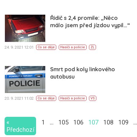
Řidič s 2,4 promile: „Něco
málo jsem před jízdou vypil…“
24. 9. 2021 12:01
Co se děje
Hasiči a policie
ZL
Smrt pod koly linkového
autobusu
20. 9. 2021 11:02
Co se děje
Hasiči a policie
VS
«
1
…
105
106
107
108
109
…
Předchozí