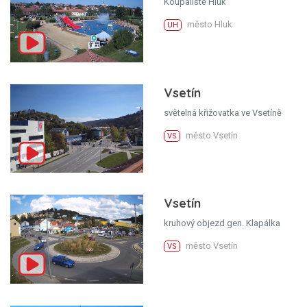
Koupaliště Hluk
město Hluk
UH
Vsetín
světelná křižovatka ve Vsetíně
město Vsetín
VS
Vsetín
kruhový objezd gen. Klapálka
město Vsetín
VS