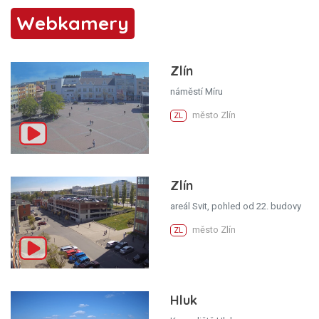
Webkamery
Zlín
náměstí Míru
město Zlín
ZL
Zlín
areál Svit, pohled od 22. budovy
město Zlín
ZL
Hluk