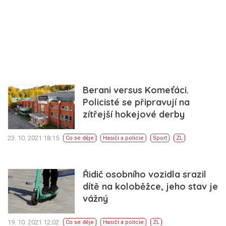
Berani versus Komeťáci.
Policisté se připravují na
zítřejší hokejové derby
23. 10. 2021 18:15
Co se děje
Hasiči a policie
Sport
ZL
Řidič osobního vozidla srazil
dítě na koloběžce, jeho stav je
vážný
19. 10. 2021 12:02
Co se děje
Hasiči a policie
ZL