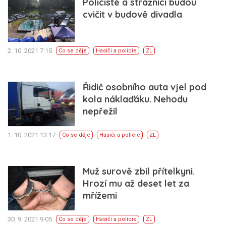
Policisté a strážníci budou
cvičit v budově divadla
2. 10. 2021 7:15
Co se děje
Hasiči a policie
ZL
Řidič osobního auta vjel pod
kola náklaďáku. Nehodu
nepřežil
1. 10. 2021 13:17
Co se děje
Hasiči a policie
ZL
Muž surově zbil přítelkyni.
Hrozí mu až deset let za
mřížemi
30. 9. 2021 9:05
Co se děje
Hasiči a policie
ZL