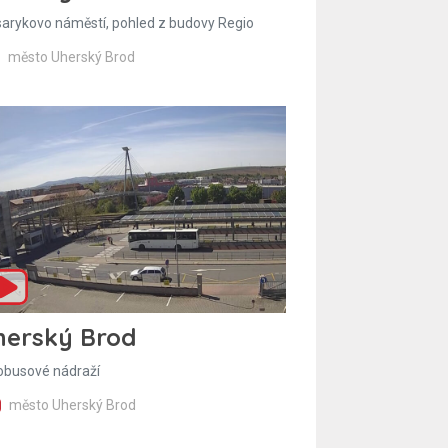
arykovo náměstí, pohled z budovy Regio
město Uherský Brod
herský Brod
obusové nádraží
město Uherský Brod