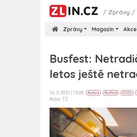
/
Zprávy
Zprávy
Magazín
Akce
Busfest: Netradi
letos ještě netra
16. 3. 2021 | 15:00
Kultura
Busfest
DSZO
Autor: TZ