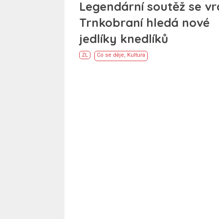
Legendární soutěž se vra
Trnkobraní hledá nové
jedlíky knedlíků
ZL
Co se děje
,
Kultura