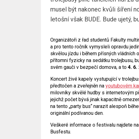
musel být nakonec kvůli šíření n
letošní však BUDE. Bude ujetý, bu
Organizátoři z řad studentů Fakulty mult
a pro tento ročník vymysleli opravdu jed
skvělou jízdu i během přísných vládních 
přítomni fyzicky na sedátku trolejbusu, b
svém gauči v bezpečí domova, a to
4. 6.
Koncert živé kapely vystupující v trolejb
předtočen a zveřejněn na
youtubovém ka
milovníky skvělé hudby s internetovým při
jejichž počet bývá jinak kapacitně omeze
na tento „party bus“ narazit alespoň běhe
originální podívanou den.
Veškeré informace o festivalu najdete n
Busfestu.