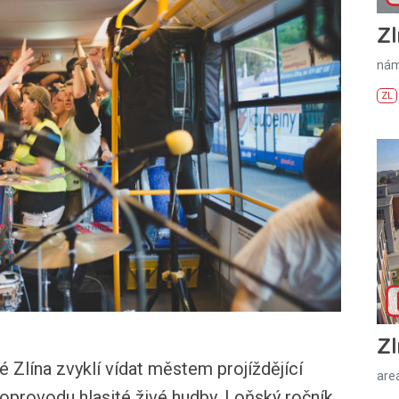
Zl
nám
ZL
Zl
é Zlína zvyklí vídat městem projíždějící
areá
 doprovodu hlasité živé hudby. Loňský ročník