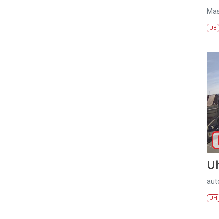
Mas
UB
U
aut
UH