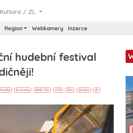
/
Kultura
/
ZL
Region
Webkamery
Inzerce
ční hudební festival
dičněji!
Hudba
Koncerty
MHD Zlín
UTB
Zlín
Zlínsko
ZL