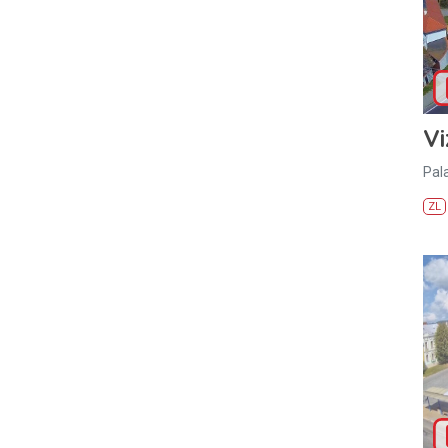
Vi
Pal
ZL