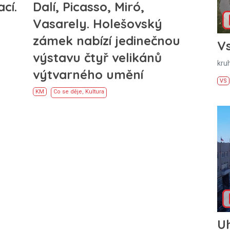
cí.
Dalí, Picasso, Miró,
Vasarely. Holešovský
zámek nabízí jedinečnou
Vs
výstavu čtyř velikánů
kru
výtvarného umění
VS
KM
Co se děje
,
Kultura
U