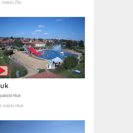
město Zlín
luk
paliště Hluk
město Hluk