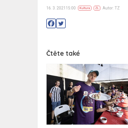
16. 3. 202115:00
Autor: TZ
Kultura
ZL
Čtěte také