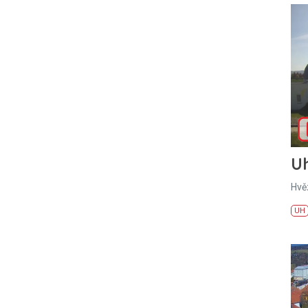
U
Hvě
UH