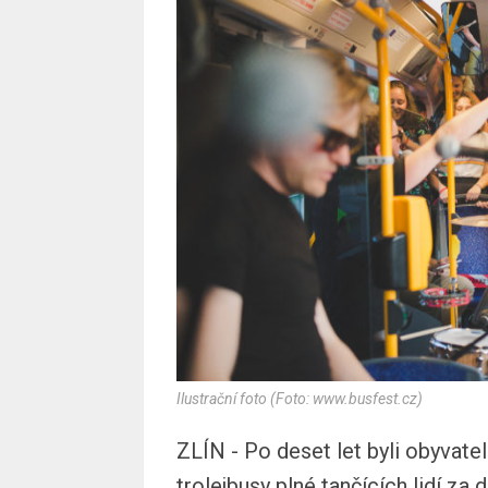
Ilustrační foto (Foto: www.busfest.cz)
ZLÍN - Po deset let byli obyvatel
trolejbusy plné tančících lidí za