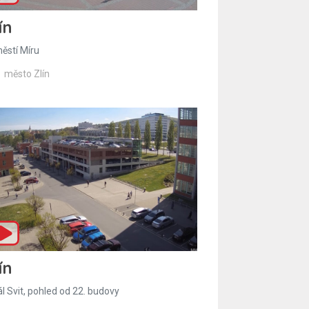
ín
ěstí Míru
město Zlín
ín
l Svit, pohled od 22. budovy