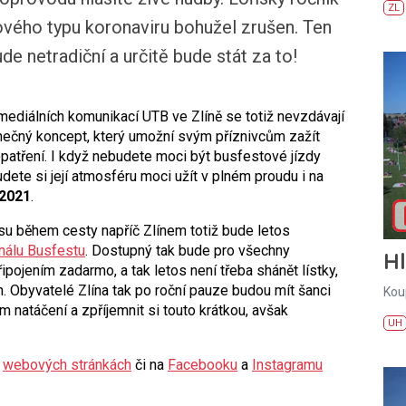
ZL
ového typu koronaviru bohužel zrušen. Ten
de netradiční a určitě bude stát za to!
imediálních komunikací UTB ve Zlíně se totiž nevzdávají
inečný koncept, který umožní svým příznivcům zažít
opatření. I když nebudete moci být busfestové jízdy
udete si její atmosféru moci užít v plném proudu i na
 2021
.
usu během cesty napříč Zlínem totiž bude letos
nálu Busfestu
. Dostupný tak bude pro všechny
H
pojením zadarmo, a tak letos není třeba shánět lístky,
n. Obyvatelé Zlína tak po roční pauze budou mít šanci
Kou
m natáčení a zpříjemnit si touto krátkou, avšak
UH
a
webových stránkách
či na
Facebooku
a
Instagramu