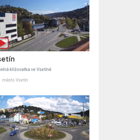
etín
telná křižovatka ve Vsetíně
město Vsetín