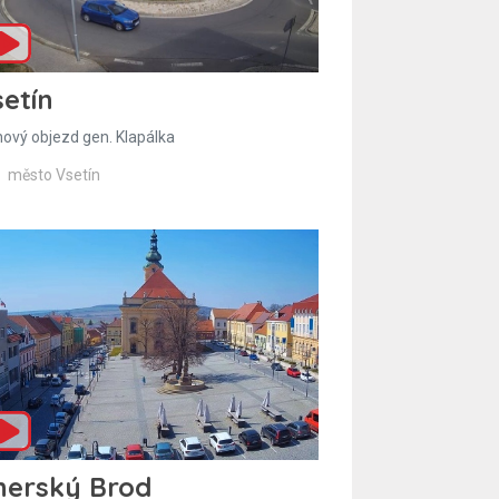
etín
hový objezd gen. Klapálka
město Vsetín
herský Brod