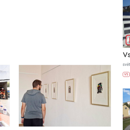
Vs
svě
VS