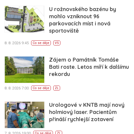
U rožnovského bazénu by
mohlo vzniknout 96
parkovacích míst i nová
sportoviště
8. 8. 2026 9:45
Co se děje
VS
Zájem o Památník Tomáše
Bati roste. Letos míří k dalšímu
rekordu
8. 8. 2026 7:00
Co se děje
ZL
Urologové v KNTB mají nový
holmiový laser. Pacientům
přináší rychlejší zotavení
7. 8. 2026 19:00
Co se děje
ZL