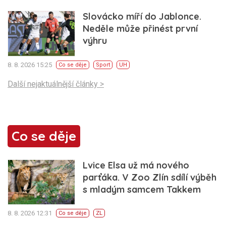
Slovácko míří do Jablonce.
Neděle může přinést první
výhru
8. 8. 2026 15:25
Co se děje
Sport
UH
Další nejaktuálnější články >
Co se děje
Lvice Elsa už má nového
parťáka. V Zoo Zlín sdílí výběh
s mladým samcem Takkem
8. 8. 2026 12:31
Co se děje
ZL