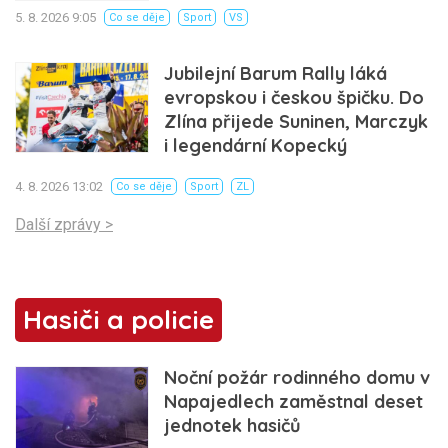
5. 8. 2026 9:05
Co se děje
Sport
VS
Jubilejní Barum Rally láká
evropskou i českou špičku. Do
Zlína přijede Suninen, Marczyk
i legendární Kopecký
4. 8. 2026 13:02
Co se děje
Sport
ZL
Další zprávy >
Hasiči a policie
Noční požár rodinného domu v
Napajedlech zaměstnal deset
jednotek hasičů