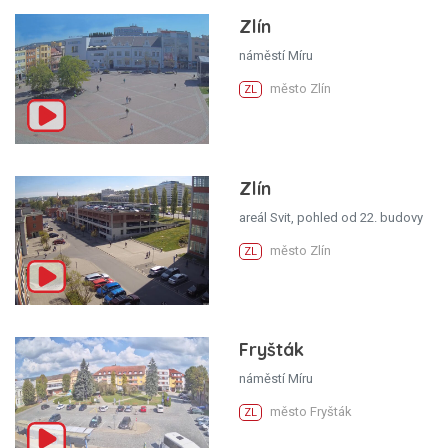
Zlín
náměstí Míru
město Zlín
ZL
Zlín
areál Svit, pohled od 22. budovy
město Zlín
ZL
Fryšták
náměstí Míru
město Fryšták
ZL