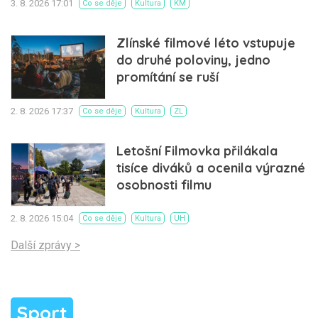
3. 8. 2026 17:01
Co se děje
Kultura
KM
Zlínské filmové léto vstupuje
do druhé poloviny, jedno
promítání se ruší
2. 8. 2026 17:37
Co se děje
Kultura
ZL
Letošní Filmovka přilákala
tisíce diváků a ocenila výrazné
osobnosti filmu
2. 8. 2026 15:04
Co se děje
Kultura
UH
Další zprávy >
Sport