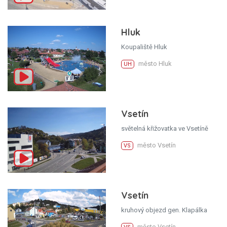
Hluk
Koupaliště Hluk
město Hluk
UH
Vsetín
světelná křižovatka ve Vsetíně
město Vsetín
VS
Vsetín
kruhový objezd gen. Klapálka
město Vsetín