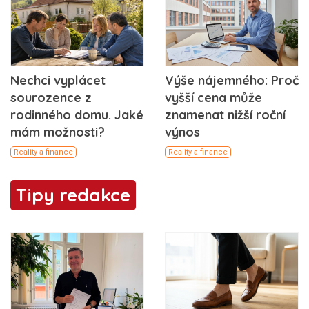
Nechci vyplácet
Výše nájemného: Proč
sourozence z
vyšší cena může
rodinného domu. Jaké
znamenat nižší roční
mám možnosti?
výnos
Reality a finance
Reality a finance
Tipy redakce