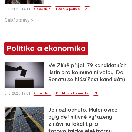
6. 8. 2026 14:11
Co se děje
Hasiči a policie
ZL
Další zprávy >
Politika a ekonomika
Ve Zlíně přijali 79 kandidátních
listin pro komunální volby. Do
Senátu se hlásí šest kandidátů
5. 8. 2026 19:01
Co se děje
Politika a ekonomika
ZL
Je rozhodnuto. Malenovice
byly definitivně vyřazeny
z návrhu lokalit pro
fotovoltaické elektrárny