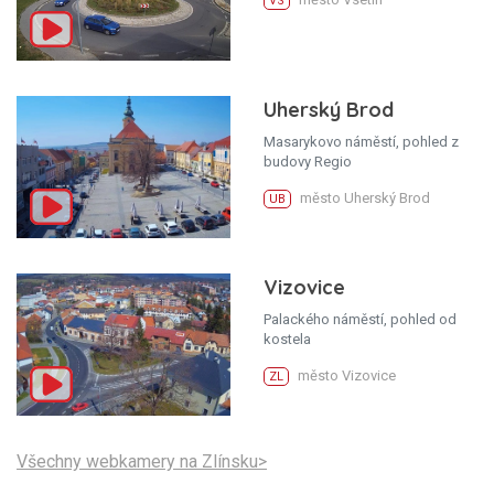
VS
Uherský Brod
Masarykovo náměstí, pohled z
budovy Regio
město Uherský Brod
UB
Vizovice
Palackého náměstí, pohled od
kostela
město Vizovice
ZL
Všechny webkamery na Zlínsku>