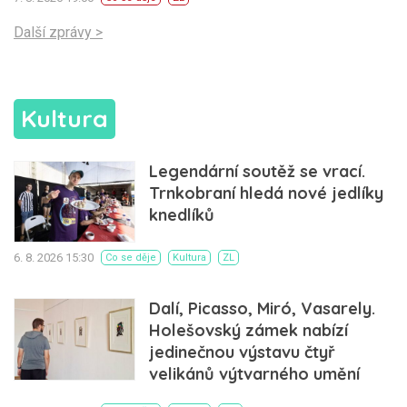
Další zprávy >
Kultura
Legendární soutěž se vrací.
Trnkobraní hledá nové jedlíky
knedlíků
6. 8. 2026 15:30
Co se děje
Kultura
ZL
Dalí, Picasso, Miró, Vasarely.
Holešovský zámek nabízí
jedinečnou výstavu čtyř
velikánů výtvarného umění