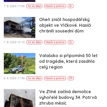
7. 8. 2026 17:36
Co se děje
Hasiči a policie
ZL
Oheň zničil hospodářský
objekt ve Vlčkové. Hasiči
chránili sousední dům
7. 8. 2026 13:13
Co se děje
Hasiči a policie
ZL
Valašsko si připomíná 50 let
od tragédie, která zasáhla
celý region
6. 8. 2026 17:46
Co se děje
Hasiči a policie
VS
Ve Zlíně začíná demolice
vyhořelé budovy 34. Potrvá
zhruba měsíc