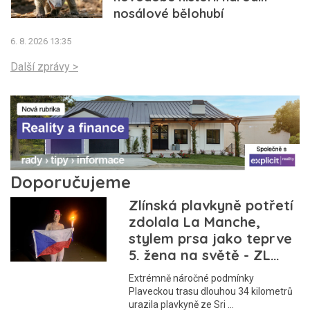
nosálové bělohubí
6. 8. 2026 13:35
Další zprávy >