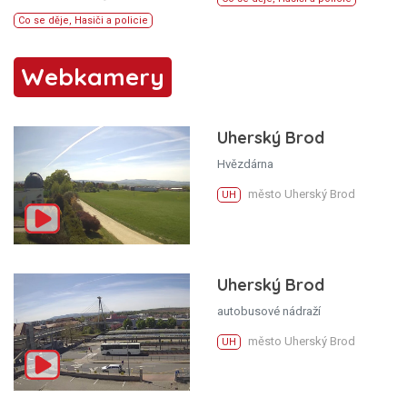
Co se děje
,
Hasiči a policie
Webkamery
Uherský Brod
Hvězdárna
město Uherský Brod
UH
Uherský Brod
autobusové nádraží
město Uherský Brod
UH