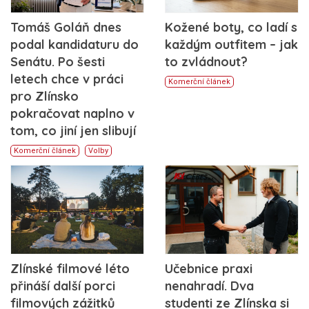
Tomáš Goláň dnes
Kožené boty, co ladí s
podal kandidaturu do
každým outfitem – jak
Senátu. Po šesti
to zvládnout?
letech chce v práci
Komerční článek
pro Zlínsko
pokračovat naplno v
tom, co jiní jen slibují
Komerční článek
Volby
Zlínské filmové léto
Učebnice praxi
přináší další porci
nenahradí. Dva
filmových zážitků
studenti ze Zlínska si