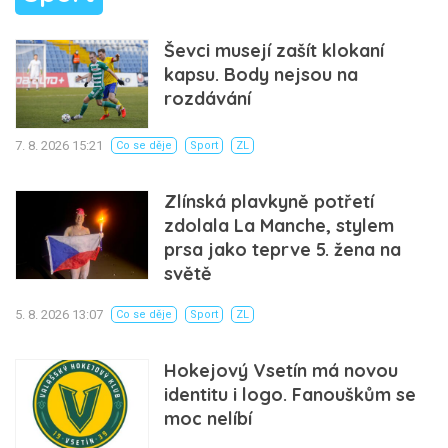
Ševci musejí zašít klokaní
kapsu. Body nejsou na
rozdávání
7. 8. 2026 15:21
Co se děje
Sport
ZL
Zlínská plavkyně potřetí
zdolala La Manche, stylem
prsa jako teprve 5. žena na
světě
5. 8. 2026 13:07
Co se děje
Sport
ZL
Hokejový Vsetín má novou
identitu i logo. Fanouškům se
moc nelíbí