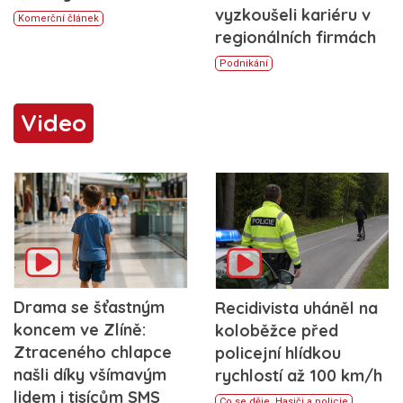
vyzkoušeli kariéru v
Komerční článek
regionálních firmách
Podnikání
Video
Drama se šťastným
Recidivista uháněl na
koncem ve Zlíně:
koloběžce před
Ztraceného chlapce
policejní hlídkou
našli díky všímavým
rychlostí až 100 km/h
lidem i tisícům SMS
Co se děje
,
Hasiči a policie