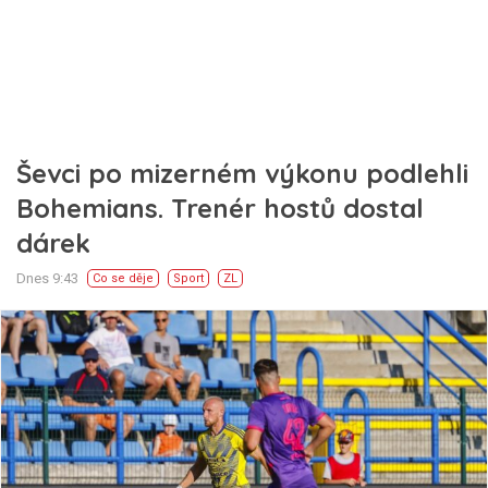
Ševci po mizerném výkonu podlehli
Bohemians. Trenér hostů dostal
dárek
Dnes 9:43
Co se děje
Sport
ZL