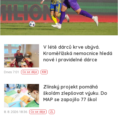
V létě dárců krve ubývá.
Kroměřížská nemocnice hledá
nové i pravidelné dárce
Dnes 7:01
Co se děje
KM
Zlínský projekt pomáhá
školám zlepšovat výuku. Do
MAP se zapojilo 77 škol
8. 8. 2026 18:36
Co se děje
ZL