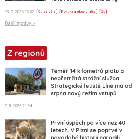
29. 7. 2026 13:02
Co se děje
Politika a ekonomika
ZL
Další zprávy >
Z regionů
Téměř 14 kilometrů plotu a
nepřetržitá strážní služba.
Strategické letiště Líně má od
srpna nový režim vstupů
7. 8. 2026 11:34
První úspěch po více než 40
letech. V Plzni se poprvé v
novodobé historii narodili