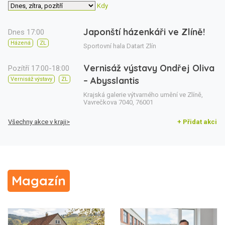
Kdy
Japonští házenkáři ve Zlíně!
Dnes 17:00
Házená
ZL
Sportovní hala Datart Zlín
Vernisáž výstavy Ondřej Oliva
Pozítří 17:00-18:00
– Abysslantis
Vernisáž výstavy
ZL
Krajská galerie výtvarného umění ve Zlíně,
Vavrečkova 7040, 76001
Všechny akce v kraji>
+ Přidat akci
Magazín