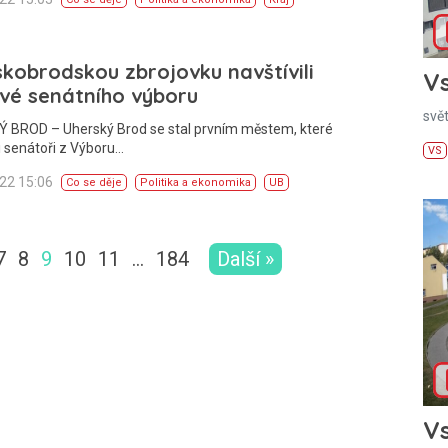
kobrodskou zbrojovku navštívili
Vs
vé senátního výboru
svě
 BROD – Uherský Brod se stal prvním městem, které
li senátoři z Výboru…
VS
022 15:06
Co se děje
Politika a ekonomika
UB
7
8
9
10
11
…
184
Další »
Vs