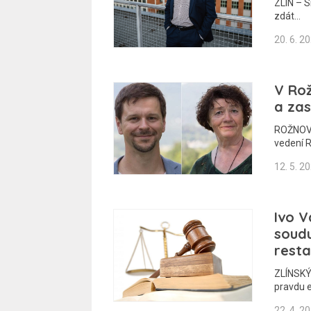
ZLÍN – S
zdát…
20. 6. 2
V Ro
a zas
ROŽNOV 
vedení 
12. 5. 2
Ivo V
soud
resta
ZLÍNSKÝ 
pravdu 
22. 4. 2