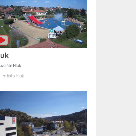
luk
paliště Hluk
město Hluk