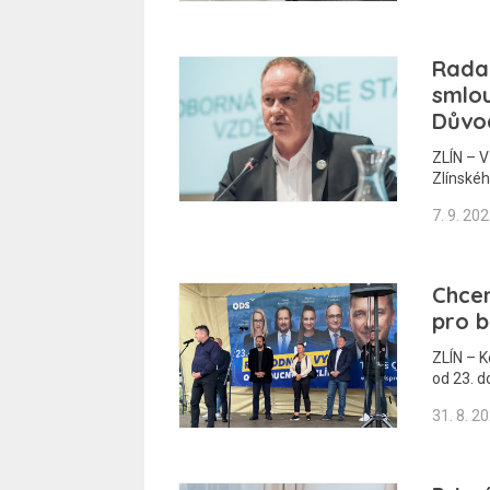
Rada 
smlou
Důvo
ZLÍN – V
Zlínskéh
7. 9. 20
Chce
pro 
ZLÍN – K
od 23. d
31. 8. 2