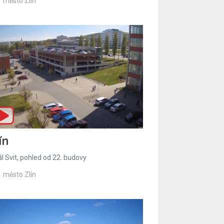
město Zlín
ín
l Svit, pohled od 22. budovy
město Zlín