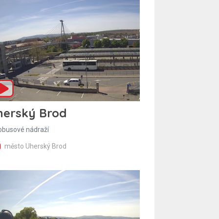
herský Brod
obusové nádraží
město Uherský Brod