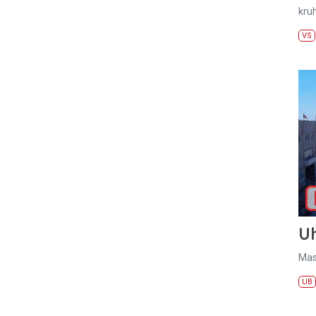
kru
VS
U
Mas
UB