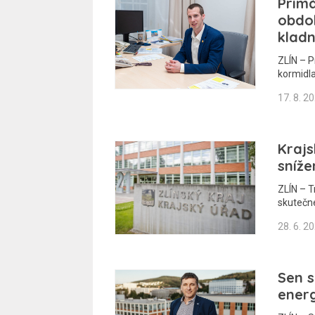
Primá
obdob
klad
ZLÍN – P
kormidl
17. 8. 2
Krajs
sníže
ZLÍN – T
skutečn
28. 6. 2
Sen s
energ