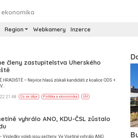
a ekonomika
Region
Webkamery
Inzerce
 členy zastupitelstva Uherského
iště
HRADIŠTĚ – Nejvíce hlasů získali kandidáti z koalice ODS +
 V…
022 21:48
Co se děje
Politika a ekonomika
UH
etíně vyhrálo ANO, KDU-ČSL zůstalo
du
 Výsledky voleb jsou sečteny. Ve Vsetíně vyhrálo ANO.