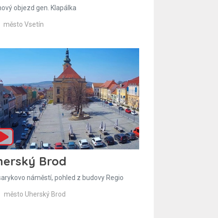
hový objezd gen. Klapálka
město Vsetín
herský Brod
arykovo náměstí, pohled z budovy Regio
město Uherský Brod