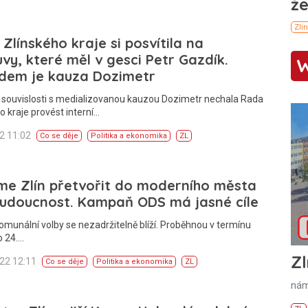
Zlínského kraje si posvítila na
vy, které měl v gesci Petr Gazdík.
dem je kauza Dozimetr
 souvislosti s medializovanou kauzou Dozimetr nechala Rada
o kraje provést interní…
22 11:02
Co se děje
Politika a ekonomika
ZL
me Zlín přetvořit do moderního města
budoucnost. Kampaň ODS má jasné cíle
omunální volby se nezadržitelně blíží. Proběhnou v termínu
o 24.…
Zl
022 12:11
Co se děje
Politika a ekonomika
ZL
nám