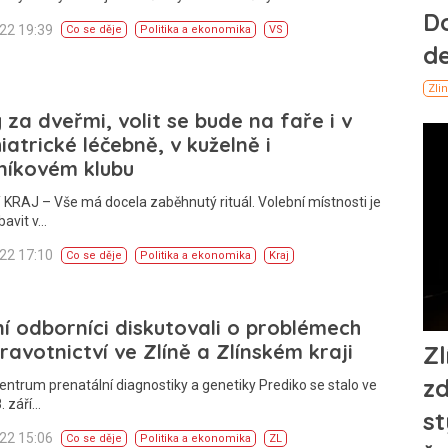
022 19:39
Co se děje
Politika a ekonomika
VS
 za dveřmi, volit se bude na faře i v
iatrické léčebně, v kuželně i
níkovém klubu
KRAJ – Vše má docela zaběhnutý rituál. Volební místnosti je
bavit v…
022 17:10
Co se děje
Politika a ekonomika
Kraj
í odborníci diskutovali o problémech
ravotnictví ve Zlíně a Zlínském kraji
entrum prenatální diagnostiky a genetiky Prediko se stalo ve
. září…
022 15:06
Co se děje
Politika a ekonomika
ZL