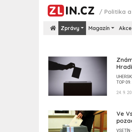
/
Politika 
Zprávy
Magazín
Akce
Známe
Hrad
UHERSKÉ 
TOP 09.
24. 9. 2
Ve Vs
poza
VSETÍN –