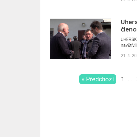
Uhers
členo
UHERSKÝ
navštívi
21. 4. 2
« Předchozí
1
…