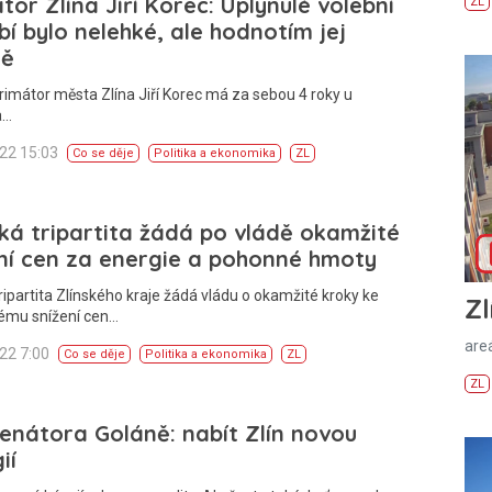
tor Zlína Jiří Korec: Uplynulé volební
ZL
í bylo nelehké, ale hodnotím jej
ně
rimátor města Zlína Jiří Korec má za sebou 4 roky u
a…
022 15:03
Co se děje
Politika a ekonomika
ZL
ká tripartita žádá po vládě okamžité
ní cen za energie a pohonné hmoty
ripartita Zlínského kraje žádá vládu o okamžité kroky ke
Zl
ému snížení cen…
areá
022 7:00
Co se děje
Politika a ekonomika
ZL
ZL
enátora Goláně: nabít Zlín novou
ií