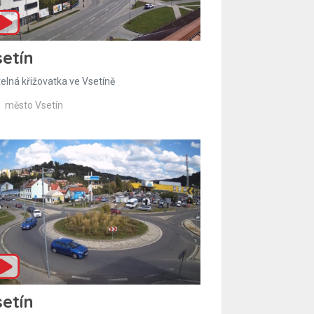
etín
telná křižovatka ve Vsetíně
město Vsetín
etín