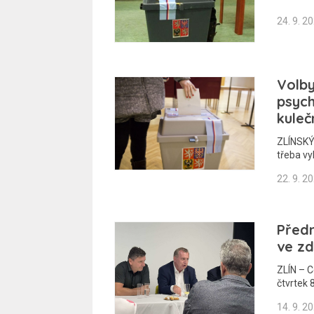
24. 9. 2
Volby
psych
kuleč
ZLÍNSKÝ 
třeba vy
22. 9. 2
Předn
ve zd
ZLÍN – C
čtvrtek 8
14. 9. 2