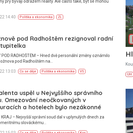
ny prý bývají odrazem reality. Ale často také, byť se mohou
022 14:40
Politika a ekonomika
ZL
žnově pod Radhoštěm rezignoval radní
tupitelka
H
POD RADHOŠTĚM – Hned dvě personální změny oznámilo
Rožnova pod Radhoštěm na…
Kou
022 13:03
Co se děje
Politika a ekonomika
VS
UH
alenta uspěl u Nejvyššího správního
u. Omezování neočkovaných v
uracích a hotelech bylo nezákonné
KRAJ – Nejvyšší správní soud dal v uplynulých dnech za
emeritnímu slováckému…
022 15:03
Co se děje
Politika a ekonomika
Kraj