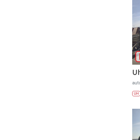
U
aut
UH