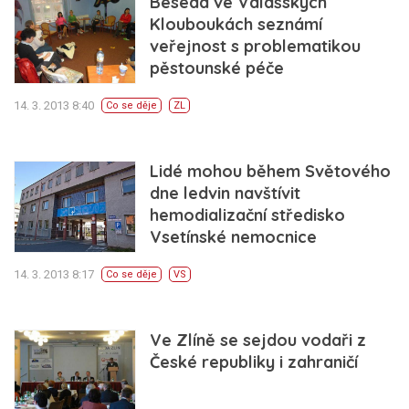
Beseda ve Valašských
Klouboukách seznámí
veřejnost s problematikou
pěstounské péče
14. 3. 2013 8:40
Co se děje
ZL
Lidé mohou během Světového
dne ledvin navštívit
hemodializační středisko
Vsetínské nemocnice
14. 3. 2013 8:17
Co se děje
VS
Ve Zlíně se sejdou vodaři z
České republiky i zahraničí