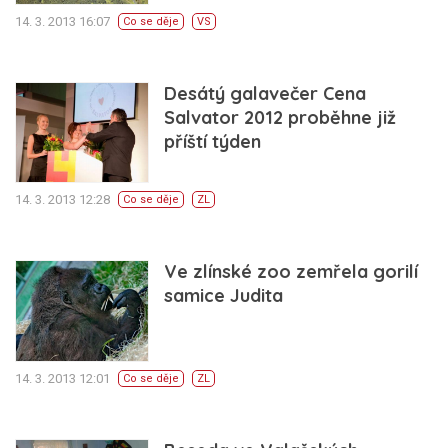
14. 3. 2013 16:07
Co se děje
VS
Desátý galavečer Cena
Salvator 2012 proběhne již
příští týden
14. 3. 2013 12:28
Co se děje
ZL
Ve zlínské zoo zemřela gorilí
samice Judita
14. 3. 2013 12:01
Co se děje
ZL