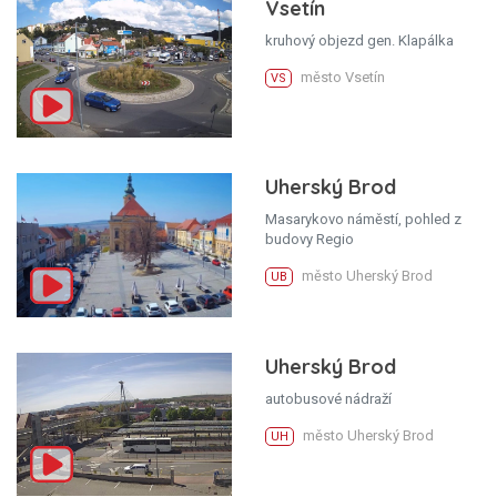
Vsetín
kruhový objezd gen. Klapálka
město Vsetín
VS
Uherský Brod
Masarykovo náměstí, pohled z
budovy Regio
město Uherský Brod
UB
Uherský Brod
autobusové nádraží
město Uherský Brod
UH