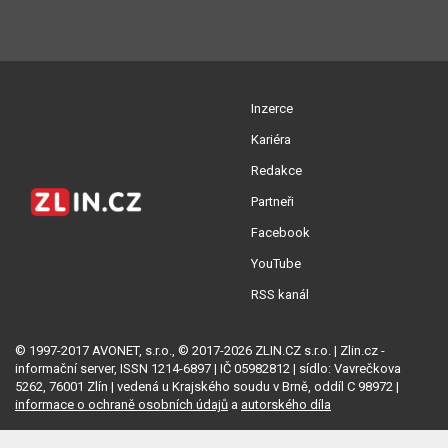
Inzerce
Kariéra
Redakce
Partneři
Facebook
YouTube
RSS kanál
© 1997-2017 AVONET, s.r.o., © 2017-2026 ZLIN.CZ s.r.o. | Zlin.cz -
informační server, ISSN 1214-6897 | IČ 05982812 | sídlo: Vavrečkova
5262, 76001 Zlín | vedená u Krajského soudu v Brně, oddíl C 98972 |
informace o ochraně osobních údajů
a
autorského díla