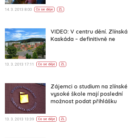
14. 3. 2013 8:00
Co se děje
ZL
VIDEO: V centru dění. Zlínská
Kaskáda – definitivně ne
13. 3. 2013 17:11
Co se děje
ZL
Zájemci o studium na zlínské
vysoké škole mají poslední
možnost podat přihlášku
13. 3. 2013 13:39
Co se děje
ZL