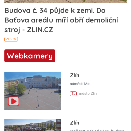
Webkamery
Zlín
náměstí Míru
město Zlín
ZL
Zlín