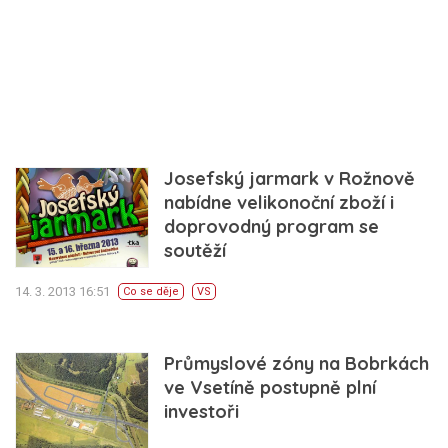
Josefský jarmark v Rožnově
nabídne velikonoční zboží i
doprovodný program se
soutěží
14. 3. 2013 16:51
Co se děje
VS
Průmyslové zóny na Bobrkách
ve Vsetíně postupně plní
investoři