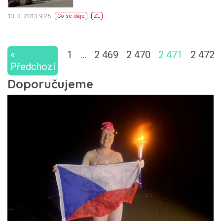
13. 3. 2013 9:25
Co se děje
ZL
«
1
…
2 469
2 470
2 471
2 472
Předchozí