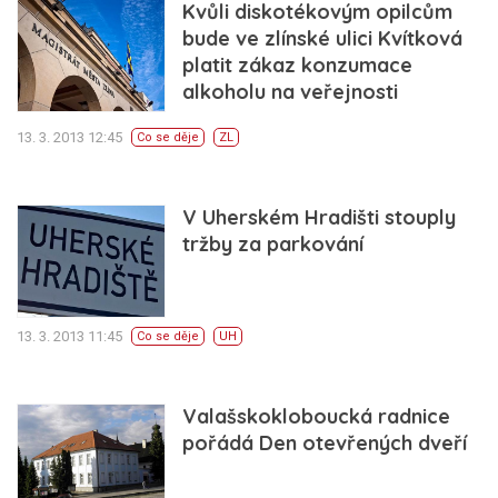
Kvůli diskotékovým opilcům
bude ve zlínské ulici Kvítková
platit zákaz konzumace
alkoholu na veřejnosti
13. 3. 2013 12:45
Co se děje
ZL
V Uherském Hradišti stouply
tržby za parkování
13. 3. 2013 11:45
Co se děje
UH
Valašskokloboucká radnice
pořádá Den otevřených dveří