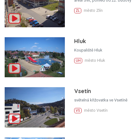
areál Svit, pohled od 22. budovy
město Zlín
ZL
Hluk
Koupaliště Hluk
město Hluk
UH
Vsetín
světelná křižovatka ve Vsetíně
město Vsetín
VS