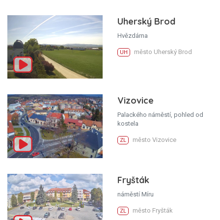
Uherský Brod
Hvězdárna
město Uherský Brod
UH
Vizovice
Palackého náměstí, pohled od
kostela
město Vizovice
ZL
Fryšták
náměstí Míru
město Fryšták
ZL