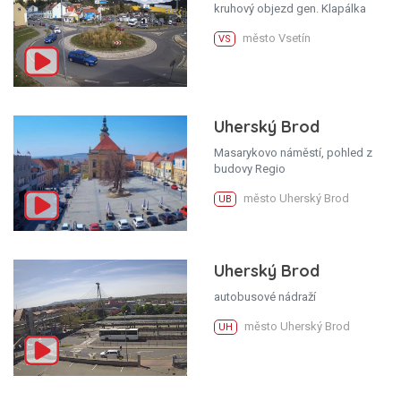
kruhový objezd gen. Klapálka
město Vsetín
VS
Uherský Brod
Masarykovo náměstí, pohled z
budovy Regio
město Uherský Brod
UB
Uherský Brod
autobusové nádraží
město Uherský Brod
UH