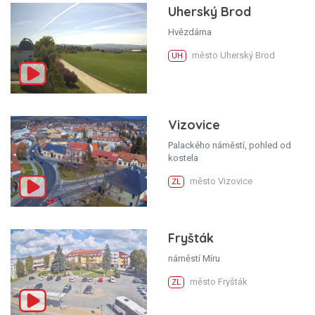
Uherský Brod
Hvězdárna
město Uherský Brod
UH
Vizovice
Palackého náměstí, pohled od
kostela
město Vizovice
ZL
Fryšták
náměstí Míru
město Fryšták
ZL