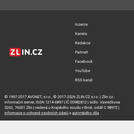
Inzerce
Kariéra
Redakce
Partneři
Facebook
YouTube
RSS kanál
© 1997-2017 AVONET, s.r.o., © 2017-2026 ZLIN.CZ s.r.o. | Zlin.cz -
informační server, ISSN 1214-6897 | IČ 05982812 | sídlo: Vavrečkova
5262, 76001 Zlín | vedená u Krajského soudu v Brně, oddíl C 98972 |
informace o ochraně osobních údajů
a
autorského díla