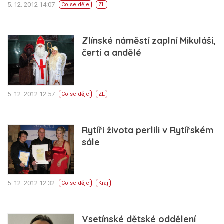
5. 12. 2012 14:07
Co se děje
ZL
Zlínské náměstí zaplní Mikuláši,
čerti a andělé
5. 12. 2012 12:57
Co se děje
ZL
Rytíři života perlili v Rytířském
sále
5. 12. 2012 12:32
Co se děje
Kraj
Vsetínské dětské oddělení