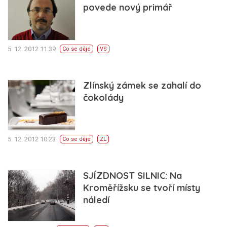
povede nový primář
5. 12. 2012 11:39
Co se děje
VS
Zlínský zámek se zahalí do
čokolády
5. 12. 2012 10:23
Co se děje
ZL
SJÍZDNOST SILNIC: Na
Kroměřížsku se tvoří místy
náledí