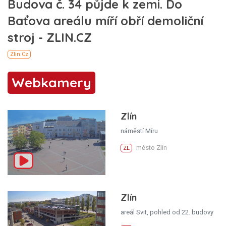
Webkamery
Zlín
náměstí Míru
město Zlín
ZL
Zlín
areál Svit, pohled od 22. budovy