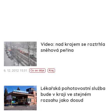
Video: nad krajem se roztrhla
sněhová peřina
6. 12. 2012 15:31
Co se děje
Kraj
Lékařská pohotovostní služba
bude v kraji ve stejném
rozsahu jako dosud