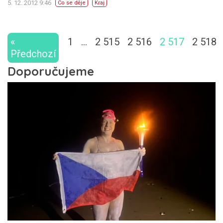
5. 12. 2012 9:46
Co se děje
Kraj
«
1
…
2 515
2 516
2 517
2 518
Předchozí