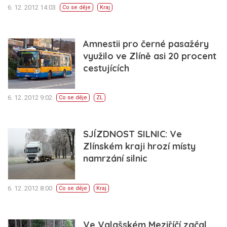
6. 12. 2012 14:03
Co se děje
Kraj
Amnestii pro černé pasažéry
využilo ve Zlíně asi 20 procent
cestujících
6. 12. 2012 9:02
Co se děje
ZL
SJÍZDNOST SILNIC: Ve
Zlínském kraji hrozí místy
namrzání silnic
6. 12. 2012 8:00
Co se děje
Kraj
Ve Valašském Meziříčí začal