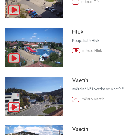
město Zlín
ZL
Hluk
Koupaliště Hluk
město Hluk
UH
Vsetín
světelná křižovatka ve Vsetíně
město Vsetín
VS
Vsetín