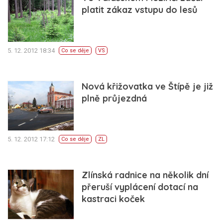
platit zákaz vstupu do lesů
5. 12. 2012 18:34
Co se děje
VS
Nová křižovatka ve Štípě je již
plně průjezdná
5. 12. 2012 17:12
Co se děje
ZL
Zlínská radnice na několik dní
přeruší vyplácení dotací na
kastraci koček