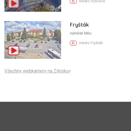
město Vizovice
ZL
Fryšták
náměstí Míru
město Fryšták
ZL
Všechny webkamery na Zlínsku>