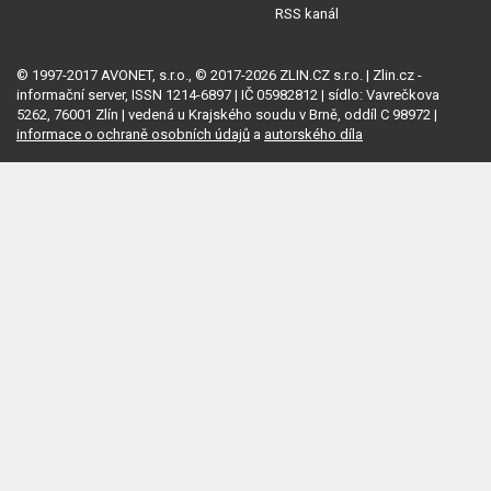
RSS kanál
© 1997-2017 AVONET, s.r.o., © 2017-2026 ZLIN.CZ s.r.o. | Zlin.cz -
informační server, ISSN 1214-6897 | IČ 05982812 | sídlo: Vavrečkova
5262, 76001 Zlín | vedená u Krajského soudu v Brně, oddíl C 98972 |
informace o ochraně osobních údajů
a
autorského díla