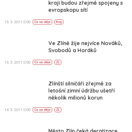
kraji budou zřejmě spojeny s
evropskopu sítí
15. 3. 2011 0:00
Co se děje
Kraj
Ve Zlíně žije nejvíce Nováků,
Svobodů a Horáků
15. 3. 2011 0:00
Co se děje
ZL
Zlínští silničáři zřejmě za
letošní zimní údržbu ušetří
několik milionů korun
14. 3. 2011 0:00
Co se děje
ZL
Město Zlín čeká deratizace,