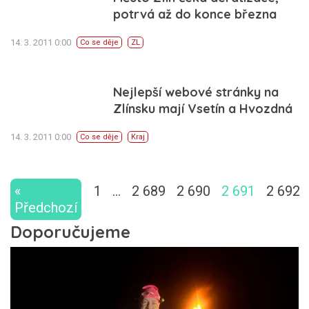
potrvá až do konce března
14. 3. 2011 0:00
Co se děje
ZL
Nejlepší webové stránky na
Zlínsku mají Vsetín a Hvozdná
14. 3. 2011 0:00
Co se děje
Kraj
«
1
…
2 689
2 690
2 691
2 692
Předchozí