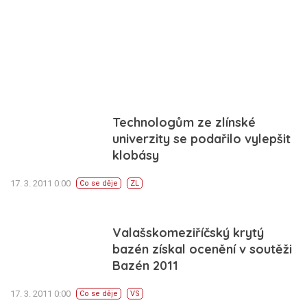
Technologům ze zlínské
univerzity se podařilo vylepšit
klobásy
17. 3. 2011 0:00
Co se děje
ZL
Valašskomeziříčský krytý
bazén získal ocenění v soutěži
Bazén 2011
17. 3. 2011 0:00
Co se děje
VS