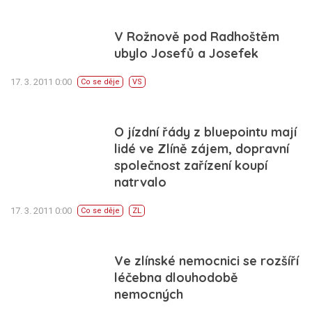
V Rožnově pod Radhoštěm
ubylo Josefů a Josefek
17. 3. 2011 0:00
Co se děje
VS
O jízdní řády z bluepointu mají
lidé ve Zlíně zájem, dopravní
společnost zařízení koupí
natrvalo
17. 3. 2011 0:00
Co se děje
ZL
Ve zlínské nemocnici se rozšíří
léčebna dlouhodobě
nemocných