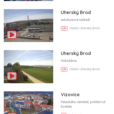
Uherský Brod
autobusové nádraží
město Uherský Brod
UH
Uherský Brod
Hvězdárna
město Uherský Brod
UH
Vizovice
Palackého náměstí, pohled od
kostela