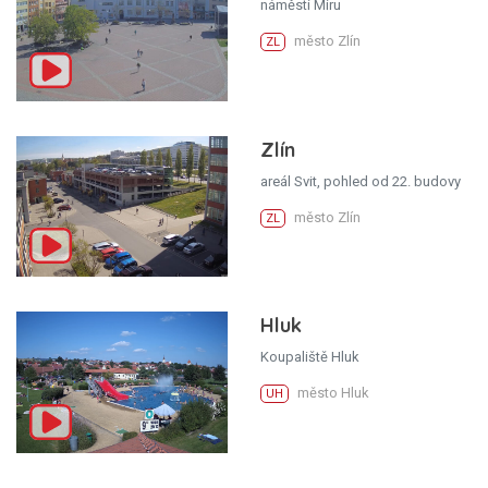
náměstí Míru
město Zlín
ZL
Zlín
areál Svit, pohled od 22. budovy
město Zlín
ZL
Hluk
Koupaliště Hluk
město Hluk
UH