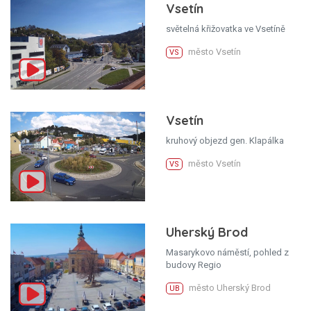
Vsetín
světelná křižovatka ve Vsetíně
město Vsetín
VS
Vsetín
kruhový objezd gen. Klapálka
město Vsetín
VS
Uherský Brod
Masarykovo náměstí, pohled z
budovy Regio
město Uherský Brod
UB