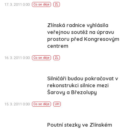
17. 3. 2011 0:00
Co se děje
ZL
Zlínská radnice vyhlásila
veřejnou soutěž na úpravu
prostoru před Kongresovým
centrem
16. 3. 2011 0:00
Co se děje
ZL
Silničáři budou pokračovat v
rekonstrukci silnice mezi
Šarovy a Březolupy
15. 3. 2011 0:00
Co se děje
UH
Poutní stezky ve Zlínském