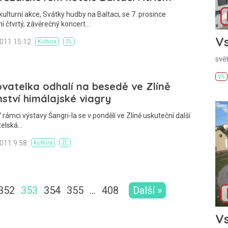
kulturní akce, Svátky hudby na Baltaci, se 7. prosince
í čtvrtý, závěrečný koncert…
Vs
2011 15:12
Kultura
ZL
svě
VS
vatelka odhalí na besedě ve Zlíně
ství himálajské viagry
 rámci výstavy Šangri-la se v pondělí ve Zlíně uskuteční další
telská…
2011 9:58
Kultura
ZL
352
353
354
355
…
408
Další »
Vs