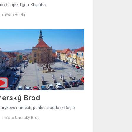
hový objezd gen. Klapálka
město Vsetín
herský Brod
arykovo náměstí, pohled z budovy Regio
město Uherský Brod