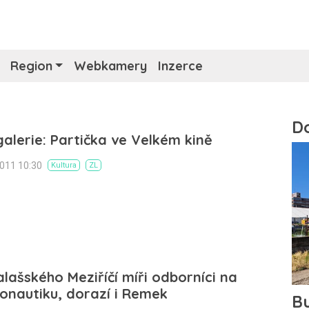
Region
Webkamery
Inzerce
alerie: Partička ve Velkém kině
2011 10:30
Kultura
ZL
lašského Meziříčí míři odborníci na
nautiku, dorazí i Remek