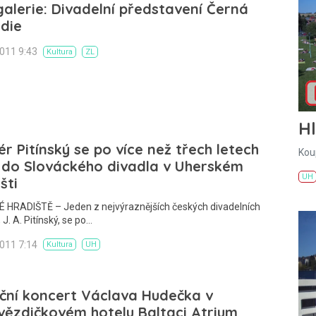
alerie: Divadelní představení Černá
die
2011 9:43
Kultura
ZL
H
ér Pitínský se po více než třech letech
Kou
 do Slováckého divadla v Uherském
UH
šti
 HRADIŠTĚ – Jeden z nejvýraznějších českých divadelních
 J. A. Pitínský, se po…
2011 7:14
Kultura
UH
ční koncert Václava Hudečka v
vězdičkovém hotelu Baltaci Atrium