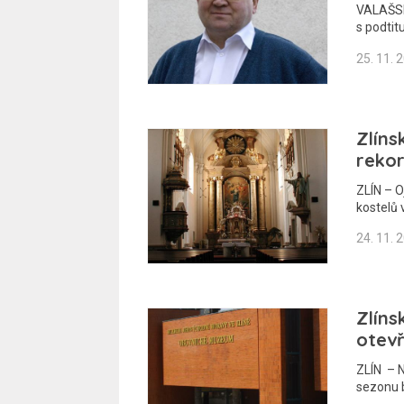
VALAŠSK
s podti
25. 11. 
Zlíns
rekor
ZLÍN – O
kostelů v
24. 11. 
Zlín
otevř
ZLÍN – 
sezonu 