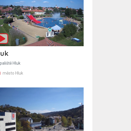
luk
paliště Hluk
město Hluk