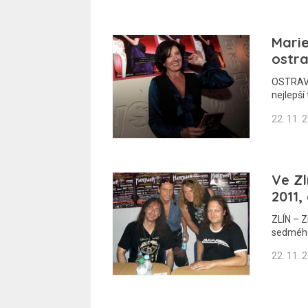
Mari
ostra
OSTRAVA,
nejlepší
22. 11. 
Ve Zl
2011,
ZLÍN – Z
sedmého
22. 11. 