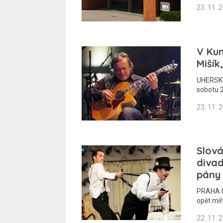
23. 11. 
V Kun
Mišík
UHERSKÉ
sobotu 2
23. 11. 
Slová
divad
pány
PRAHA U
opět míř
22. 11. 