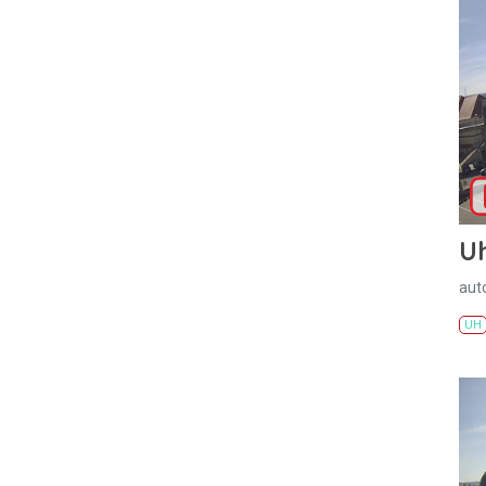
U
aut
UH