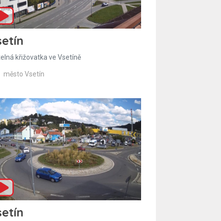
etín
telná křižovatka ve Vsetíně
město Vsetín
etín