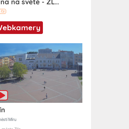
Webkamery
ín
ěstí Míru