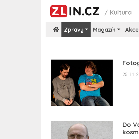
/
Kultura
Zprávy
Magazín
Akce
Fotog
25. 11. 
Do Va
kosmo