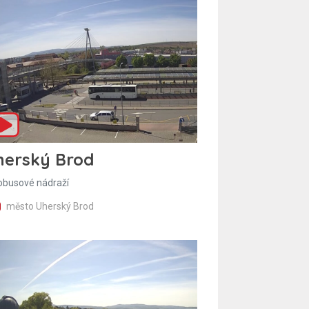
herský Brod
obusové nádraží
město Uherský Brod