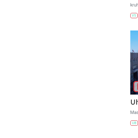
kru
VS
U
Mas
UB