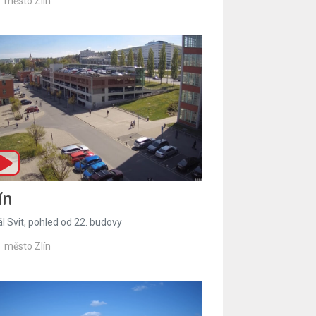
město Zlín
ín
l Svit, pohled od 22. budovy
město Zlín