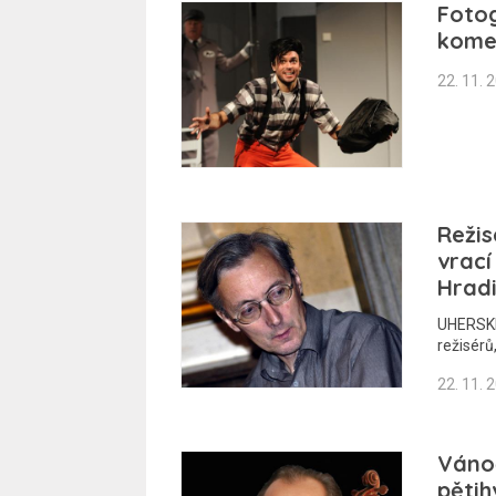
Fotog
kome
22. 11. 
Režis
vrací
Hradi
UHERSKÉ
režisérů,
22. 11. 
Váno
pětih