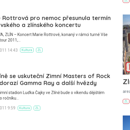
ZL
e Rottrová pro nemoc přesunula termín
vského a zlínského koncertu
 ZLÍN – Koncert Marie Rottrové, konaný v rámci turné Vše
 tour 2011,…
2011 14:43
Kultura
ZL
íně se uskuteční Zimní Masters of Rock
Zl
 dorazí Gamma Ray a další hvězdy
areá
imní stadion Luďka Čajky ve Zlíně bude o víkendu dějištěm
 ročníku…
ZL
2011 9:59
Kultura
ZL