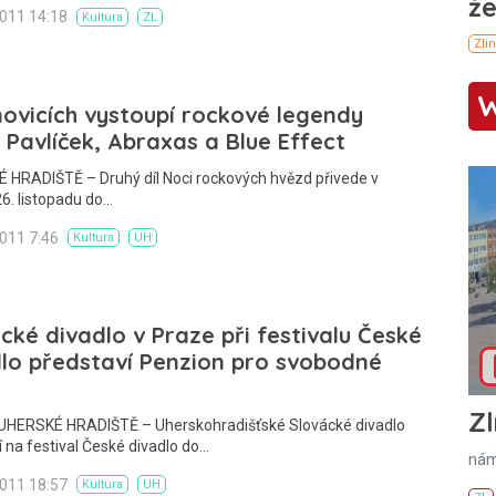
2011 14:18
Kultura
ZL
ovicích vystoupí rockové legendy
, Pavlíček, Abraxas a Blue Effect
 HRADIŠTĚ – Druhý díl Noci rockových hvězd přivede v
6. listopadu do…
2011 7:46
Kultura
UH
cké divadlo v Praze při festivalu České
lo představí Penzion pro svobodné
Zl
HERSKÉ HRADIŠTĚ – Uherskohradišťské Slovácké divadlo
í na festival České divadlo do…
nám
2011 18:57
Kultura
UH