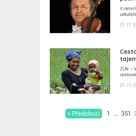
V rámci 
uskutečn
21. 11. 
Cesto
tajem
ZLÍN – V
cestova
21. 11. 
« Předchozí
1
…
351