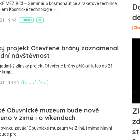
É MEZIŘÍČÍ – Seminář o kosmonautice a raketové technice
tulem Kosmické technologie –…
2011 9:44
Kultura
VS
ký projekt Otevřené brány zaznamenal
dní návštěvnost
jedinělý zlínský projekt Otevřené brány přilákal letos do 21
 kraji…
2011 14:44
Kultura
Kraj
ské Obuvnické muzeum bude nově
eno v zimě i o víkendech
Novinku zavádí Obuvnické muzeum ve Zlíně, i mimo hlavní
bude pro…