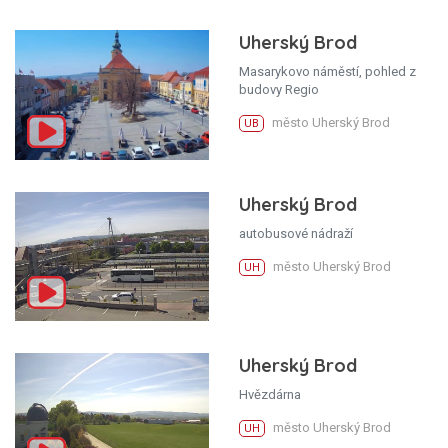
Uherský Brod
Masarykovo náměstí, pohled z
budovy Regio
město Uherský Brod
UB
Uherský Brod
autobusové nádraží
město Uherský Brod
UH
Uherský Brod
Hvězdárna
město Uherský Brod
UH