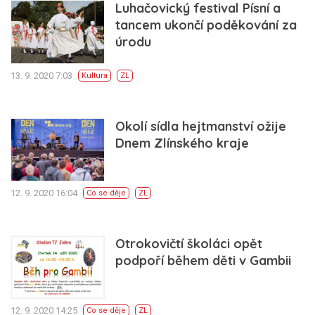
Luhačovický festival Písní a
tancem ukončí poděkování za
úrodu
13. 9. 2020 7:03
Kultura
ZL
Okolí sídla hejtmanství ožije
Dnem Zlínského kraje
12. 9. 2020 16:04
Co se děje
ZL
Otrokovičtí školáci opět
podpoří během děti v Gambii
12. 9. 2020 14:25
Co se děje
ZL