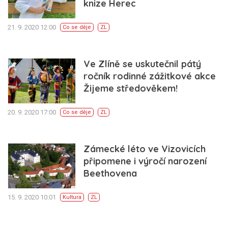
knize Herec
21. 9. 2020 12:00
Co se děje
ZL
Ve Zlíně se uskutečnil pátý
ročník rodinné zážitkové akce
Žijeme středověkem!
20. 9. 2020 17:00
Co se děje
ZL
Zámecké léto ve Vizovicích
připomene i výročí narození
Beethovena
15. 9. 2020 10:01
Kultura
ZL