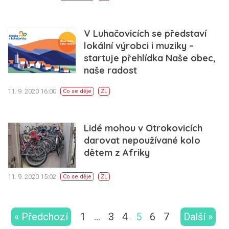
V Luhačovicích se představí
lokální výrobci i muziky –
startuje přehlídka Naše obec,
naše radost
11. 9. 2020 16:00
Co se děje
ZL
Lidé mohou v Otrokovicích
darovat nepoužívané kolo
dětem z Afriky
11. 9. 2020 15:02
Co se děje
ZL
« Předchozí
1
…
3
4
5
6
7
Další »