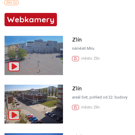
Webkamery
Zlín
náměstí Míru
město Zlín
ZL
Zlín
areál Svit, pohled od 22. budovy
město Zlín
ZL