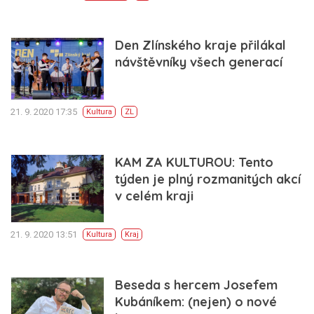
Den Zlínského kraje přilákal
návštěvníky všech generací
21. 9. 2020 17:35
Kultura
ZL
KAM ZA KULTUROU: Tento
týden je plný rozmanitých akcí
v celém kraji
21. 9. 2020 13:51
Kultura
Kraj
Beseda s hercem Josefem
Kubáníkem: (nejen) o nové