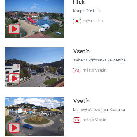
Hluk
Koupaliště Hluk
město Hluk
UH
Vsetín
světelná křižovatka ve Vsetíně
město Vsetín
VS
Vsetín
kruhový objezd gen. Klapálka
město Vsetín
VS