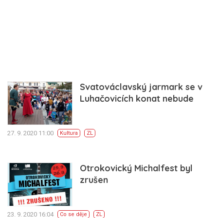
Svatováclavský jarmark se v
Luhačovicích konat nebude
27. 9. 2020 11:00
Kultura
ZL
Otrokovický Michalfest byl
zrušen
23. 9. 2020 16:04
Co se děje
ZL