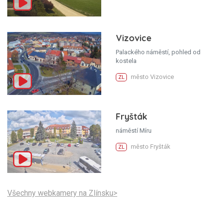
Vizovice
Palackého náměstí, pohled od
kostela
město Vizovice
ZL
Fryšták
náměstí Míru
město Fryšták
ZL
Všechny webkamery na Zlínsku>