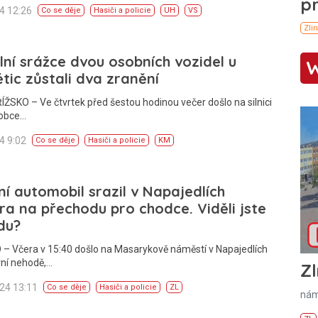
24 12:26
Co se děje
Hasiči a policie
UH
VS
lní srážce dvou osobních vozidel u
tic zůstali dva zranění
SKO – Ve čtvrtek před šestou hodinou večer došlo na silnici
 obce…
24 9:02
Co se děje
Hasiči a policie
KM
í automobil srazil v Napajedlích
ra na přechodu pro chodce. Viděli jste
du?
– Včera v 15:40 došlo na Masarykově náměstí v Napajedlích
vní nehodě,…
Zl
024 13:11
Co se děje
Hasiči a policie
ZL
nám