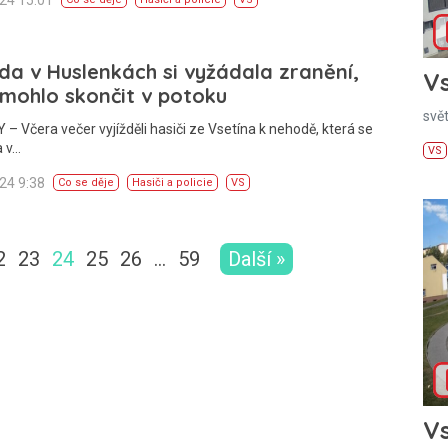
a v Huslenkách si vyžádala zranění,
Vs
mohlo skončit v potoku
svě
– Včera večer vyjížděli hasiči ze Vsetína k nehodě, která se
a v…
VS
024 9:38
Co se děje
Hasiči a policie
VS
2
23
24
25
26
…
59
Další »
Vs