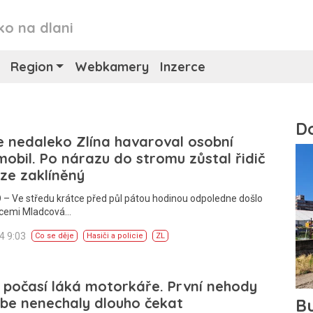
ko na dlani
Region
Webkamery
Inzerce
e nedaleko Zlína havaroval osobní
obil. Po nárazu do stromu zůstal řidič
ze zaklíněný
– Ve středu krátce před půl pátou hodinou odpoledne došlo
cemi Mladcová…
24 9:03
Co se děje
Hasiči a policie
ZL
 počasí láká motorkáře. První nehody
be nenechaly dlouho čekat