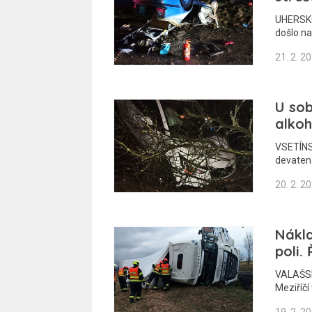
UHERSKO
došlo na
21. 2. 2
U sob
alkoh
VSETÍNSK
devaten
20. 2. 2
Nákla
poli.
VALAŠSK
Meziříčí 
19. 2. 2