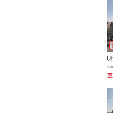
U
aut
UH