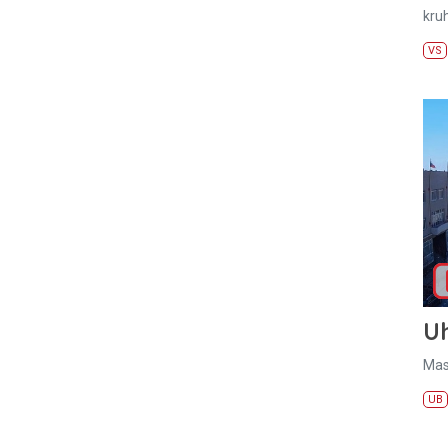
kru
VS
U
Mas
UB