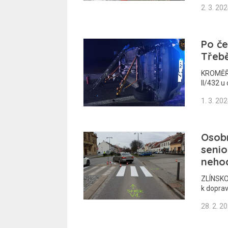
2. 3. 20
Po če
Třebě
KROMĚŘÍŽ
II/432 u
1. 3. 20
Osobn
senio
neho
ZLÍNSKO 
k dopra
28. 2. 2