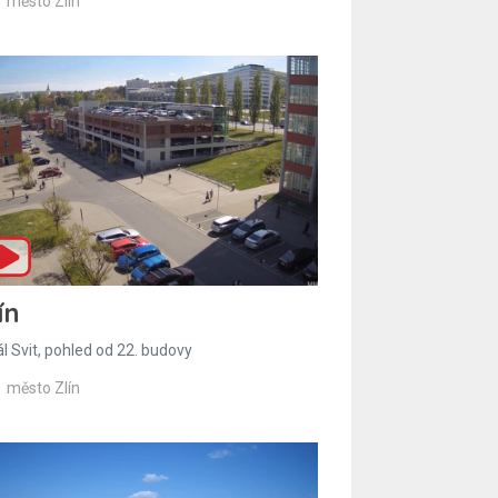
město Zlín
ín
l Svit, pohled od 22. budovy
město Zlín