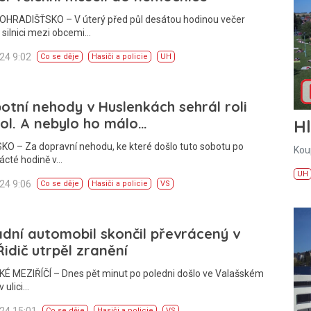
HRADIŠŤSKO – V úterý před půl desátou hodinou večer
 silnici mezi obcemi…
024 9:02
Co se děje
Hasiči a policie
UH
otní nehody v Huslenkách sehrál roli
ol. A nebylo ho málo…
H
O – Za dopravní nehodu, ke které došlo tuto sobotu po
Kou
ácté hodině v…
UH
024 9:06
Co se děje
Hasiči a policie
VS
dní automobil skončil převrácený v
 Řidič utrpěl zranění
É MEZIŘÍČÍ – Dnes pět minut po poledni došlo ve Valašském
v ulici…
024 15:01
Co se děje
Hasiči a policie
VS