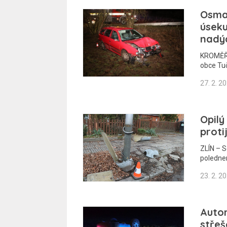
Osmap
úseku
nadýc
KROMĚŘÍ
obce Tu
27. 2. 2
Opilý
proti
ZLÍN – S
poledne
23. 2. 2
Autom
střeš