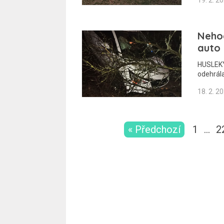
Nehod
auto 
HUSLEKY 
odehrál
18. 2. 2
« Předchozí
1
…
2