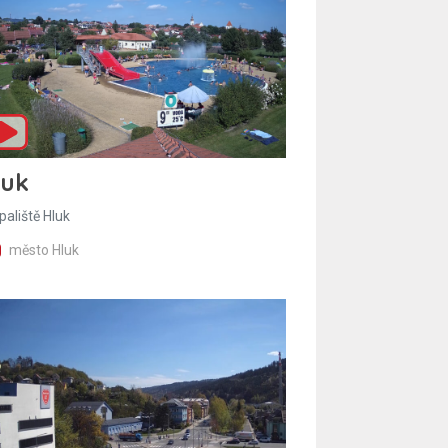
luk
paliště Hluk
město Hluk