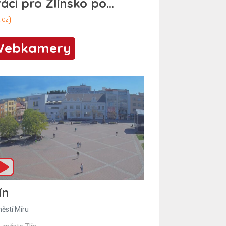
Webkamery
ín
ěstí Míru