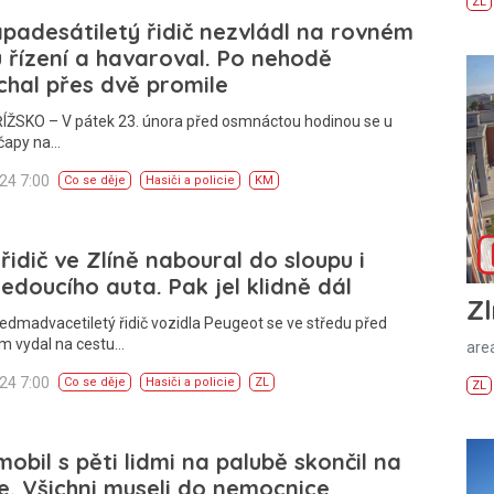
ZL
adesátiletý řidič nezvládl na rovném
 řízení a havaroval. Po nehodě
hal přes dvě promile
ŽSKO – V pátek 23. února před osmnáctou hodinou se u
čapy na…
024 7:00
Co se děje
Hasiči a policie
KM
 řidič ve Zlíně naboural do sloupu i
jedoucího auta. Pak jel klidně dál
Zl
edmadvacetiletý řidič vozidla Peugeot se ve středu před
m vydal na cestu…
areá
024 7:00
Co se děje
Hasiči a policie
ZL
ZL
obil s pěti lidmi na palubě skončil na
e. Všichni museli do nemocnice