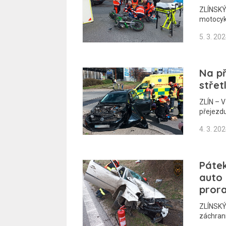
ZLÍNSKÝ 
motocykl
5. 3. 20
Na př
střet
ZLÍN – V
přejezd
4. 3. 20
Pátek
auto 
prora
ZLÍNSKÝ
záchran