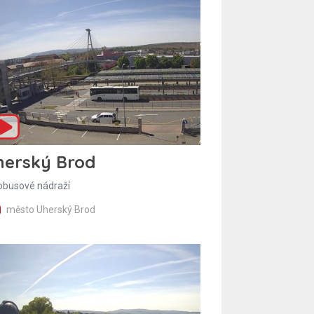
herský Brod
obusové nádraží
město Uherský Brod