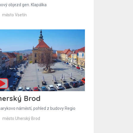
hový objezd gen. Klapálka
město Vsetín
herský Brod
arykovo náměstí, pohled z budovy Regio
město Uherský Brod