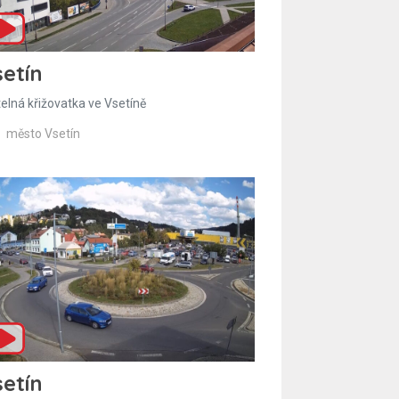
etín
telná křižovatka ve Vsetíně
město Vsetín
etín