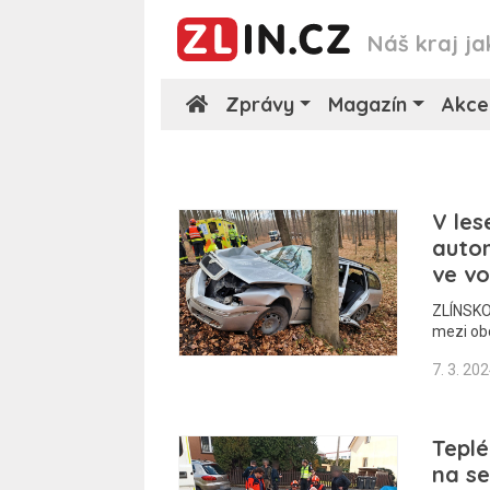
Náš kraj ja
Zprávy
Magazín
Akce
V les
autom
ve vo
ZLÍNSKO 
mezi ob
7. 3. 20
Teplé
na se