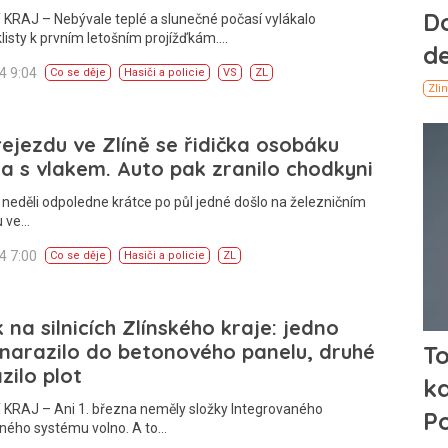
KRAJ – Nebývale teplé a slunečné počasí vylákalo
isty k prvním letošním projížďkám.…
24 9:04
Co se děje
Hasiči a policie
VS
ZL
ejezdu ve Zlíně se řidička osobáku
la s vlakem. Auto pak zranilo chodkyni
 neděli odpoledne krátce po půl jedné došlo na železničním
u ve…
24 7:00
Co se děje
Hasiči a policie
ZL
 na silnicích Zlínského kraje: jedno
narazilo do betonového panelu, druhé
zilo plot
 KRAJ – Ani 1. března neměly složky Integrovaného
ného systému volno. A to…