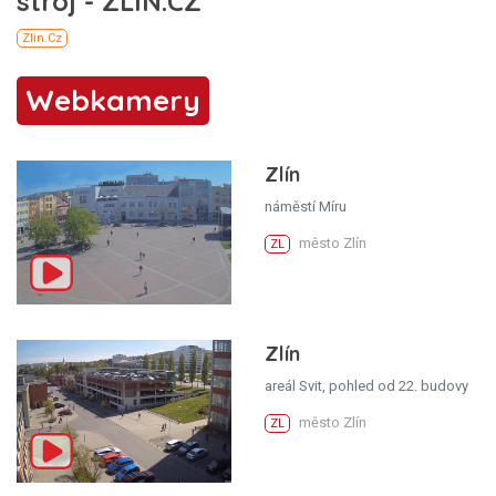
Webkamery
Zlín
náměstí Míru
město Zlín
ZL
Zlín
areál Svit, pohled od 22. budovy
město Zlín
ZL