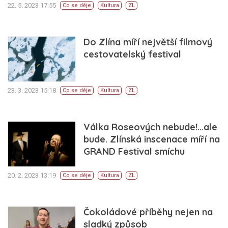
22. 5. 2023 17:55
Co se děje
Kultura
ZL
Do Zlína míří největší filmový
cestovatelský festival
23. 3. 2023 15:18
Co se děje
Kultura
ZL
Válka Roseových nebude!…ale
bude. Zlínská inscenace míří na
GRAND Festival smíchu
20. 2. 2023 13:19
Co se děje
Kultura
ZL
Čokoládové příběhy nejen na
sladký způsob