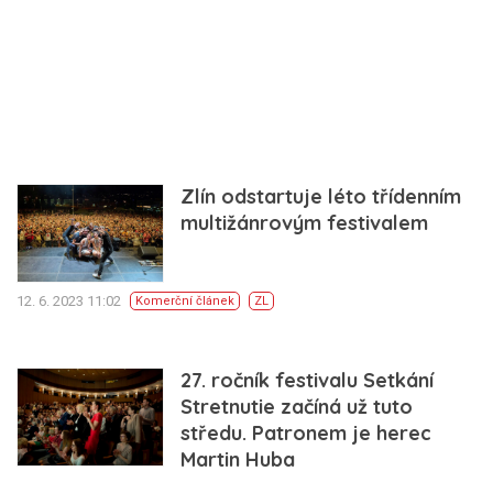
Zlín odstartuje léto třídenním
multižánrovým festivalem
12. 6. 2023 11:02
Komerční článek
ZL
27. ročník festivalu Setkání
Stretnutie začíná už tuto
středu. Patronem je herec
Martin Huba