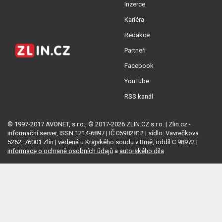
Inzerce
Kariéra
Redakce
Partneři
Facebook
YouTube
RSS kanál
© 1997-2017 AVONET, s.r.o., © 2017-2026 ZLIN.CZ s.r.o. | Zlin.cz -
informační server, ISSN 1214-6897 | IČ 05982812 | sídlo: Vavrečkova
5262, 76001 Zlín | vedená u Krajského soudu v Brně, oddíl C 98972 |
informace o ochraně osobních údajů
a
autorského díla