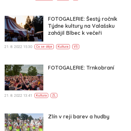
FOTOGALERIE: Šestý ročník
Týdne kultury na Valašsku
zahájil Blbec k večeři
21. 8. 2022 15:30
Co se děje
Kultura
VS
FOTOGALERIE: Trnkobraní
21. 8. 2022 13:41
Kultura
ZL
Zlín v reji barev a hudby