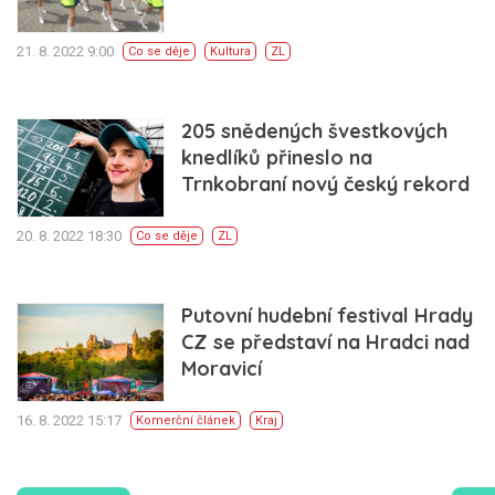
21. 8. 2022 9:00
Co se děje
Kultura
ZL
205 snědených švestkových
knedlíků přineslo na
Trnkobraní nový český rekord
20. 8. 2022 18:30
Co se děje
ZL
Putovní hudební festival Hrady
CZ se představí na Hradci nad
Moravicí
16. 8. 2022 15:17
Komerční článek
Kraj