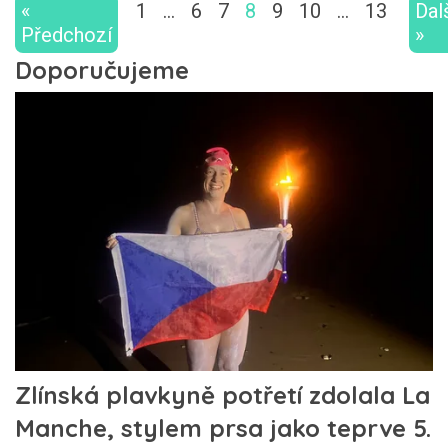
«
1
…
6
7
8
9
10
…
13
Dal
Předchozí
»