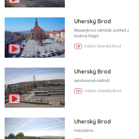
Uherský Brod
Masarykovo náměstí, pohled z
budovy Regio
město Uherský Brod
UB
Uherský Brod
autobusové nádraží
město Uherský Brod
UH
Uherský Brod
Hvězdárna