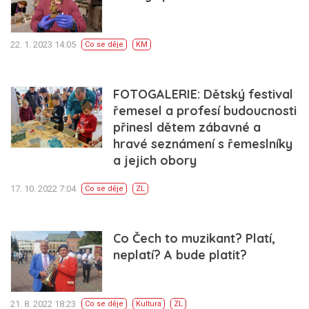
22. 1. 2023 14:05
Co se děje
KM
FOTOGALERIE: Dětský festival
řemesel a profesí budoucnosti
přinesl dětem zábavné a
hravé seznámení s řemeslníky
a jejich obory
17. 10. 2022 7:04
Co se děje
ZL
Co Čech to muzikant? Platí,
neplatí? A bude platit?
21. 8. 2022 18:23
Co se děje
Kultura
ZL