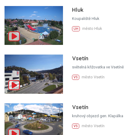
Hluk
Koupaliště Hluk
město Hluk
UH
Vsetín
světelná křižovatka ve Vsetíně
město Vsetín
VS
Vsetín
kruhový objezd gen. Klapálka
město Vsetín
VS