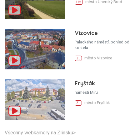
město Uherský Brod
UH
Vizovice
Palackého náměstí, pohled od
kostela
město Vizovice
ZL
Fryšták
náměstí Míru
město Fryšták
ZL
Všechny webkamery na Zlínsku>