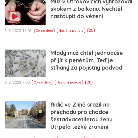
Muž v Otrokovicích vyhrožoval
skokem z balkonu. Nechtěl
nastoupit do vězení
3. 3. 2023 11:03
Co se děje
Hasiči a policie
ZL
Mladý muž chtěl jednoduše
přijít k penězům. Teď je
stíhaný za pojistný podvod
3. 3. 2023 7:00
Co se děje
Hasiči a policie
ZL
Řidič ve Zlíně srazil na
přechodu pro chodce
šestadvacetiletou ženu.
Utrpěla těžké zranění