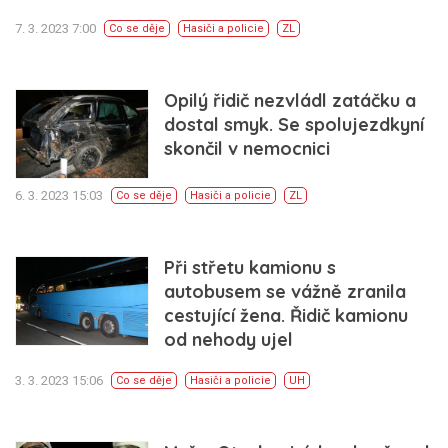
7. 3. 2023 7:00
Co se děje
Hasiči a policie
ZL
Opilý řidič nezvládl zatáčku a
dostal smyk. Se spolujezdkyní
skončil v nemocnici
6. 3. 2023 15:03
Co se děje
Hasiči a policie
ZL
Při střetu kamionu s
autobusem se vážně zranila
cestující žena. Řidič kamionu
od nehody ujel
3. 3. 2023 15:06
Co se děje
Hasiči a policie
UH