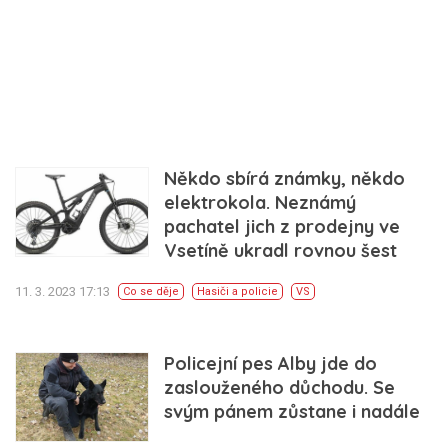
Někdo sbírá známky, někdo
elektrokola. Neznámý
pachatel jich z prodejny ve
Vsetíně ukradl rovnou šest
11. 3. 2023 17:13
Co se děje
Hasiči a policie
VS
Policejní pes Alby jde do
zaslouženého důchodu. Se
svým pánem zůstane i nadále