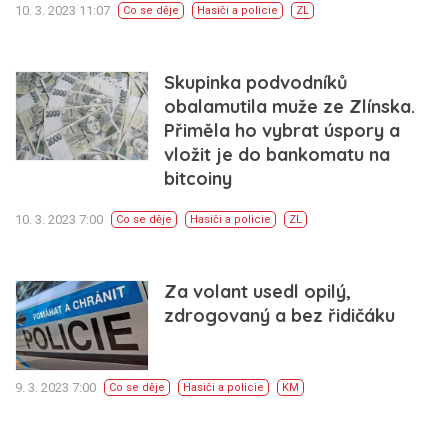
10. 3. 2023 11:07
Co se děje
Hasiči a policie
ZL
Skupinka podvodníků
obalamutila muže ze Zlínska.
Přiměla ho vybrat úspory a
vložit je do bankomatu na
bitcoiny
10. 3. 2023 7:00
Co se děje
Hasiči a policie
ZL
Za volant usedl opilý,
zdrogovaný a bez řidičáku
9. 3. 2023 7:00
Co se děje
Hasiči a policie
KM