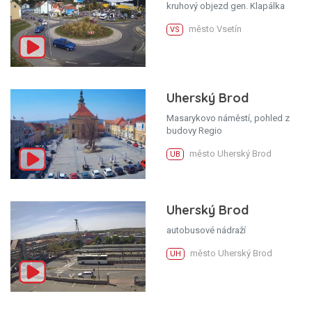
kruhový objezd gen. Klapálka
město Vsetín
VS
Uherský Brod
Masarykovo náměstí, pohled z
budovy Regio
město Uherský Brod
UB
Uherský Brod
autobusové nádraží
město Uherský Brod
UH