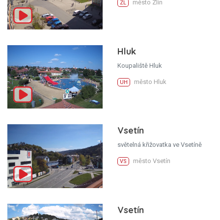
město Zlín
ZL
Hluk
Koupaliště Hluk
město Hluk
UH
Vsetín
světelná křižovatka ve Vsetíně
město Vsetín
VS
Vsetín