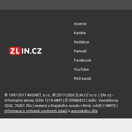
Inzerce
Kariéra
Redakce
Partneři
Facebook
YouTube
RSS kanál
© 1997-2017 AVONET, s.r.o., © 2017-2026 ZLIN.CZ s.r.o. | Zlin.cz -
informační server, ISSN 1214-6897 | IČ 05982812 | sídlo: Vavrečkova
5262, 76001 Zlín | vedená u Krajského soudu v Brně, oddíl C 98972 |
informace o ochraně osobních údajů
a
autorského díla