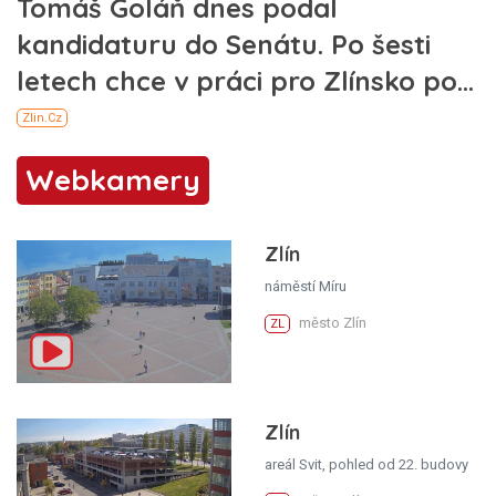
Webkamery
Zlín
náměstí Míru
město Zlín
ZL
Zlín
areál Svit, pohled od 22. budovy