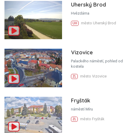
Uherský Brod
Hvězdárna
město Uherský Brod
UH
Vizovice
Palackého náměstí, pohled od
kostela
město Vizovice
ZL
Fryšták
náměstí Míru
město Fryšták
ZL