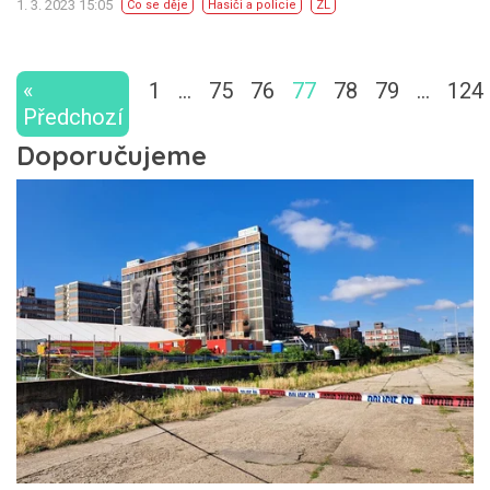
1. 3. 2023 15:05
Co se děje
Hasiči a policie
ZL
«
1
…
75
76
77
78
79
…
124
Předchozí