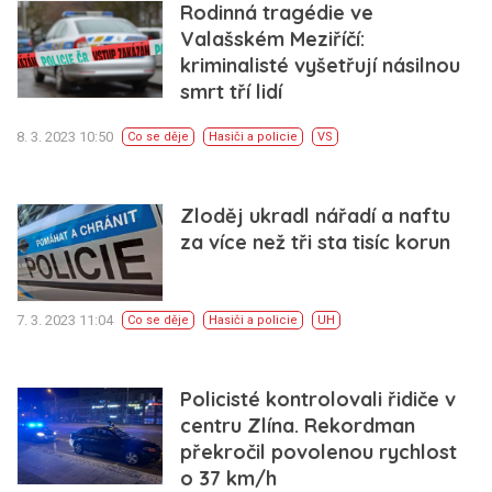
Rodinná tragédie ve
Valašském Meziříčí:
kriminalisté vyšetřují násilnou
smrt tří lidí
8. 3. 2023 10:50
Co se děje
Hasiči a policie
VS
Zloděj ukradl nářadí a naftu
za více než tři sta tisíc korun
7. 3. 2023 11:04
Co se děje
Hasiči a policie
UH
Policisté kontrolovali řidiče v
centru Zlína. Rekordman
překročil povolenou rychlost
o 37 km/h