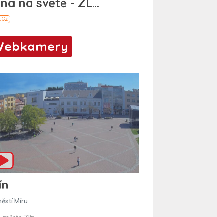
Webkamery
ín
ěstí Míru