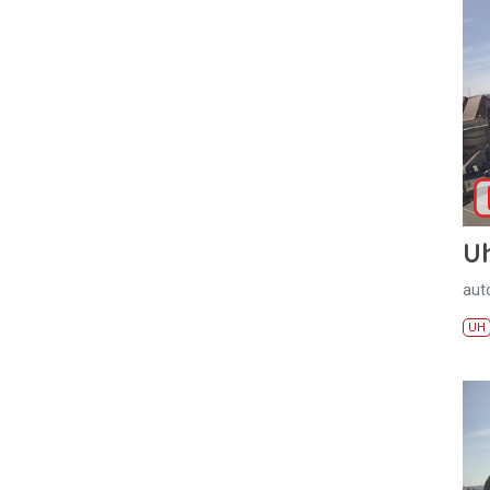
U
aut
UH