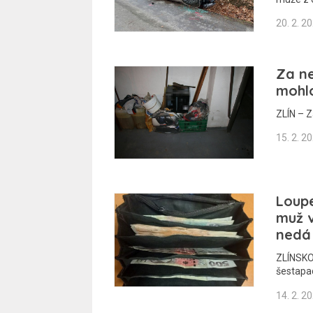
20. 2. 2
Za ne
mohlo
ZLÍN – Z
15. 2. 2
Loupe
muž v
nedá
ZLÍNSKO 
šestapad
14. 2. 2