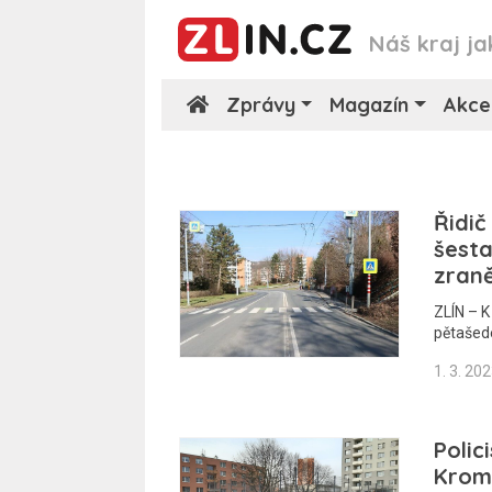
Náš kraj ja
Zprávy
Magazín
Akce
Řidič
šesta
zraně
ZLÍN – K
pětašed
1. 3. 20
Polic
Kromě