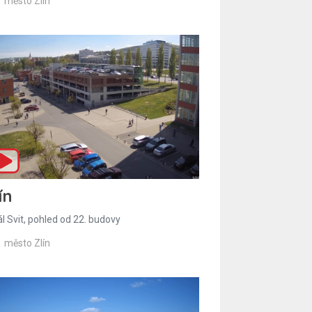
město Zlín
ín
l Svit, pohled od 22. budovy
město Zlín