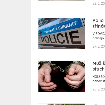
28. 2. 2
Polic
třiná
VIZOVIC
policejní
27. 2. 2
Muž š
sítíc
HOLEŠOVS
nenávist
26. 2. 2