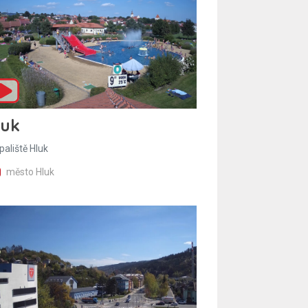
luk
paliště Hluk
město Hluk