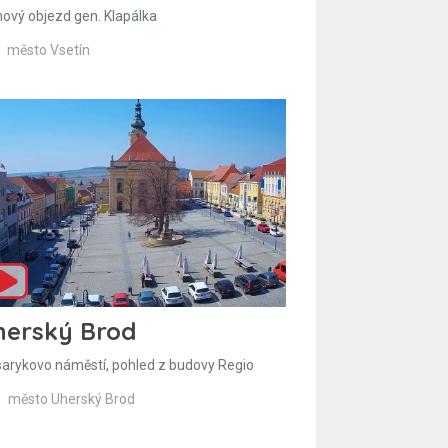
hový objezd gen. Klapálka
město Vsetín
herský Brod
arykovo náměstí, pohled z budovy Regio
město Uherský Brod