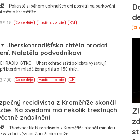
 – Policisté si během uplynulých dní posvítili na parkování
í města Kroměříže.…
23 9:15
Co se děje
Hasiči a policie
KM
z Uherskohradišťska chtěla prodat
ení. Naletěla podvodníkovi
HRADIŠŤSTKO – Uherskohradišťští policisté vyšetřují
při kterém mladá žena přišla o 150 tisíc…
23 7:00
Co se děje
Hasiči a policie
UH
pečný recidivista z Kroměříže skončil
zbě. Na svědomí má několik trestných
včetně znásilnění
 – Třiadvacetiletý recidivista z Kroměříže skončil minulou
ve vazební věznici. Zadržením muže…