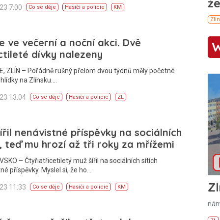
023 7:00
Co se děje
Hasiči a policie
KM
ie ve večerní a noční akci. Dvě
ctileté dívky nalezeny
E, ZLÍN – Pořádně rušný přelom dvou týdnů měly početné
 hlídky na Zlínsku.…
023 13:04
Co se děje
Hasiči a policie
ZL
ířil nenávistné příspěvky na sociálních
h, teď mu hrozí až tři roky za mřížemi
KO – Čtyřiatřicetiletý muž šířil na sociálních sítích
né příspěvky. Myslel si, že ho…
Zl
023 11:33
Co se děje
Hasiči a policie
KM
nám