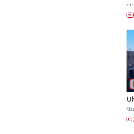
kru
VS
U
Mas
UB