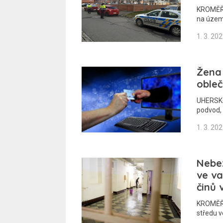
KROMĚŘÍŽ
na územ
1. 3. 20
Žena 
obleč
UHERSKO
podvod, 
1. 3. 20
Nebez
ve va
činů 
KROMĚŘÍŽ
středu 