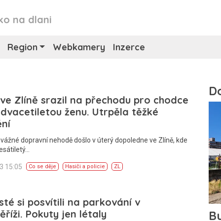
ko na dlani
Region
Webkamery
Inzerce
 ve Zlíně srazil na přechodu pro chodce
dvacetiletou ženu. Utrpěla těžké
ní
 vážné dopravní nehodě došlo v úterý dopoledne ve Zlíně, kde
esátiletý…
23 15:05
Co se děje
Hasiči a policie
ZL
isté si posvítili na parkování v
říži. Pokuty jen létaly