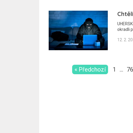
Chtěl
UHERSKO
okradli 
12. 2. 2
« Předchozí
1
…
7