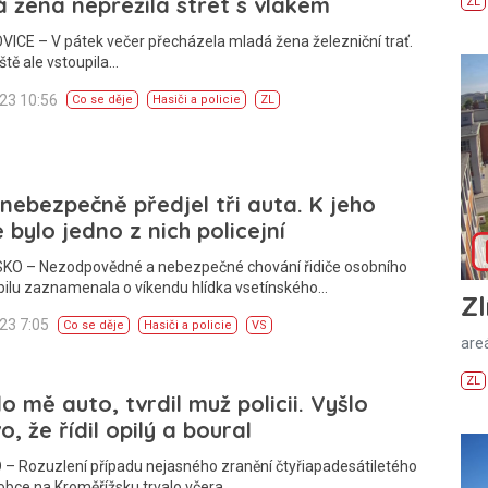
 žena nepřežila střet s vlakem
ZL
ICE – V pátek večer přecházela mladá žena železniční trať.
iště ale vstoupila…
023 10:56
Co se děje
Hasiči a policie
ZL
 nebezpečně předjel tři auta. K jeho
 bylo jedno z nich policejní
KO – Nezodpovědné a nebezpečné chování řidiče osobního
ilu zaznamenala o víkendu hlídka vsetínského…
Zl
023 7:05
Co se děje
Hasiči a policie
VS
areá
ZL
lo mě auto, tvrdil muž policii. Vyšlo
o, že řídil opilý a boural
– Rozuzlení případu nejasného zranění čtyřiapadesátiletého
obce na Kroměřížsku trvalo včera…