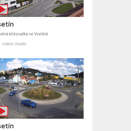
etín
telná křižovatka ve Vsetíně
město Vsetín
etín