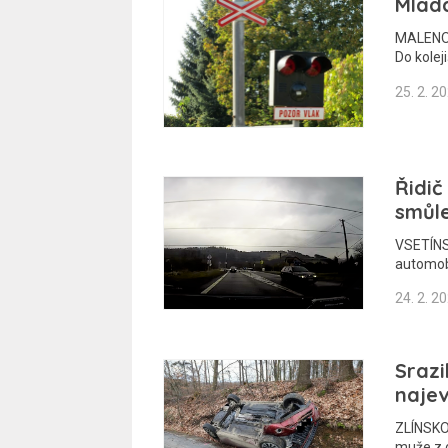
Mladá
MALENOV
Do kolej
25. 2. 2
Řidič
smůle
VSETÍNS
automob
24. 2. 2
Srazi
najev
ZLÍNSKO 
muže z 