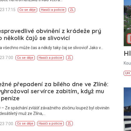
023 17:15
Co se děje
Hasiči a policie
ZL
spravedlivé obvinění z krádeže prý
 několik čajů se slivovicí
a všechno může čas a někdy taky čaj se slivovicí! Jako v…
H
023 7:00
Co se děje
Hasiči a policie
ZL
Kou
UH
žné přepadení za bílého dne ve Zlíně:
yhrožoval servírce zabitím, když mu
 peníze
– Ze spáchání zvlášť závažného zločinu loupež byl obviněn
esátiletý muž ze Zlína,…
023 7:00
Co se děje
Hasiči a policie
ZL