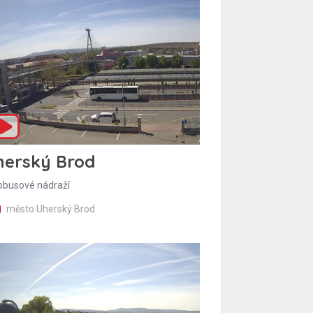
herský Brod
obusové nádraží
město Uherský Brod