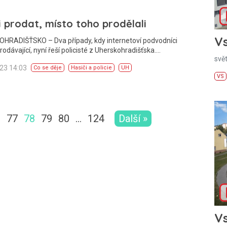
i prodat, místo toho prodělali
Vs
HRADIŠŤSKO – Dva případy, kdy internetoví podvodníci
prodávající, nyní řeší policisté z Uherskohradišťska.…
svě
023 14:03
Co se děje
Hasiči a policie
UH
VS
6
77
78
79
80
…
124
Další »
Vs