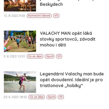
Beskydech
12. 8. 2022 9:03
Komerční článek
VS
VALACHY MAN opět láká
stovky sportovců, závodit
mohou i děti
3. 8. 2022 13:01
Co se děje
Sport
VS
Legendární Valachy man bude
opět dvoudenní. Ideální je pro
triatlonové „hobíky“
29. 6. 2022 18:52
Co se děje
Sport
VS