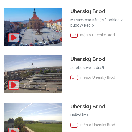
Uherský Brod
Masarykovo náměstí, pohled z
budovy Regio
město Uherský Brod
UB
Uherský Brod
autobusové nádraží
město Uherský Brod
UH
Uherský Brod
Hvězdárna
město Uherský Brod
UH