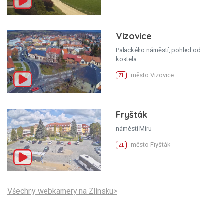
Vizovice
Palackého náměstí, pohled od
kostela
město Vizovice
ZL
Fryšták
náměstí Míru
město Fryšták
ZL
Všechny webkamery na Zlínsku>