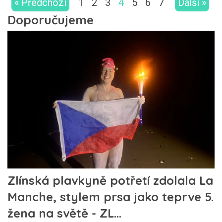
« Předchozí
1
2
3
4
5
6
7
Další »