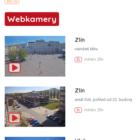
Webkamery
Zlín
náměstí Míru
město Zlín
ZL
Zlín
areál Svit, pohled od 22. budovy
město Zlín
ZL