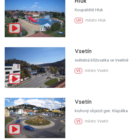
Hluk
Koupaliště Hluk
město Hluk
UH
Vsetín
světelná křižovatka ve Vsetíně
město Vsetín
VS
Vsetín
kruhový objezd gen. Klapálka
město Vsetín
VS