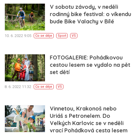
V sobotu závody, v neděli
rodinný bike festival: o víkendu
bude Bike Valachy v Bílé
10. 6. 2022 9:05
Co se děje
Sport
VS
FOTOGALERIE: Pohádkovou
cestou lesem se vydalo na pět
set dětí
8. 6. 2022 11:32
Co se děje
VS
Vinnetou, Krakonoš nebo
Uriáš s Petronelem. Do
Velkých Karlovic se v neděli
vrací Pohádková cesta lesem