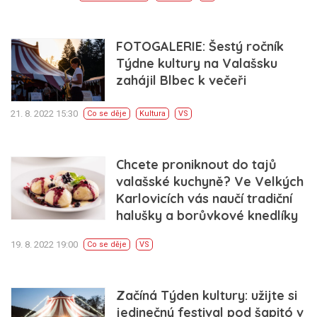
FOTOGALERIE: Šestý ročník
Týdne kultury na Valašsku
zahájil Blbec k večeři
21. 8. 2022 15:30
Co se děje
Kultura
VS
Chcete proniknout do tajů
valašské kuchyně? Ve Velkých
Karlovicích vás naučí tradiční
halušky a borůvkové knedlíky
19. 8. 2022 19:00
Co se děje
VS
Začíná Týden kultury: užijte si
jedinečný festival pod šapitó v