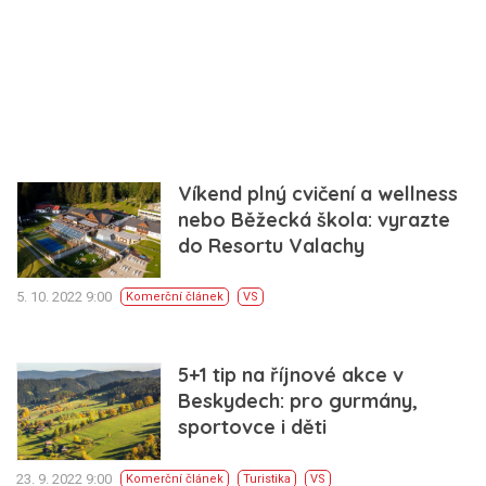
Víkend plný cvičení a wellness
nebo Běžecká škola: vyrazte
do Resortu Valachy
5. 10. 2022 9:00
Komerční článek
VS
5+1 tip na říjnové akce v
Beskydech: pro gurmány,
sportovce i děti
23. 9. 2022 9:00
Komerční článek
Turistika
VS