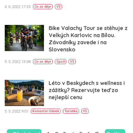
4. 6. 2022 17:35
Co se děje
VS
Bike Valachy Tour se stěhuje z
Velkých Karlovic na Bílou.
Závodníky zavede i na
Slovensko
9. 5. 2022 13:08
Co se děje
Sport
VS
Léto v Beskydech s wellness i
zážitky? Rezervujte teď za
nejlepší cenu
5. 5. 2022 9:01
Komerční článek
Turistika
VS