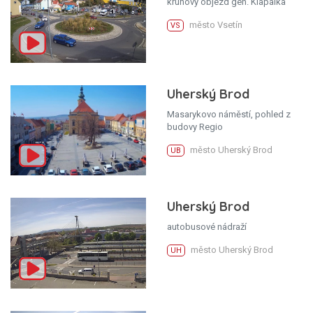
kruhový objezd gen. Klapálka
město Vsetín
VS
Uherský Brod
Masarykovo náměstí, pohled z
budovy Regio
město Uherský Brod
UB
Uherský Brod
autobusové nádraží
město Uherský Brod
UH