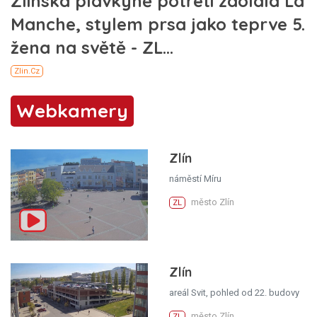
Webkamery
Zlín
náměstí Míru
město Zlín
ZL
Zlín
areál Svit, pohled od 22. budovy
město Zlín
ZL