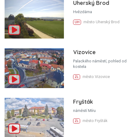
Uherský Brod
Hvězdárna
město Uherský Brod
UH
Vizovice
Palackého náměstí, pohled od
kostela
město Vizovice
ZL
Fryšták
náměstí Míru
město Fryšták
ZL