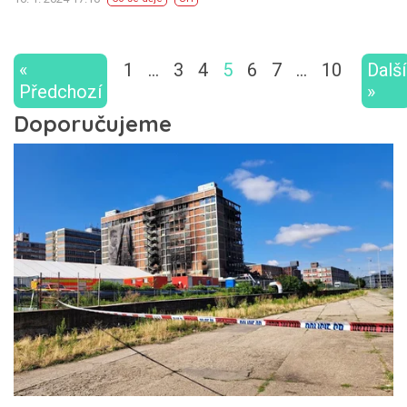
«
1
…
3
4
5
6
7
…
10
Další
Předchozí
»