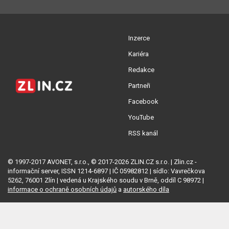
Inzerce
Kariéra
Redakce
Partneři
Facebook
YouTube
RSS kanál
© 1997-2017 AVONET, s.r.o., © 2017-2026 ZLIN.CZ s.r.o. | Zlin.cz -
informační server, ISSN 1214-6897 | IČ 05982812 | sídlo: Vavrečkova
5262, 76001 Zlín | vedená u Krajského soudu v Brně, oddíl C 98972 |
informace o ochraně osobních údajů
a
autorského díla