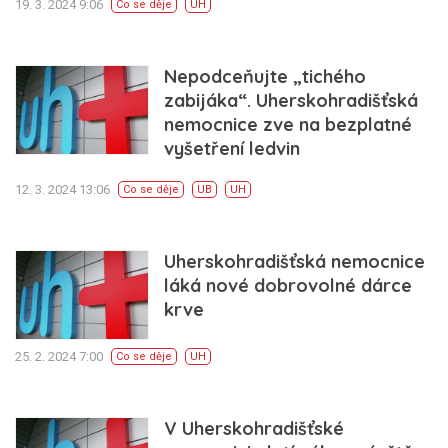
19. 3. 2024 9:06
Co se děje
UH
Nepodceňujte „tichého
zabijáka“. Uherskohradišťská
nemocnice zve na bezplatné
vyšetření ledvin
12. 3. 2024 13:06
Co se děje
UB
UH
Uherskohradišťská nemocnice
láká nové dobrovolné dárce
krve
25. 2. 2024 7:00
Co se děje
UH
V Uherskohradišťské