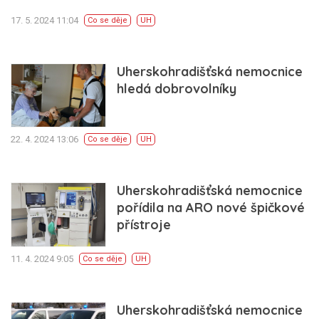
17. 5. 2024 11:04
Co se děje
UH
Uherskohradišťská nemocnice
hledá dobrovolníky
22. 4. 2024 13:06
Co se děje
UH
Uherskohradišťská nemocnice
pořídila na ARO nové špičkové
přístroje
11. 4. 2024 9:05
Co se děje
UH
Uherskohradišťská nemocnice