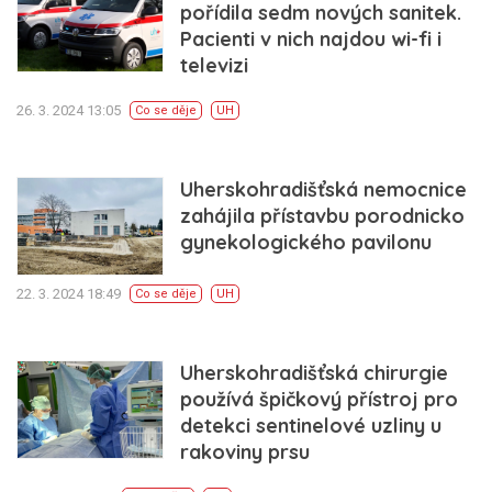
pořídila sedm nových sanitek.
Pacienti v nich najdou wi-fi i
televizi
26. 3. 2024 13:05
Co se děje
UH
Uherskohradišťská nemocnice
zahájila přístavbu porodnicko
gynekologického pavilonu
22. 3. 2024 18:49
Co se děje
UH
Uherskohradišťská chirurgie
používá špičkový přístroj pro
detekci sentinelové uzliny u
rakoviny prsu