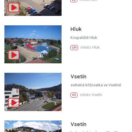
Hluk
Koupaliště Hluk
město Hluk
UH
Vsetín
světelná křižovatka ve Vsetíně
město Vsetín
VS
Vsetín