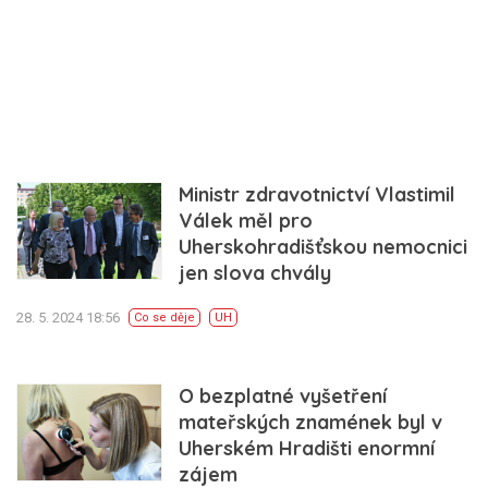
Ministr zdravotnictví Vlastimil
Válek měl pro
Uherskohradišťskou nemocnici
jen slova chvály
28. 5. 2024 18:56
Co se děje
UH
O bezplatné vyšetření
mateřských znamének byl v
Uherském Hradišti enormní
zájem