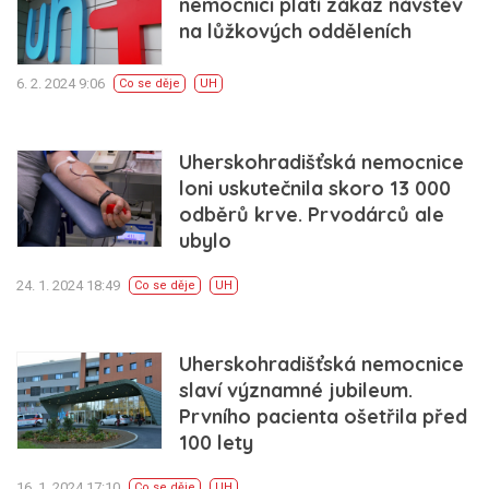
nemocnici platí zákaz návštěv
na lůžkových odděleních
6. 2. 2024 9:06
Co se děje
UH
Uherskohradišťská nemocnice
loni uskutečnila skoro 13 000
odběrů krve. Prvodárců ale
ubylo
24. 1. 2024 18:49
Co se děje
UH
Uherskohradišťská nemocnice
slaví významné jubileum.
Prvního pacienta ošetřila před
100 lety
16. 1. 2024 17:10
Co se děje
UH