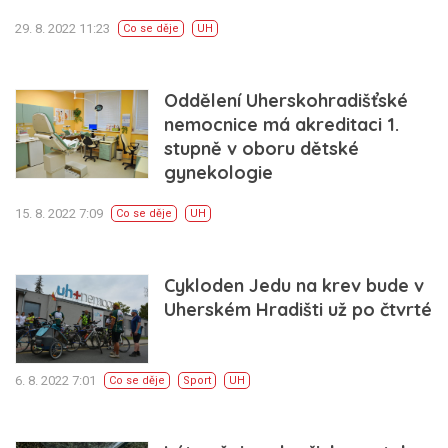
29. 8. 2022 11:23
Co se děje
UH
Oddělení Uherskohradišťské
nemocnice má akreditaci 1.
stupně v oboru dětské
gynekologie
15. 8. 2022 7:09
Co se děje
UH
Cykloden Jedu na krev bude v
Uherském Hradišti už po čtvrté
6. 8. 2022 7:01
Co se děje
Sport
UH