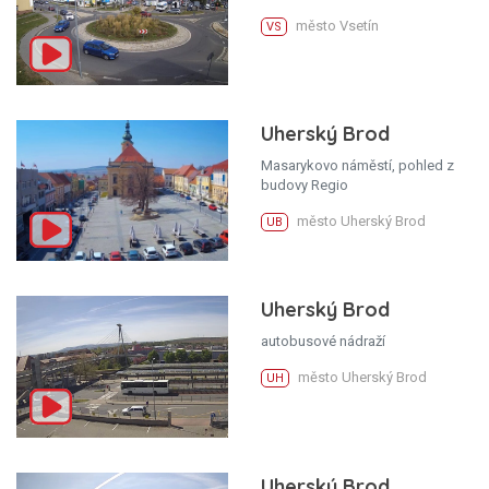
město Vsetín
VS
Uherský Brod
Masarykovo náměstí, pohled z
budovy Regio
město Uherský Brod
UB
Uherský Brod
autobusové nádraží
město Uherský Brod
UH
Uherský Brod