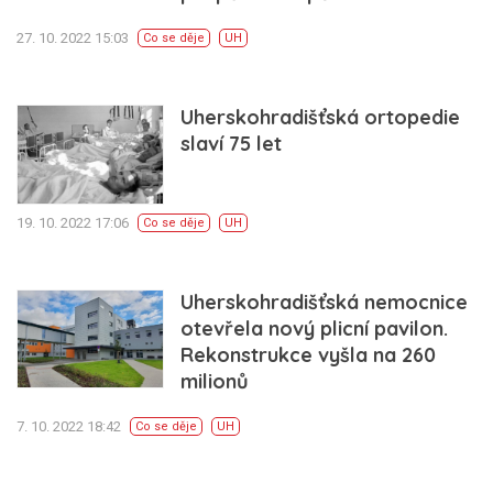
27. 10. 2022 15:03
Co se děje
UH
Uherskohradišťská ortopedie
slaví 75 let
19. 10. 2022 17:06
Co se děje
UH
Uherskohradišťská nemocnice
otevřela nový plicní pavilon.
Rekonstrukce vyšla na 260
milionů
7. 10. 2022 18:42
Co se děje
UH