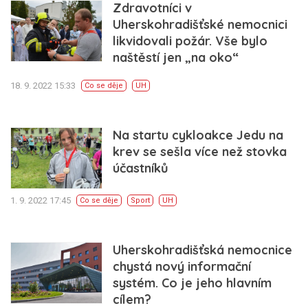
Zdravotníci v
Uherskohradišťské nemocnici
likvidovali požár. Vše bylo
naštěstí jen „na oko“
18. 9. 2022 15:33
Co se děje
UH
Na startu cykloakce Jedu na
krev se sešla více než stovka
účastníků
1. 9. 2022 17:45
Co se děje
Sport
UH
Uherskohradišťská nemocnice
chystá nový informační
systém. Co je jeho hlavním
cílem?