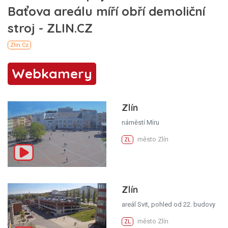
Webkamery
Zlín
náměstí Míru
město Zlín
ZL
Zlín
areál Svit, pohled od 22. budovy
město Zlín
ZL