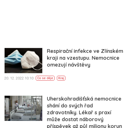
Respirační infekce ve Zlínském
kraji na vzestupu. Nemocnice
omezují návštěvy
20. 12. 2022 10:10
Co se děje
Kraj
Uherskohradišťská nemocnice
shání do svých řad
zdravotníky. Lékař s praxí
může dostat náborový
příspěvek až půl milionu korun