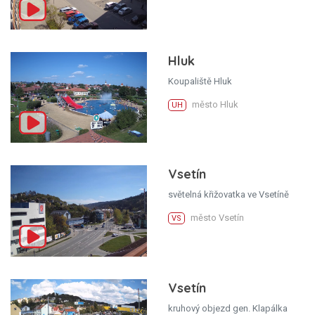
Hluk
Koupaliště Hluk
město Hluk
UH
Vsetín
světelná křižovatka ve Vsetíně
město Vsetín
VS
Vsetín
kruhový objezd gen. Klapálka