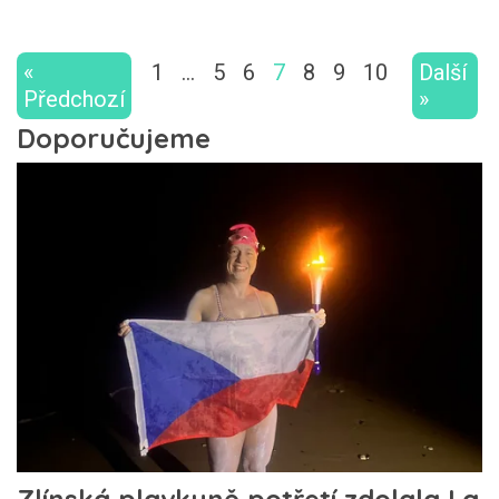
«
1
…
5
6
7
8
9
10
Další
Předchozí
»