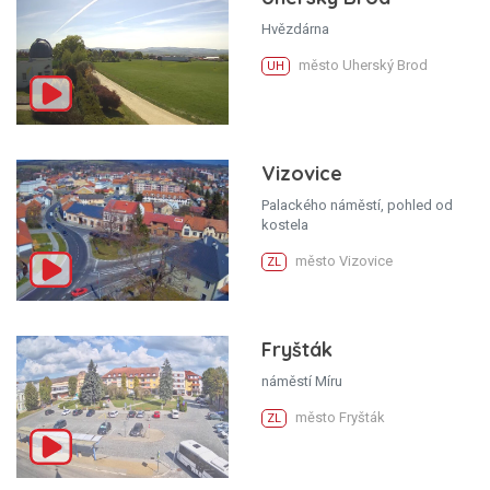
Hvězdárna
město Uherský Brod
UH
Vizovice
Palackého náměstí, pohled od
kostela
město Vizovice
ZL
Fryšták
náměstí Míru
město Fryšták
ZL