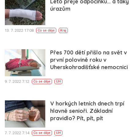
Léto přeje odpočinku… a taky
úrazům
13. 7. 2022 17:08
Co se děje
Kraj
Přes 700 dětí přišlo na svět v
první polovině roku v
Uherskohradišťské nemocnici
9. 7. 2022 7:12
Co se děje
UH
V horkých letních dnech trpí
hlavně senioři. Základní
pravidlo? Pít, pít, pít
7. 7. 2022 7:14
Co se děje
UH