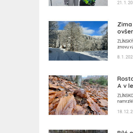
21. 1. 2
Zima 
ovše
ZLÍNSKÝ
znovu v
8. 1. 20
Rosto
A v l
ZLÍNSKO 
namrzlé
18. 12. 
Bílé 