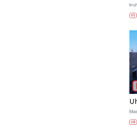
kru
VS
U
Mas
UB