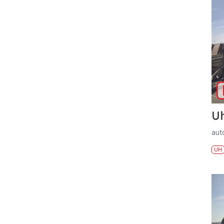
U
aut
UH