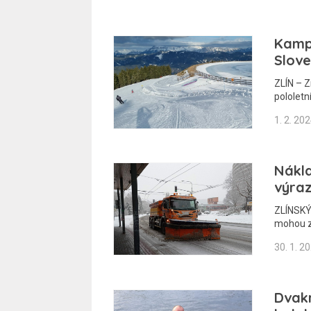
Kampa
Slove
ZLÍN – Z
pololetn
1. 2. 20
Nákla
výraz
ZLÍNSKÝ
mohou z
30. 1. 2
Dvakr