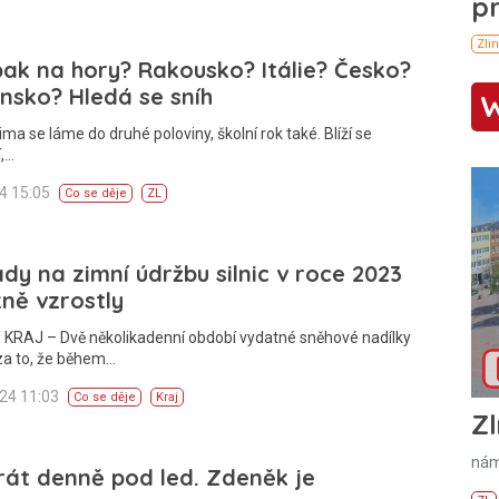
k na hory? Rakousko? Itálie? Česko?
nsko? Hledá se sníh
ima se láme do druhé poloviny, školní rok také. Blíží se
í,…
24 15:05
Co se děje
ZL
dy na zimní údržbu silnic v roce 2023
ně vzrostly
 KRAJ – Dvě několikadenní období vydatné sněhové nadílky
a to, že během…
024 11:03
Co se děje
Kraj
Zl
nám
át denně pod led. Zdeněk je