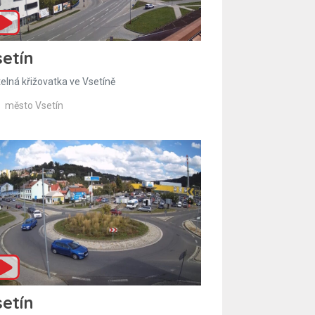
etín
telná křižovatka ve Vsetíně
město Vsetín
etín