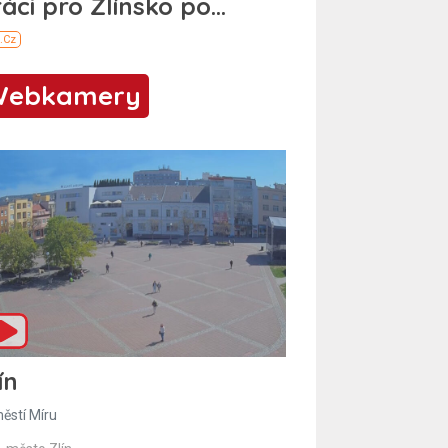
Webkamery
ín
ěstí Míru