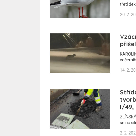
třetí de
20. 2. 2
Vzácn
přiše
KAROLIN
večerníh
14. 2. 2
Stříd
tvorb
I/49,
ZLÍNSKÝ 
se na si
2. 2. 20