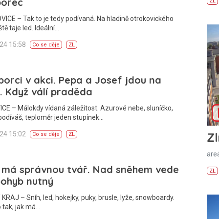
borec
ZL
CE – Tak to je tedy podívaná. Na hladině otrokovického
tě taje led. Ideální…
024 15:58
Co se děje
ZL
orci v akci. Pepa a Josef jdou na
. Když válí praděda
E – Málokdy vídaná záležitost. Azurové nebe, sluníčko,
odíváš, teploměr jeden stupínek…
024 15:02
Zl
Co se děje
ZL
areá
 má správnou tvář. Nad sněhem vede
ZL
pohyb nutný
KRAJ – Sníh, led, hokejky, puky, brusle, lyže, snowboardy.
 tak, jak má…