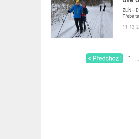
ZLÍN – D
Třeba t
11. 12. 
« Předchozí
1
…