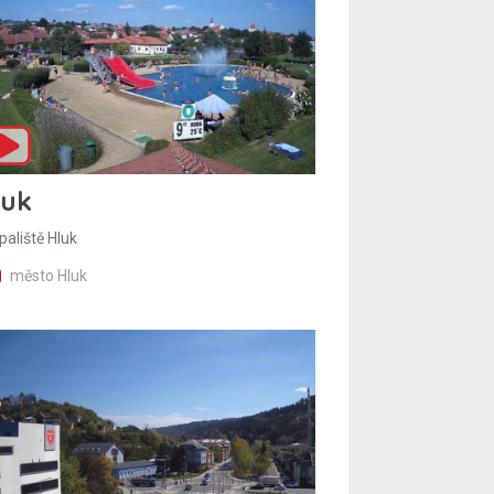
luk
paliště Hluk
město Hluk