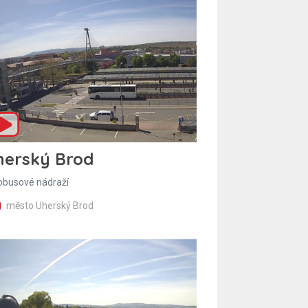
herský Brod
obusové nádraží
město Uherský Brod