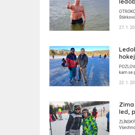
ledo
OTROKOVI
Štěrkoviš
27. 1. 2
Ledob
hokej
POZLOVIC
kam se p
22. 1. 2
Zima
led, 
ZLÍNSKÝ 
Všechno