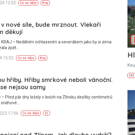
024 12:02
Co se děje
Kraj
v nové síle, bude mrznout. Vlekaři
m děkují
 KRAJ – Nedělním ochlazením a severákem jako by si zima
zala zpět…
H
24 15:02
Co se děje
Kraj
Kou
UH
u hřiby. Hřiby smrkové neboli vánoční.
ese nejsou samy
– Před pár dny ležely v lesích na Zlínsku desítky centimetrů
 sněhové…
2023 17:06
Co se děje
ZL
opojení nad Zlínem. Jak dlouho vydrží?