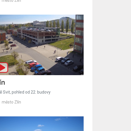
město Zlín
ín
l Svit, pohled od 22. budovy
město Zlín