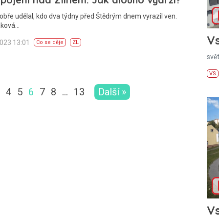
obře udělal, kdo dva týdny před Štědrým dnem vyrazil ven.
aková…
Vs
2023 13:01
Co se děje
ZL
svě
VS
4
5
6
7
8
…
13
Další »
Vs