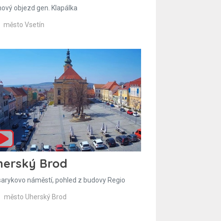
hový objezd gen. Klapálka
město Vsetín
herský Brod
arykovo náměstí, pohled z budovy Regio
město Uherský Brod