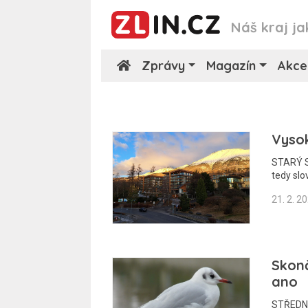
Náš kraj ja
Zprávy
Magazín
Akce
Vyso
STARÝ S
tedy sl
21. 2. 2
Skonč
ano
STŘEDNÍ