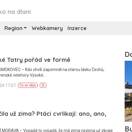
ko na dlani
Region
Webkamery
Inzerce
ké Tatry pořád ve formě
MOKOVEC – Kdo chvíli zapomněl na starou lásku Čechů,
ovenské velehory Vysoké…
024 17:07
Co se děje
ZL
ila už zima? Ptáci cvrlikají: ano, ano,
 MORAVA – Vypadá to vypadá, že má zima nezima už zkraje