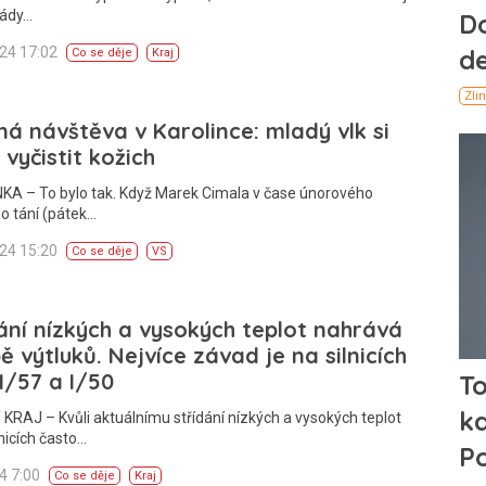
kády…
024 17:02
Co se děje
Kraj
á návštěva v Karolince: mladý vlk si
l vyčistit kožich
KA – To bylo tak. Když Marek Cimala v čase únorového
o tání (pátek…
024 15:20
Co se děje
VS
ání nízkých a vysokých teplot nahrává
ě výtluků. Nejvíce závad je na silnicích
 I/57 a I/50
KRAJ – Kvůli aktuálnímu střídání nízkých a vysokých teplot
lnicích často…
24 7:00
Co se děje
Kraj