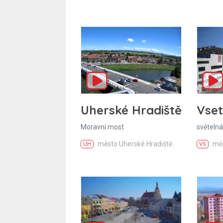
Uherské Hradiště
Vset
Moravní most
světelná
město Uherské Hradiště
měs
UH
VS