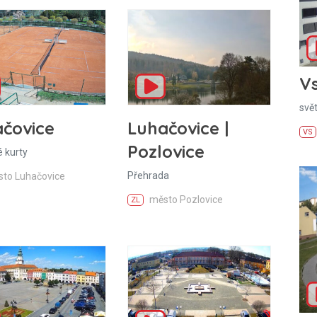
Vs
svě
čovice
Luhačovice |
VS
Pozlovice
 kurty
Přehrada
to Luhačovice
město Pozlovice
ZL