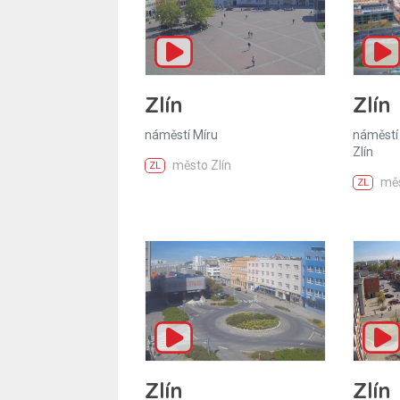
Zlín
Zlín
náměstí Míru
náměstí 
Zlín
město Zlín
ZL
měs
ZL
Zlín
Zlín