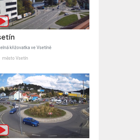
etín
telná křižovatka ve Vsetíně
město Vsetín