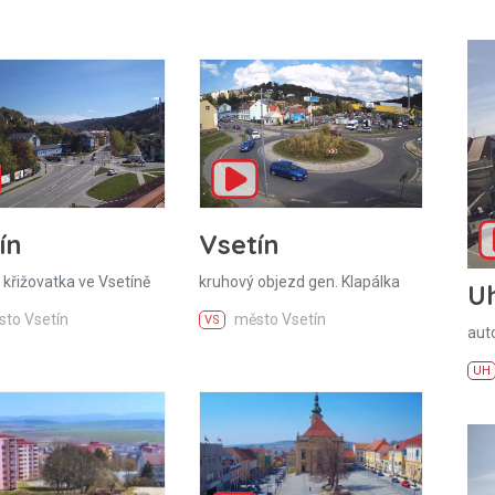
ín
Vsetín
 křižovatka ve Vsetíně
kruhový objezd gen. Klapálka
U
to Vsetín
město Vsetín
VS
aut
UH