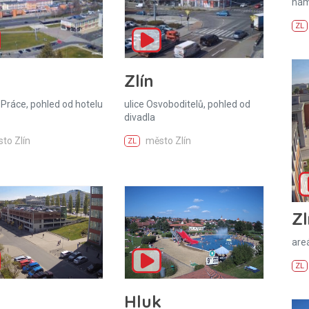
nám
ZL
Zlín
Práce, pohled od hotelu
ulice Osvoboditelů, pohled od
divadla
to Zlín
město Zlín
ZL
Zl
areá
ZL
Hluk