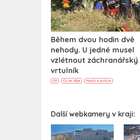
Během dvou hodin dvě
nehody. U jedné musel
vzlétnout záchranářský
vrtulník
UH
Co se děje
Hasiči a policie
Další webkamery v kraji: