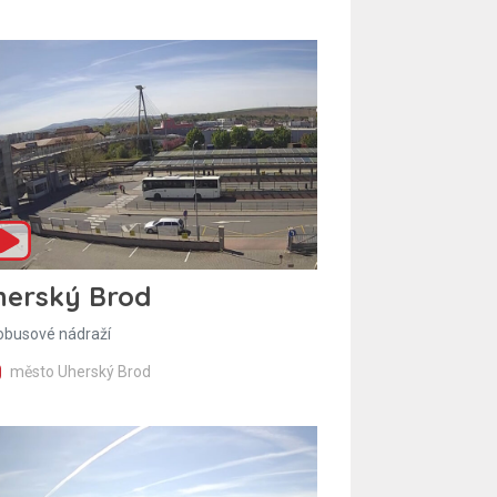
herský Brod
obusové nádraží
město Uherský Brod