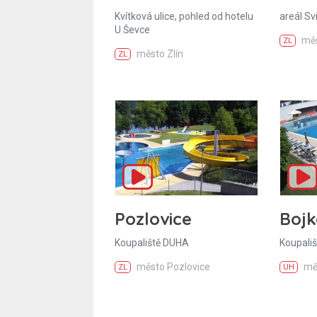
Kvítková ulice, pohled od hotelu
areál Sv
U Ševce
měs
ZL
město Zlín
ZL
Pozlovice
Bojk
Koupaliště DUHA
Koupališ
město Pozlovice
mě
ZL
UH