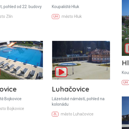
it, pohled od 22. budovy
Koupaliště Hluk
to Zlín
město Hluk
UH
H
Kou
UH
ovice
Luhačovice
tě Bojkovice
Lázeňské náměstí, pohled na
kolonádu
sto Bojkovice
město Luhačovice
ZL