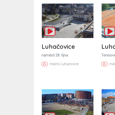
Luhačovice
Luha
náměstí 28. října
Tenisové
město Luhačovice
měs
ZL
ZL