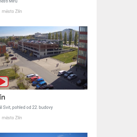
ěstí Míru
město Zlín
ín
l Svit, pohled od 22. budovy
město Zlín