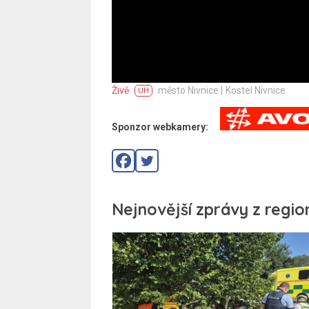
Živě
město Nivnice |
Kostel Nivnice
UH
Sponzor webkamery:
Nejnovější zprávy z regio