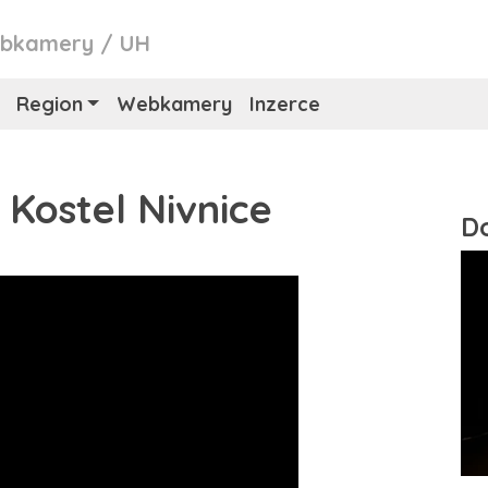
bkamery
/
UH
Region
Webkamery
Inzerce
Kostel Nivnice