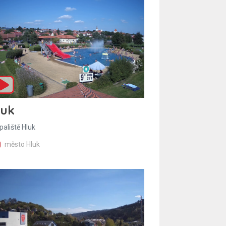
luk
paliště Hluk
město Hluk