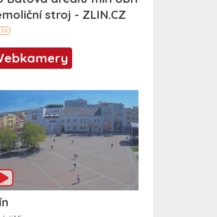
Webkamery
ín