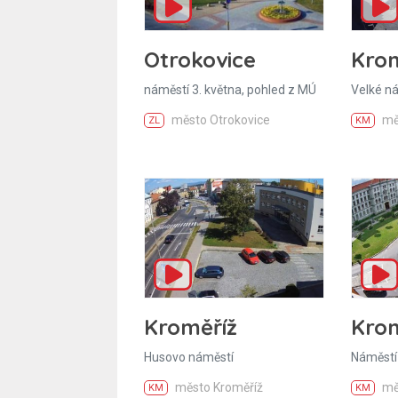
Krom
Otrokovice
Velké n
náměstí 3. května, pohled z MÚ
mě
město Otrokovice
KM
ZL
Kroměříž
Krom
Husovo náměstí
Náměstí
město Kroměříž
mě
KM
KM