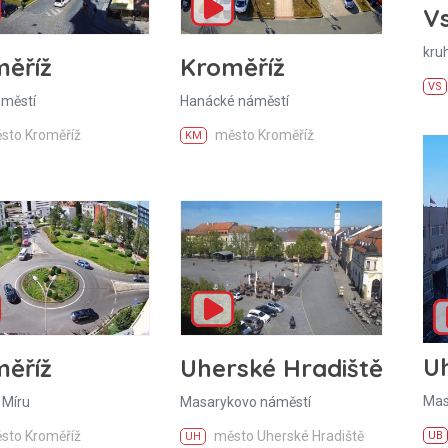
Vs
kru
ěříž
Kroměříž
VS
áměstí
Hanácké náměstí
sto Kroměříž
město Kroměříž
KM
U
ěříž
Uherské Hradiště
Mas
 Míru
Masarykovo náměstí
sto Kroměříž
město Uherské Hradiště
UB
UH