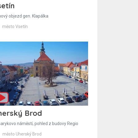
etín
hový objezd gen. Klapálka
město Vsetín
herský Brod
arykovo náměstí, pohled z budovy Regio
město Uherský Brod