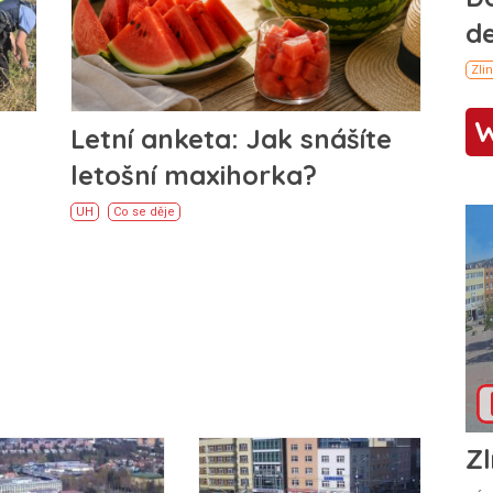
Letní anketa: Jak snášíte
letošní maxihorka?
UH
Co se děje
Zl