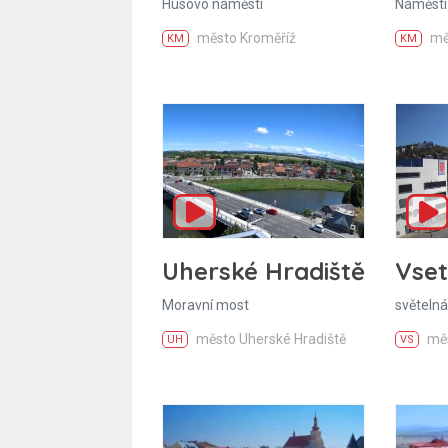
Husovo náměstí
Náměstí
město Kroměříž
mě
KM
KM
Uherské Hradiště
Vset
Moravní most
světelná
město Uherské Hradiště
měs
UH
VS