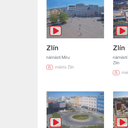
Zlín
Zlín
náměstí Míru
náměstí 
Zlín
město Zlín
ZL
měs
ZL