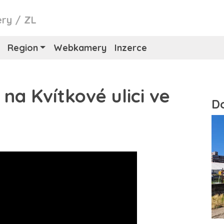
ry
/
ZL
Region
Webkamery
Inzerce
a Kvítkové ulici ve