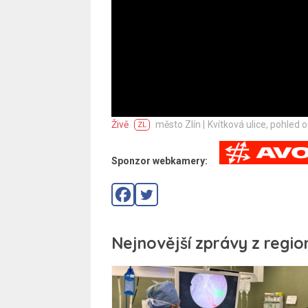
Živě
město Zlín |
Kvítková ulice, pohled 
ZL
Sponzor webkamery:
Nejnovější zprávy z regio