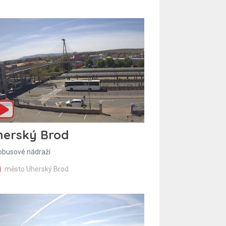
herský Brod
obusové nádraží
město Uherský Brod