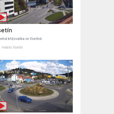
etín
telná křižovatka ve Vsetíně
město Vsetín