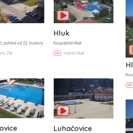
Hluk
it, pohled od 22. budovy
Koupaliště Hluk
to Zlín
město Hluk
UH
H
Kou
UH
ovice
Luhačovice