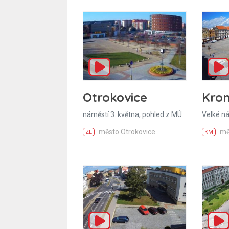
Krom
Otrokovice
Velké n
náměstí 3. května, pohled z MÚ
mě
město Otrokovice
KM
ZL