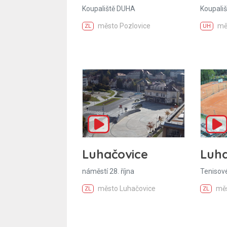
Koupaliště DUHA
Koupališ
město Pozlovice
mě
ZL
UH
Luhačovice
Luha
náměstí 28. října
Tenisové
město Luhačovice
měs
ZL
ZL