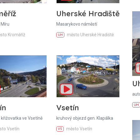
ěříž
Uherské Hradiště
 Míru
Masarykovo náměstí
sto Kroměříž
město Uherské Hradiště
UH
U
aut
ín
Vsetín
UH
 křižovatka ve Vsetíně
kruhový objezd gen. Klapálka
to Vsetín
město Vsetín
VS