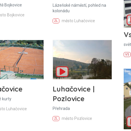
tě Bojkovice
Lázeňské náměstí, pohled na
kolonádu
sto Bojkovice
město Luhačovice
ZL
Vs
svě
VS
čovice
Luhačovice |
Pozlovice
 kurty
Přehrada
to Luhačovice
město Pozlovice
ZL