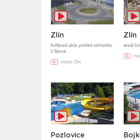
Zlín
Zlín
Kvítková ulice, pohled od hotelu
areál Sv
U Ševce
měs
ZL
město Zlín
ZL
Pozlovice
Bojk