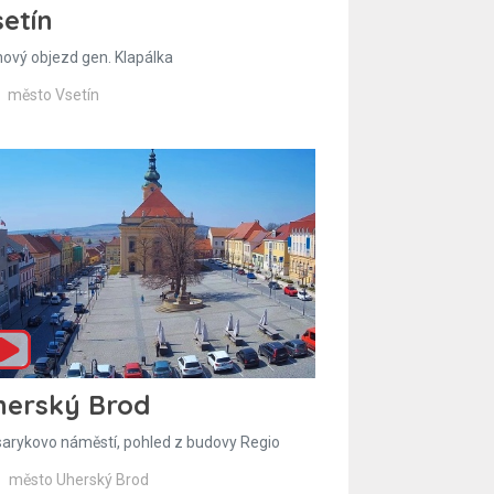
etín
hový objezd gen. Klapálka
město Vsetín
herský Brod
arykovo náměstí, pohled z budovy Regio
město Uherský Brod