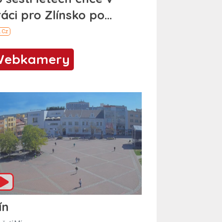
Webkamery
ín