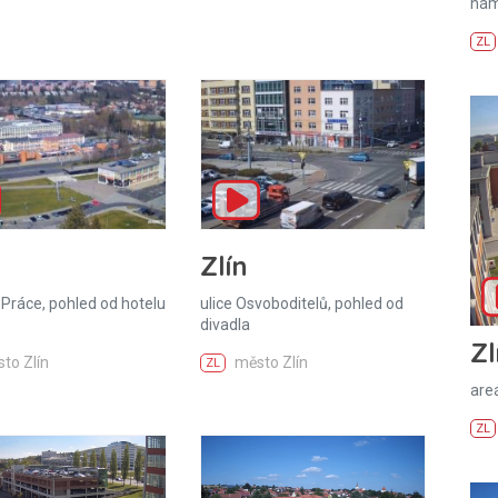
nám
ZL
Zlín
Práce, pohled od hotelu
ulice Osvoboditelů, pohled od
divadla
Zl
to Zlín
město Zlín
ZL
areá
ZL