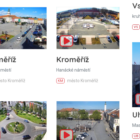
Vs
kru
VS
ěříž
Kroměříž
áměstí
Hanácké náměstí
sto Kroměříž
město Kroměříž
KM
U
Mas
UB