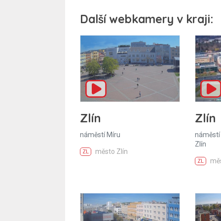
Další webkamery v kraji:
Zlín
Zlín
náměstí Míru
náměstí 
Zlín
město Zlín
ZL
měs
ZL