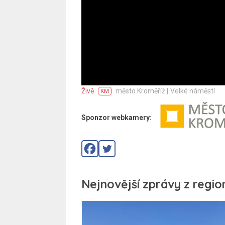
Živě
město Kroměříž |
Velké náměstí
KM
Sponzor webkamery:
Nejnovější zprávy z regio