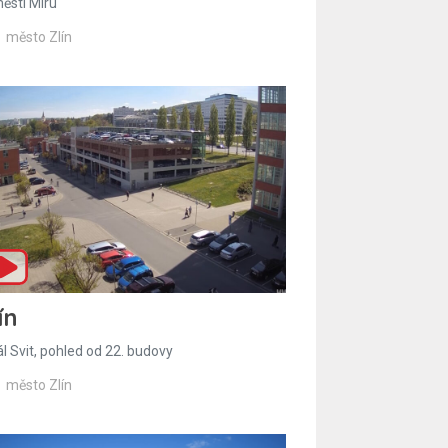
ěstí Míru
město Zlín
ín
l Svit, pohled od 22. budovy
město Zlín