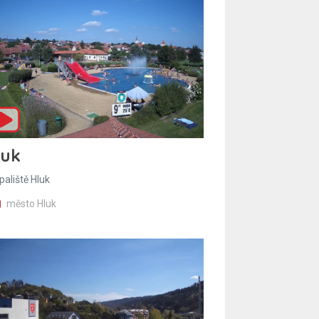
luk
paliště Hluk
město Hluk