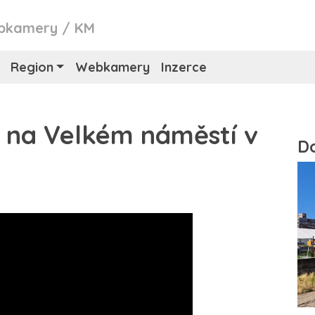
bkamery
/
KM
Region
Webkamery
Inzerce
na Velkém náměstí v