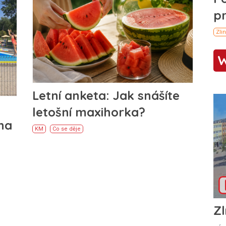
Letní anketa: Jak snášíte
letošní maxihorka?
 na
KM
Co se děje
Zl