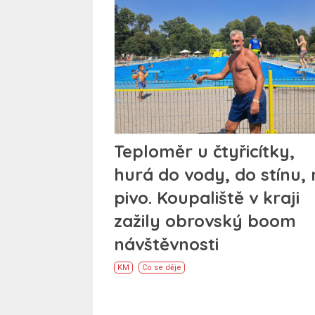
Teploměr u čtyřicítky,
hurá do vody, do stínu,
pivo. Koupaliště v kraji
zažily obrovský boom
návštěvnosti
KM
Co se děje