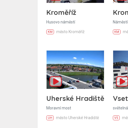
Kroměříž
Krom
Husovo náměstí
Náměstí
město Kroměříž
mě
KM
KM
Uherské Hradiště
Vset
Moravní most
světelná
město Uherské Hradiště
měs
UH
VS