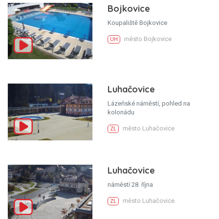
Bojkovice
Koupaliště Bojkovice
město Bojkovice
UH
Luhačovice
Lázeňské náměstí, pohled na
kolonádu
město Luhačovice
ZL
Luhačovice
náměstí 28. října
město Luhačovice
ZL