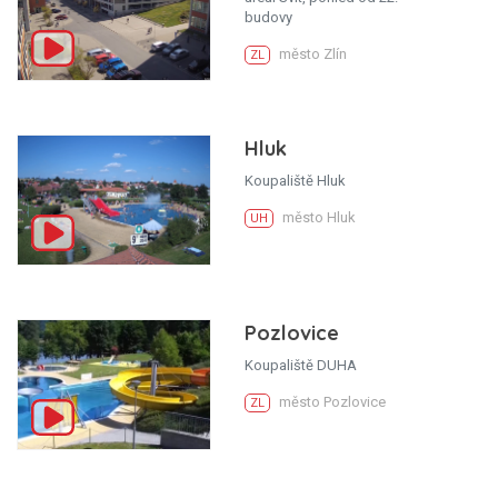
budovy
město Zlín
ZL
Hluk
Koupaliště Hluk
město Hluk
UH
Pozlovice
Koupaliště DUHA
město Pozlovice
ZL