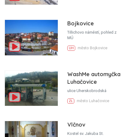
Bojkovice
Tillichovo náměstí, pohled z
MÚ
město Bojkovice
UH
WashMe automyčka
Luhačovice
ulice Uherskobrodská
město Luhačovice
ZL
Vlčnov
Kostel sv. Jakuba St.