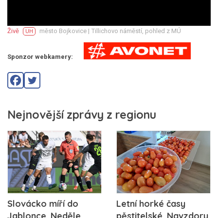
Živě
město Bojkovice |
Tillichovo náměstí, pohled z MÚ
UH
Sponzor webkamery:
Nejnovější zprávy z regionu
Letní horké časy
Slovácko míří do
pěstitelské. Navzdory
Jablonce. Neděle