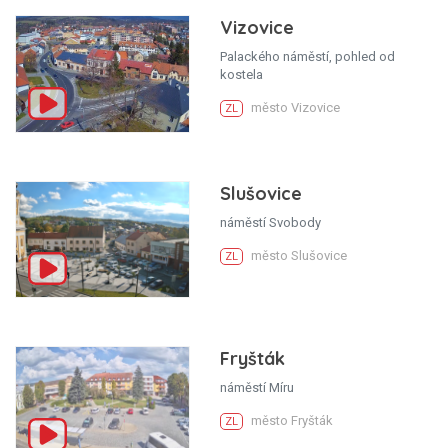
Vizovice
Palackého náměstí, pohled od
kostela
město Vizovice
ZL
Slušovice
náměstí Svobody
město Slušovice
ZL
Fryšták
náměstí Míru
město Fryšták
ZL