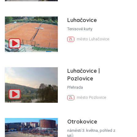
Luhačovice
Tenisové kurty
město Luhačovice
ZL
Luhačovice |
Pozlovice
Přehrada
město Pozlovice
ZL
Otrokovice
náměstí 3. května, pohled z
MÚ