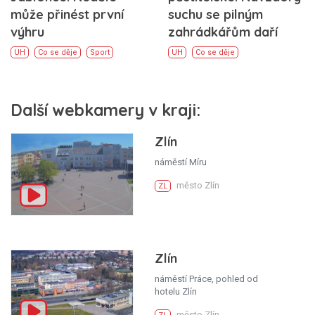
suchu se pilným
může přinést první
zahrádkářům daří
výhru
UH
Co se děje
UH
Co se děje
Sport
Další webkamery v kraji:
Zlín
náměstí Míru
město Zlín
ZL
Zlín
náměstí Práce, pohled od
hotelu Zlín
město Zlín