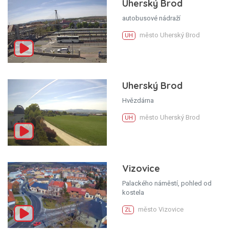
Uherský Brod
autobusové nádraží
město Uherský Brod
UH
Uherský Brod
Hvězdárna
město Uherský Brod
UH
Vizovice
Palackého náměstí, pohled od
kostela
město Vizovice
ZL