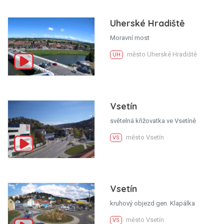
Uherské Hradiště
Moravní most
město Uherské Hradiště
UH
Vsetín
světelná křižovatka ve Vsetíně
město Vsetín
VS
Vsetín
kruhový objezd gen. Klapálka
město Vsetín
VS