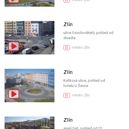
ZL
Zlín
ulice Osvoboditelů, pohled od
divadla
město Zlín
ZL
Zlín
Kvítková ulice, pohled od
hotelu U Ševce
město Zlín
ZL
Zlín
areál Svit, pohled od 22.