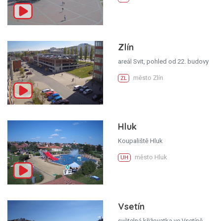
Zlín
areál Svit, pohled od 22. budovy
město Zlín
ZL
Hluk
Koupaliště Hluk
město Hluk
UH
Vsetín
světelná křižovatka ve Vsetíně