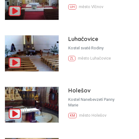
město Vlčnov
UH
Luhačovice
Kostel svaté Rodiny
město Luhačovice
ZL
Holešov
Kostel Nanebevzetí Panny
Marie
město Holešov
KM