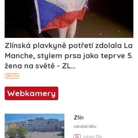
Webkamery
Zlín
náměstí Míru
město Zlín
ZL