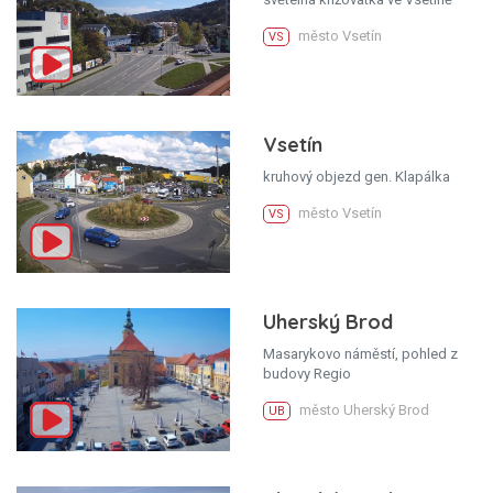
město Vsetín
VS
Vsetín
kruhový objezd gen. Klapálka
město Vsetín
VS
Uherský Brod
Masarykovo náměstí, pohled z
budovy Regio
město Uherský Brod
UB