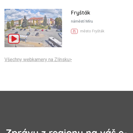
Fryšták
náměstí Míru
město Fryšták
ZL
Všechny webkamery na Zlínsku>
Zprávy z regionu na váš e-