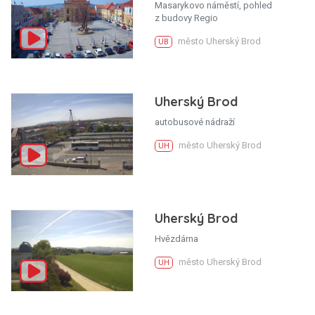
Masarykovo náměstí, pohled
z budovy Regio
město Uherský Brod
UB
Uherský Brod
autobusové nádraží
město Uherský Brod
UH
Uherský Brod
Hvězdárna
město Uherský Brod
UH