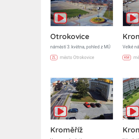
Krom
Otrokovice
Velké n
náměstí 3. května, pohled z MÚ
mě
město Otrokovice
KM
ZL
Kroměříž
Krom