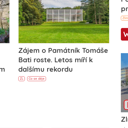
Zájem o Památník Tomáše
Bati roste. Letos míří k
em
dalšímu rekordu
ZL
Co se děje
Zl