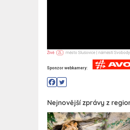
Živě
město Slušovice |
náměstí Svobody
ZL
Sponzor webkamery:
Nejnovější zprávy z regio