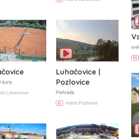
Vs
svě
VS
čovice
Luhačovice |
Pozlovice
 kurty
Přehrada
to Luhačovice
město Pozlovice
ZL