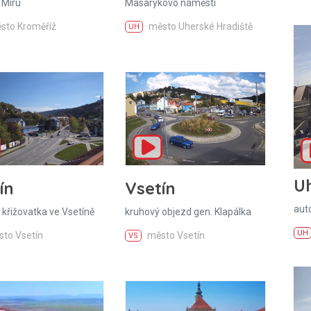
 Míru
Masarykovo náměstí
sto Kroměříž
město Uherské Hradiště
UH
U
ín
Vsetín
aut
 křižovatka ve Vsetíně
kruhový objezd gen. Klapálka
UH
to Vsetín
město Vsetín
VS