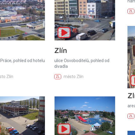
nám
ZL
Zlín
Práce, pohled od hotelu
ulice Osvoboditelů, pohled od
divadla
to Zlín
město Zlín
ZL
Zl
areá
ZL