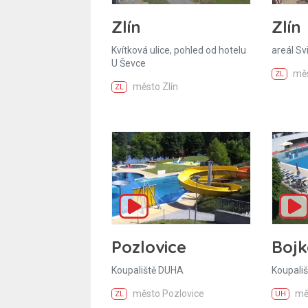
Zlín
Zlín
Kvítková ulice, pohled od hotelu
areál Sv
U Ševce
měs
ZL
město Zlín
ZL
Pozlovice
Bojk
Koupaliště DUHA
Koupališ
město Pozlovice
mě
ZL
UH