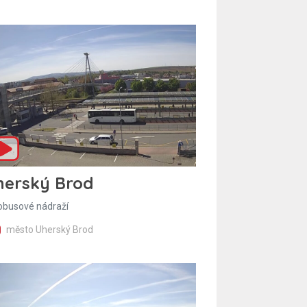
herský Brod
obusové nádraží
město Uherský Brod