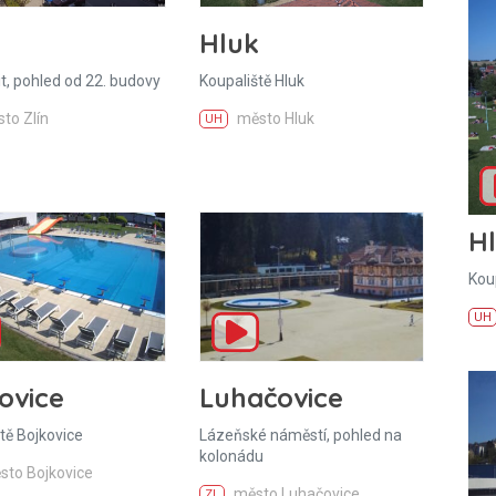
Hluk
it, pohled od 22. budovy
Koupaliště Hluk
to Zlín
město Hluk
UH
H
Kou
UH
ovice
Luhačovice
tě Bojkovice
Lázeňské náměstí, pohled na
kolonádu
sto Bojkovice
město Luhačovice
ZL