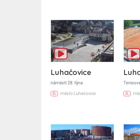
Luhačovice
Luha
náměstí 28. října
Tenisové
město Luhačovice
měs
ZL
ZL