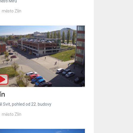
ěstí Míru
město Zlín
ín
l Svit, pohled od 22. budovy
město Zlín