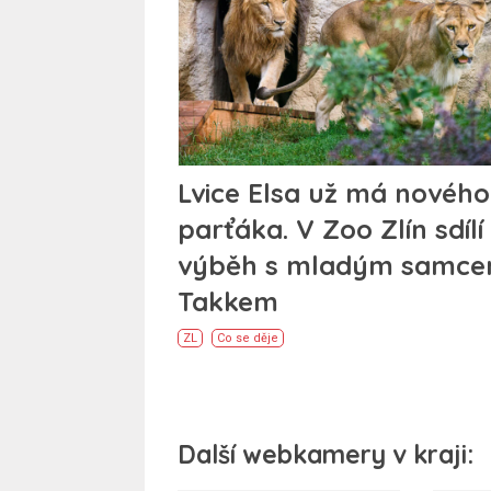
Lvice Elsa už má nového
parťáka. V Zoo Zlín sdílí
výběh s mladým samc
Takkem
ZL
Co se děje
Další webkamery v kraji: