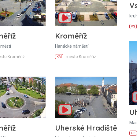
Vs
kru
VS
ěříž
Kroměříž
áměstí
Hanácké náměstí
sto Kroměříž
město Kroměříž
KM
U
Mas
ěříž
Uherské Hradiště
UB