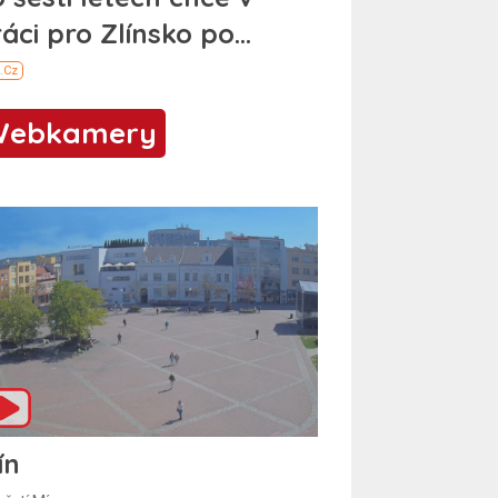
Webkamery
ín