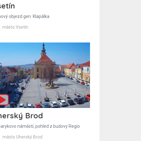
etín
hový objezd gen. Klapálka
město Vsetín
herský Brod
arykovo náměstí, pohled z budovy Regio
město Uherský Brod