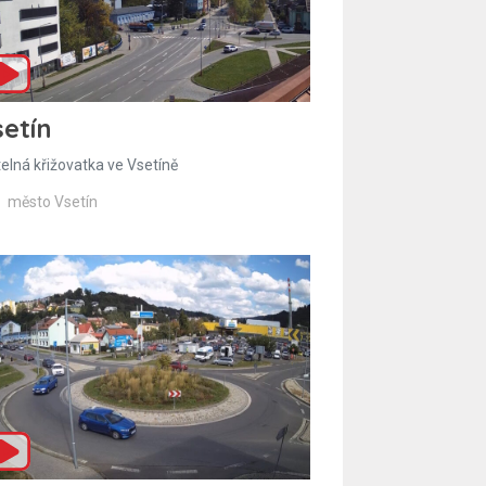
etín
telná křižovatka ve Vsetíně
město Vsetín