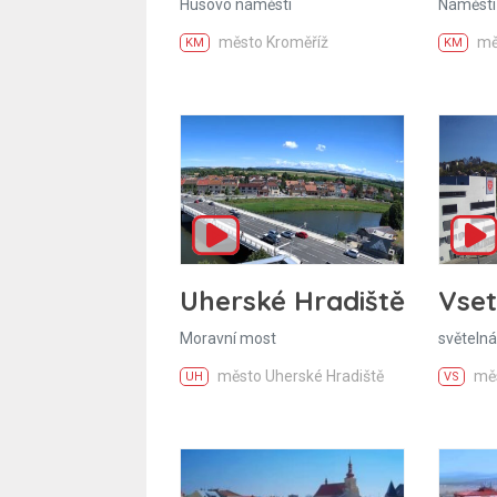
Husovo náměstí
Náměstí
město Kroměříž
mě
KM
KM
Uherské Hradiště
Vset
Moravní most
světelná
město Uherské Hradiště
měs
UH
VS