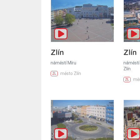
Zlín
Zlín
náměstí Míru
náměstí 
Zlín
město Zlín
ZL
měs
ZL