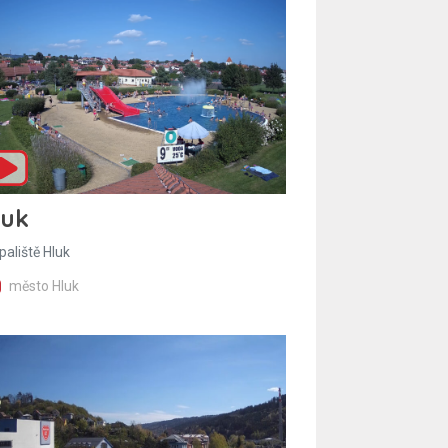
luk
paliště Hluk
město Hluk