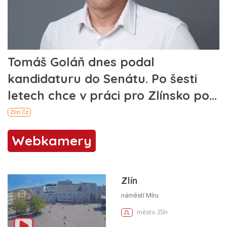
Webkamery
Zlín
náměstí Míru
město Zlín
ZL