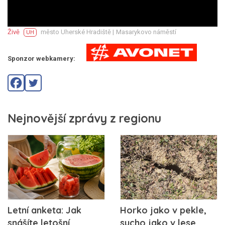
Živě
město Uherské Hradiště |
Masarykovo náměstí
UH
Sponzor webkamery:
Nejnovější zprávy z regionu
Horko jako v pekle,
Letní anketa: Jak
sucho jako v lese
snášíte letošní