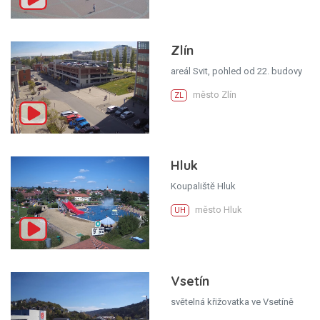
Zlín
areál Svit, pohled od 22. budovy
město Zlín
ZL
Hluk
Koupaliště Hluk
město Hluk
UH
Vsetín
světelná křižovatka ve Vsetíně