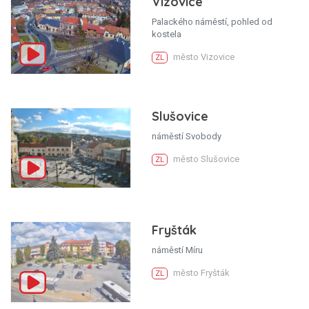
Vizovice
Palackého náměstí, pohled od
kostela
město Vizovice
ZL
Slušovice
náměstí Svobody
město Slušovice
ZL
Fryšták
náměstí Míru
město Fryšták
ZL