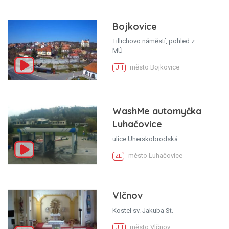
Bojkovice
Tillichovo náměstí, pohled z
MÚ
město Bojkovice
UH
WashMe automyčka
Luhačovice
ulice Uherskobrodská
město Luhačovice
ZL
Vlčnov
Kostel sv. Jakuba St.
město Vlčnov
UH