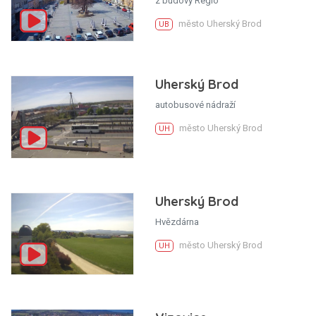
z budovy Regio
město Uherský Brod
UB
Uherský Brod
autobusové nádraží
město Uherský Brod
UH
Uherský Brod
Hvězdárna
město Uherský Brod
UH