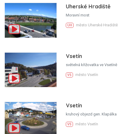
Uherské Hradiště
Moravní most
město Uherské Hradiště
UH
Vsetín
světelná křižovatka ve Vsetíně
město Vsetín
VS
Vsetín
kruhový objezd gen. Klapálka
město Vsetín
VS