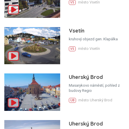
město Vsetín
VS
Vsetín
kruhový objezd gen. Klapálka
město Vsetín
VS
Uherský Brod
Masarykovo náměstí, pohled z
budovy Regio
město Uherský Brod
UB
Uherský Brod