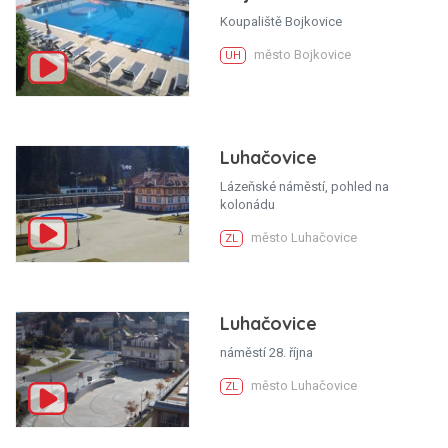
Koupaliště Bojkovice
město Bojkovice
UH
Luhačovice
Lázeňské náměstí, pohled na
kolonádu
město Luhačovice
ZL
Luhačovice
náměstí 28. října
město Luhačovice
ZL