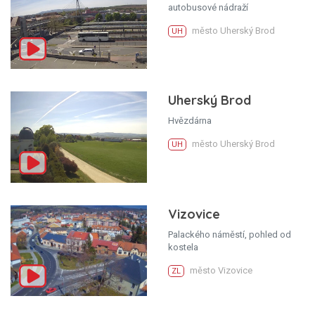
autobusové nádraží
město Uherský Brod
UH
Uherský Brod
Hvězdárna
město Uherský Brod
UH
Vizovice
Palackého náměstí, pohled od
kostela
město Vizovice
ZL