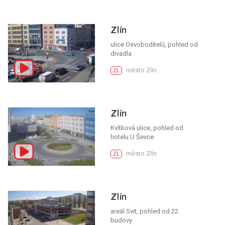
Zlín
ulice Osvoboditelů, pohled od
divadla
město Zlín
ZL
Zlín
Kvítková ulice, pohled od
hotelu U Ševce
město Zlín
ZL
Zlín
areál Svit, pohled od 22.
budovy