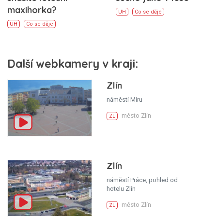
maxihorka?
UH
Co se děje
UH
Co se děje
Další webkamery v kraji:
Zlín
náměstí Míru
město Zlín
ZL
Zlín
náměstí Práce, pohled od
hotelu Zlín
město Zlín
ZL