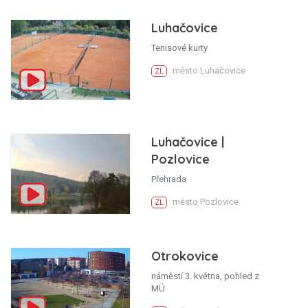
Luhačovice
Tenisové kurty
město Luhačovice
ZL
Luhačovice |
Pozlovice
Přehrada
město Pozlovice
ZL
Otrokovice
náměstí 3. května, pohled z
MÚ