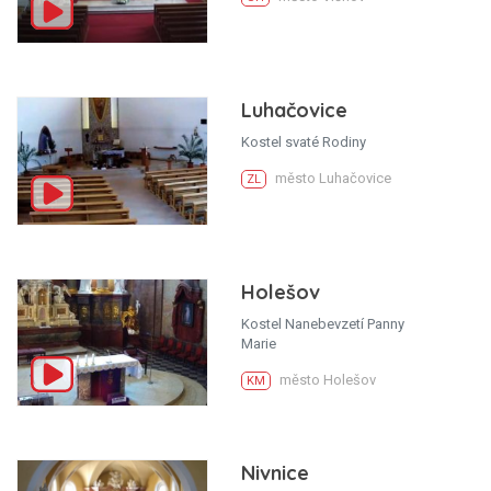
Luhačovice
Kostel svaté Rodiny
město Luhačovice
ZL
Holešov
Kostel Nanebevzetí Panny
Marie
město Holešov
KM
Nivnice