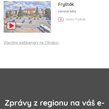
Fryšták
náměstí Míru
město Fryšták
ZL
Všechny webkamery na Zlínsku>
Zprávy z regionu na váš e-