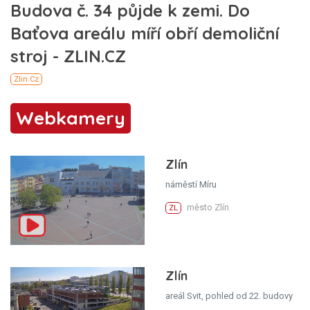
Webkamery
Zlín
náměstí Míru
město Zlín
ZL
Zlín
areál Svit, pohled od 22. budovy