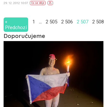
29. 12. 2012 10:07
Co se děje
ZL
«
1
…
2 505
2 506
2 507
2 508
Předchozí