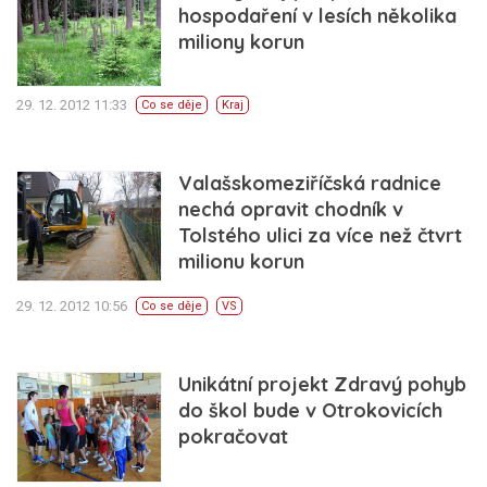
hospodaření v lesích několika
miliony korun
29. 12. 2012 11:33
Co se děje
Kraj
Valašskomeziříčská radnice
nechá opravit chodník v
Tolstého ulici za více než čtvrt
milionu korun
29. 12. 2012 10:56
Co se děje
VS
Unikátní projekt Zdravý pohyb
do škol bude v Otrokovicích
pokračovat