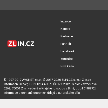
Inzerce
Kariéra
Redakce
Partneři
Facebook
YouTube
RSS kanál
© 1997-2017 AVONET, s.r.o., © 2017-2026 ZLIN.CZ s.r.o. | Zlin.cz -
informační server, ISSN 1214-6897 | IČ 05982812 | sídlo: Vavrečkova
5262, 76001 Zlín | vedená u Krajského soudu v Brně, oddíl C 98972 |
informace o ochraně osobních údajů
a
autorského díla