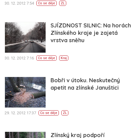
30. 12. 2012 7:54
Co se děje
ZL
SJÍZDNOST SILNIC: Na horách
Zlínského kraje je zajetá
vrstva sněhu
30. 12. 2012 7:16
Co se děje
Kraj
Bobři v útoku. Neskutečný
apetit na zlínské Januštici
29. 12. 2012 17:37
Co se děje
ZL
Zlínský kraj podpoří