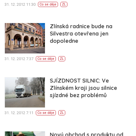
31. 12. 2012 11:30
Co se děje
ZL
Zlínská radnice bude na
Silvestra otevřena jen
dopoledne
31. 12. 2012 7:37
Co se děje
ZL
SJÍZDNOST SILNIC: Ve
Zlínském kraji jsou silnice
sjízdné bez problémů
31. 12. 2012 7:11
Co se děje
ZL
Nový obchod s produkty od