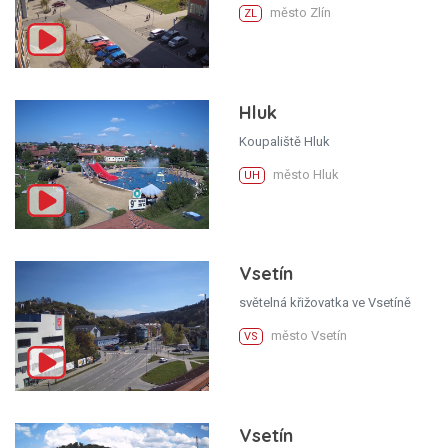
město Zlín
ZL
Hluk
Koupaliště Hluk
město Hluk
UH
Vsetín
světelná křižovatka ve Vsetíně
město Vsetín
VS
Vsetín