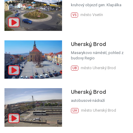
kruhový objezd gen. Klapálka
město Vsetín
VS
Uherský Brod
Masarykovo náměstí, pohled z
budovy Regio
město Uherský Brod
UB
Uherský Brod
autobusové nádraží
město Uherský Brod
UH