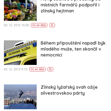
místních farmářů podpořil i
zlínský hejtman
30. 12. 2012 16:00
Co se děje
ZL
Během připouštění napadl býk
mladého muže, ten skončil v
nemocnici
30. 12. 2012 9:10
Co se děje
ZL
Zlínský lyžařský svah ožije
silvestrovskou párty