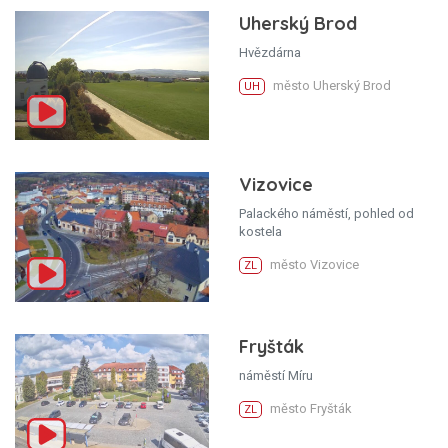
Uherský Brod
Hvězdárna
město Uherský Brod
UH
Vizovice
Palackého náměstí, pohled od
kostela
město Vizovice
ZL
Fryšták
náměstí Míru
město Fryšták
ZL