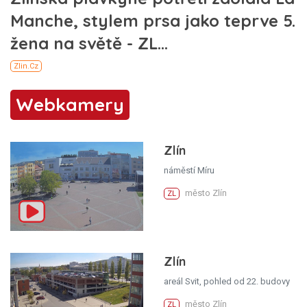
Webkamery
Zlín
náměstí Míru
město Zlín
ZL
Zlín
areál Svit, pohled od 22. budovy
město Zlín
ZL