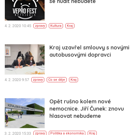
se nudit nebudete
4. 2. 2020 10:45
zpravy
Kultura
Kraj
Kraj uzavřel smlouvy s novými
autobusovými dopravci
4. 2. 2020 9:57
zpravy
Co se děje
Kraj
Opět rušno kolem nové
nemocnice. Jiří Čunek: znovu
hlasovat nebudeme
3. 2. 2020 15:33
zpravy
Politika a ekonomika
Kraj