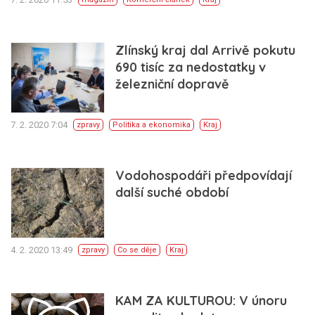
Zlínský kraj dal Arrivě pokutu
690 tisíc za nedostatky v
železniční dopravě
7. 2. 2020 7:04
zpravy
Politika a ekonomika
Kraj
Vodohospodáři předpovídají
další suché období
4. 2. 2020 13:49
zpravy
Co se děje
Kraj
KAM ZA KULTUROU: V únoru