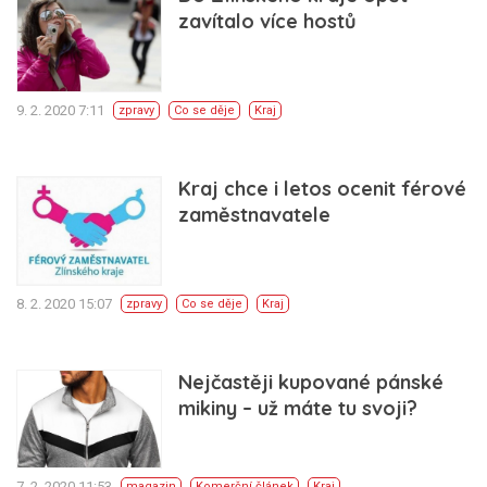
zavítalo více hostů
9. 2. 2020 7:11
zpravy
Co se děje
Kraj
Kraj chce i letos ocenit férové
zaměstnavatele
8. 2. 2020 15:07
zpravy
Co se děje
Kraj
Nejčastěji kupované pánské
mikiny – už máte tu svoji?
7. 2. 2020 11:53
magazin
Komerční článek
Kraj