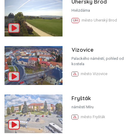
Uherský Brod
Hvězdárna
město Uherský Brod
UH
Vizovice
Palackého náměstí, pohled od
kostela
město Vizovice
ZL
Fryšták
náměstí Míru
město Fryšták
ZL