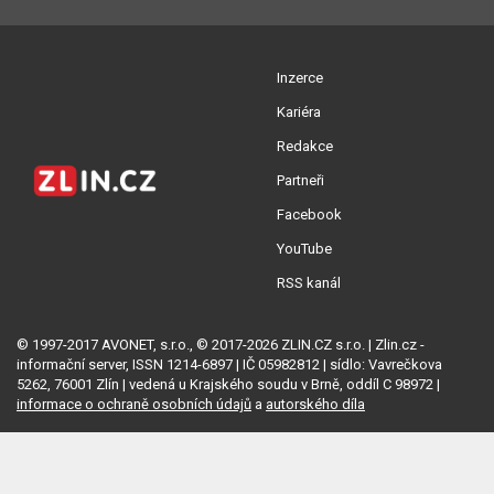
Inzerce
Kariéra
Redakce
Partneři
Facebook
YouTube
RSS kanál
© 1997-2017 AVONET, s.r.o., © 2017-2026 ZLIN.CZ s.r.o. | Zlin.cz -
informační server, ISSN 1214-6897 | IČ 05982812 | sídlo: Vavrečkova
5262, 76001 Zlín | vedená u Krajského soudu v Brně, oddíl C 98972 |
informace o ochraně osobních údajů
a
autorského díla