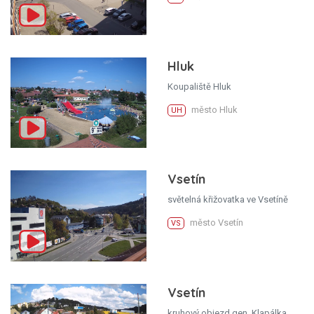
Hluk
Koupaliště Hluk
město Hluk
UH
Vsetín
světelná křižovatka ve Vsetíně
město Vsetín
VS
Vsetín
kruhový objezd gen. Klapálka