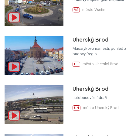
město Vsetín
VS
Uherský Brod
Masarykovo náměstí, pohled z
budovy Regio
město Uherský Brod
UB
Uherský Brod
autobusové nádraží
město Uherský Brod
UH