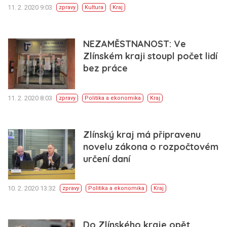
11. 2. 2020 9:03
zpravy
Kultura
Kraj
NEZAMĚSTNANOST: Ve
Zlínském kraji stoupl počet lidí
bez práce
11. 2. 2020 8:03
zpravy
Politika a ekonomika
Kraj
Zlínský kraj má připravenu
novelu zákona o rozpočtovém
určení daní
10. 2. 2020 13:32
zpravy
Politika a ekonomika
Kraj
Do Zlínského kraje opět