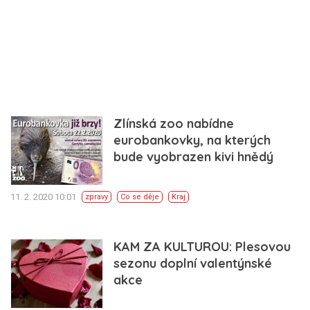
Zlínská zoo nabídne
eurobankovky, na kterých
bude vyobrazen kivi hnědý
11. 2. 2020 10:01
zpravy
Co se děje
Kraj
KAM ZA KULTUROU: Plesovou
sezonu doplní valentýnské
akce