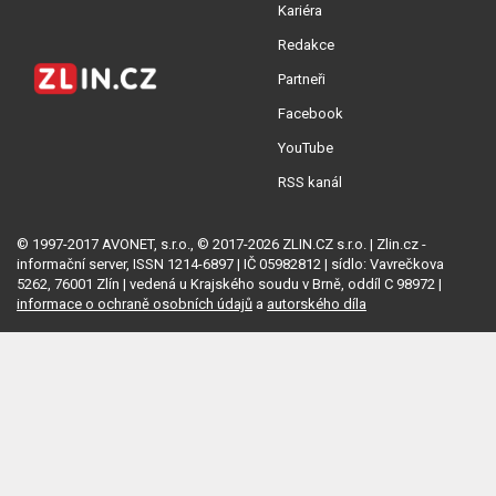
Kariéra
Redakce
Partneři
Facebook
YouTube
RSS kanál
© 1997-2017 AVONET, s.r.o., © 2017-2026 ZLIN.CZ s.r.o. | Zlin.cz -
informační server, ISSN 1214-6897 | IČ 05982812 | sídlo: Vavrečkova
5262, 76001 Zlín | vedená u Krajského soudu v Brně, oddíl C 98972 |
informace o ochraně osobních údajů
a
autorského díla