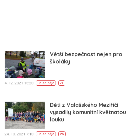
Větší bezpečnost nejen pro
školáky
4. 12. 2021 15:28
Co se děje
ZL
Děti z Valašského Meziříčí
vysadily komunitní květnatou
louku
24. 10. 2021 7:18
Co se děje
VS