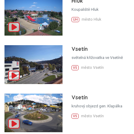
Hluk
Koupaliště Hluk
město Hluk
UH
Vsetín
světelná křižovatka ve Vsetíně
město Vsetín
VS
Vsetín
kruhový objezd gen. Klapálka
město Vsetín
VS