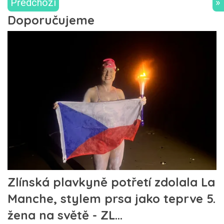
Předchozí
»