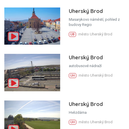
Uherský Brod
Masarykovo náměstí, pohled z
budovy Regio
město Uherský Brod
UB
Uherský Brod
autobusové nádraží
město Uherský Brod
UH
Uherský Brod
Hvězdárna
město Uherský Brod
UH