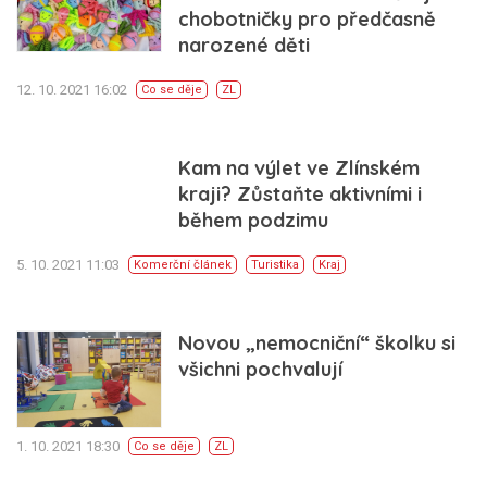
chobotničky pro předčasně
narozené děti
12. 10. 2021 16:02
Co se děje
ZL
Kam na výlet ve Zlínském
kraji? Zůstaňte aktivními i
během podzimu
5. 10. 2021 11:03
Komerční článek
Turistika
Kraj
Novou „nemocniční“ školku si
všichni pochvalují
1. 10. 2021 18:30
Co se děje
ZL