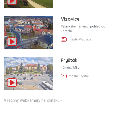
Vizovice
Palackého náměstí, pohled od
kostela
město Vizovice
ZL
Fryšták
náměstí Míru
město Fryšták
ZL
Všechny webkamery na Zlínsku>