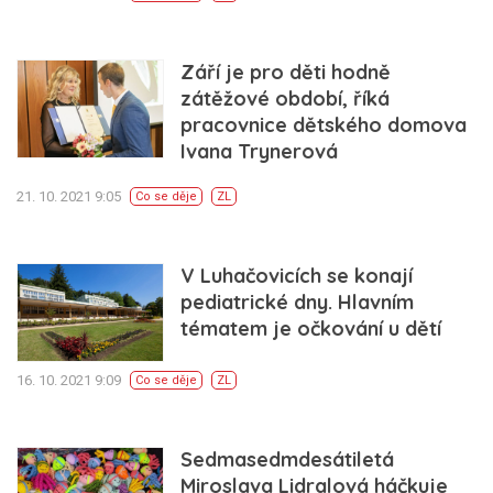
Září je pro děti hodně
zátěžové období, říká
pracovnice dětského domova
Ivana Trynerová
21. 10. 2021 9:05
Co se děje
ZL
V Luhačovicích se konají
pediatrické dny. Hlavním
tématem je očkování u dětí
16. 10. 2021 9:09
Co se děje
ZL
Sedmasedmdesátiletá
Miroslava Lidralová háčkuje