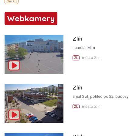
Webkamery
Zlín
náměstí Míru
město Zlín
ZL
Zlín
areál Svit, pohled od 22. budovy
město Zlín
ZL