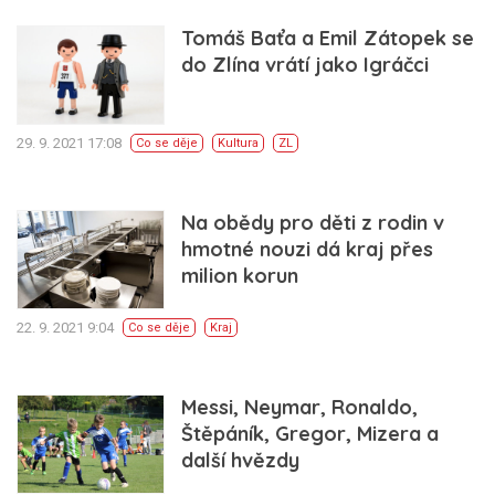
Tomáš Baťa a Emil Zátopek se
do Zlína vrátí jako Igráčci
29. 9. 2021 17:08
Co se děje
Kultura
ZL
Na obědy pro děti z rodin v
hmotné nouzi dá kraj přes
milion korun
22. 9. 2021 9:04
Co se děje
Kraj
Messi, Neymar, Ronaldo,
Štěpáník, Gregor, Mizera a
další hvězdy