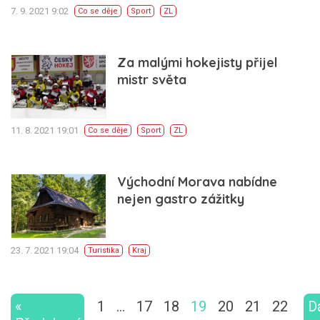
7. 9. 2021 9:02
Co se děje
Sport
ZL
Za malými hokejisty přijel
mistr světa
11. 8. 2021 19:01
Co se děje
Sport
ZL
Východní Morava nabídne
nejen gastro zážitky
23. 7. 2021 19:04
Turistika
Kraj
«
1
…
17
18
19
20
21
22
D