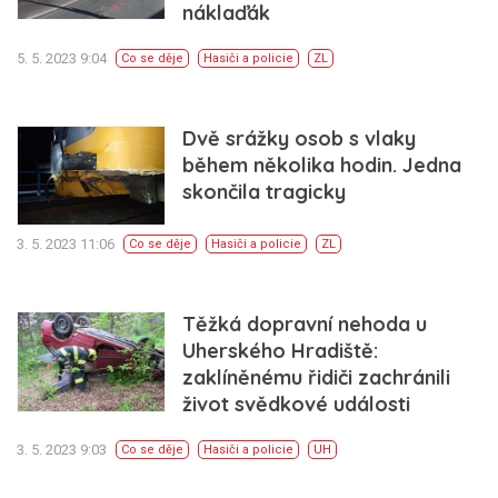
náklaďák
5. 5. 2023 9:04
Co se děje
Hasiči a policie
ZL
Dvě srážky osob s vlaky
během několika hodin. Jedna
skončila tragicky
3. 5. 2023 11:06
Co se děje
Hasiči a policie
ZL
Těžká dopravní nehoda u
Uherského Hradiště:
zaklíněnému řidiči zachránili
život svědkové události
3. 5. 2023 9:03
Co se děje
Hasiči a policie
UH