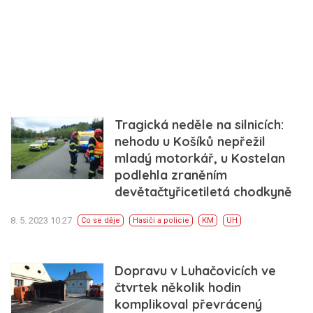
Tragická neděle na silnicích:
nehodu u Košíků nepřežil
mladý motorkář, u Kostelan
podlehla zraněním
devětačtyřicetiletá chodkyně
8. 5. 2023 10:27
Co se děje
Hasiči a policie
KM
UH
Dopravu v Luhačovicích ve
čtvrtek několik hodin
komplikoval převrácený