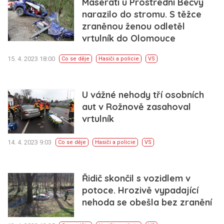
Maserati u Prostřední Bečvy
narazilo do stromu. S těžce
zraněnou ženou odletěl
vrtulník do Olomouce
15. 4. 2023 18:00
Co se děje
Hasiči a policie
VS
U vážné nehody tří osobních
aut v Rožnově zasahoval
vrtulník
14. 4. 2023 9:03
Co se děje
Hasiči a policie
VS
Řidič skončil s vozidlem v
potoce. Hrozivě vypadající
nehoda se obešla bez zranění