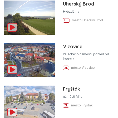
Uherský Brod
Hvězdárna
město Uherský Brod
UH
Vizovice
Palackého náměstí, pohled od
kostela
město Vizovice
ZL
Fryšták
náměstí Míru
město Fryšták
ZL