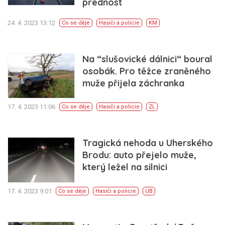
přednost
24. 4. 2023 13:12
Co se děje
Hasiči a policie
KM
Na “slušovické dálnici“ boural
osobák. Pro těžce zraněného
muže přijela záchranka
17. 4. 2023 11:06
Co se děje
Hasiči a policie
ZL
Tragická nehoda u Uherského
Brodu: auto přejelo muže,
který ležel na silnici
17. 4. 2023 9:01
Co se děje
Hasiči a policie
UB