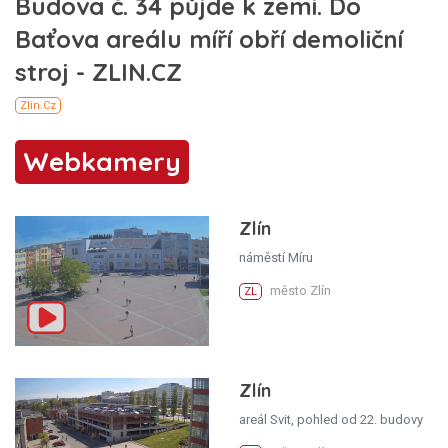
Webkamery
Zlín
náměstí Míru
město Zlín
ZL
Zlín
areál Svit, pohled od 22. budovy