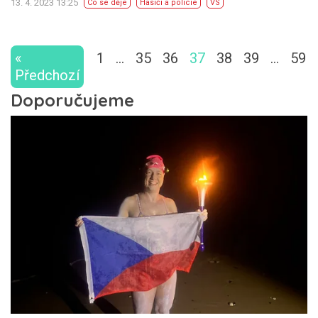
13. 4. 2023 13:25
Co se děje
Hasiči a policie
VS
«
1
…
35
36
37
38
39
…
59
Předchozí