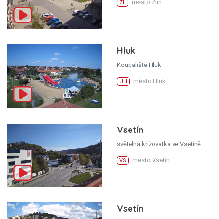
město Zlín
ZL
Hluk
Koupaliště Hluk
město Hluk
UH
Vsetín
světelná křižovatka ve Vsetíně
město Vsetín
VS
Vsetín