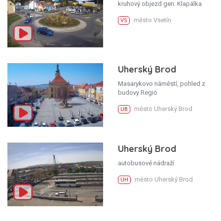
kruhový objezd gen. Klapálka
město Vsetín
VS
Uherský Brod
Masarykovo náměstí, pohled z
budovy Regio
město Uherský Brod
UB
Uherský Brod
autobusové nádraží
město Uherský Brod
UH