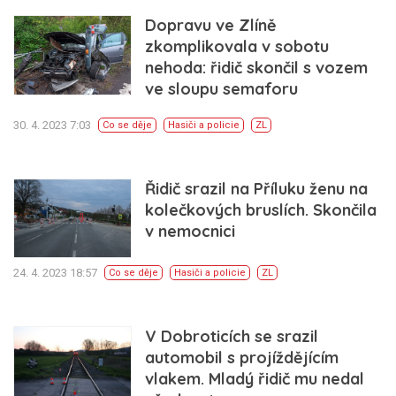
Dopravu ve Zlíně
zkomplikovala v sobotu
nehoda: řidič skončil s vozem
ve sloupu semaforu
30. 4. 2023 7:03
Co se děje
Hasiči a policie
ZL
Řidič srazil na Příluku ženu na
kolečkových bruslích. Skončila
v nemocnici
24. 4. 2023 18:57
Co se děje
Hasiči a policie
ZL
V Dobroticích se srazil
automobil s projíždějícím
vlakem. Mladý řidič mu nedal