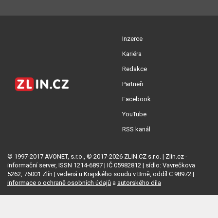
Inzerce
Kariéra
Redakce
Partneři
Facebook
YouTube
RSS kanál
© 1997-2017 AVONET, s.r.o., © 2017-2026 ZLIN.CZ s.r.o. | Zlin.cz -
informační server, ISSN 1214-6897 | IČ 05982812 | sídlo: Vavrečkova
5262, 76001 Zlín | vedená u Krajského soudu v Brně, oddíl C 98972 |
informace o ochraně osobních údajů
a
autorského díla