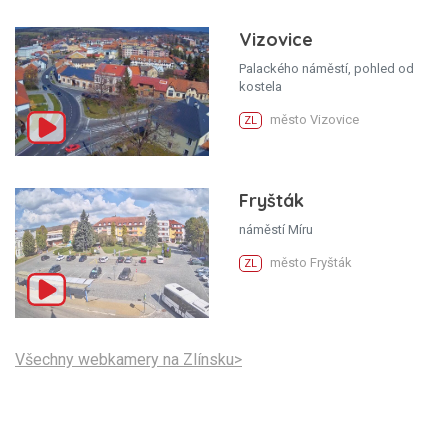
Vizovice
Palackého náměstí, pohled od
kostela
město Vizovice
ZL
Fryšták
náměstí Míru
město Fryšták
ZL
Všechny webkamery na Zlínsku>