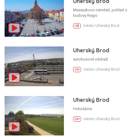
Uherský Brod
Masarykovo náměstí, pohled z
budovy Regio
město Uherský Brod
UB
Uherský Brod
autobusové nádraží
město Uherský Brod
UH
Uherský Brod
Hvězdárna
město Uherský Brod
UH