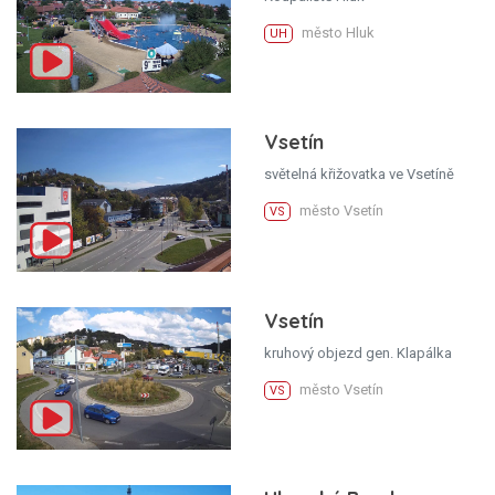
město Hluk
UH
Vsetín
světelná křižovatka ve Vsetíně
město Vsetín
VS
Vsetín
kruhový objezd gen. Klapálka
město Vsetín
VS