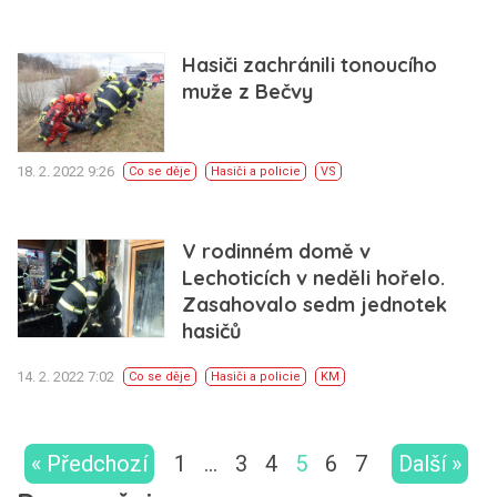
Hasiči zachránili tonoucího
muže z Bečvy
18. 2. 2022 9:26
Co se děje
Hasiči a policie
VS
V rodinném domě v
Lechoticích v neděli hořelo.
Zasahovalo sedm jednotek
hasičů
14. 2. 2022 7:02
Co se děje
Hasiči a policie
KM
« Předchozí
1
…
3
4
5
6
7
Další »