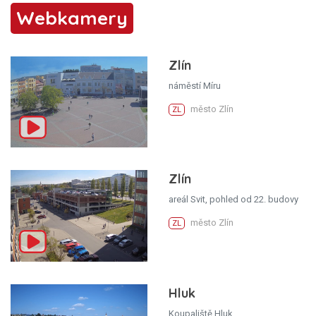
Webkamery
Zlín
náměstí Míru
město Zlín
ZL
Zlín
areál Svit, pohled od 22. budovy
město Zlín
ZL
Hluk
Koupaliště Hluk