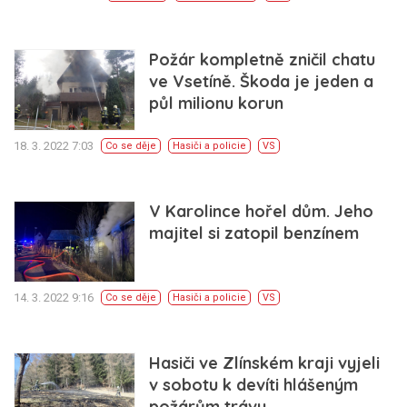
Požár kompletně zničil chatu
ve Vsetíně. Škoda je jeden a
půl milionu korun
18. 3. 2022 7:03
Co se děje
Hasiči a policie
VS
V Karolince hořel dům. Jeho
majitel si zatopil benzínem
14. 3. 2022 9:16
Co se děje
Hasiči a policie
VS
Hasiči ve Zlínském kraji vyjeli
v sobotu k devíti hlášeným
požárům trávy