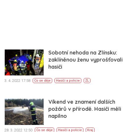
Sobotní nehoda na Zlínsku:
zaklíněnou ženu vyprošťovali
hasiči
3. 4. 2022 17:58
Co se děje
Hasiči a policie
ZL
Víkend ve znamení dalších
požárů v přírodě. Hasiči měli
napilno
28. 3. 2022 12:50
Co se děje
Hasiči a policie
Kraj