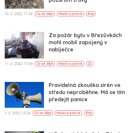
13. 3. 2022 11:32
Co se děje
Hasiči a policie
Kraj
Za požár bytu v Březůvkách
mohl mobil zapojený v
nabíječce
11. 3. 2022 11:09
Co se děje
Hasiči a policie
ZL
Pravidelná zkouška sirén ve
středu neproběhne. Má se tím
předejít panice
1. 3. 2022 15:26
Co se děje
Hasiči a policie
Kraj