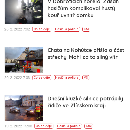
V Dobroticích hořelo. Zásah
hasičům komplikoval hustý
kouř uvnitř domku
26. 2. 2022 7:02
Co se děje
Hasiči a policie
KM
Chata na Kohútce přišla o část
střechy. Mohl za to silný vítr
20. 2. 2022 7:03
Co se děje
Hasiči a policie
VS
Dnešní kluzké silnice potrápily
řidiče ve Zlínském kraji
18. 2. 2022 15:00
Co se děje
Hasiči a policie
Kraj