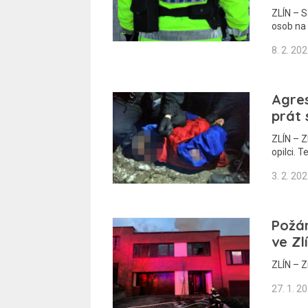
ZLÍN – S
osob na
8. 2. 20
Agres
prát 
ZLÍN – Z
opilci. 
3. 2. 20
Požár
ve Zl
ZLÍN – Z
27. 1. 2