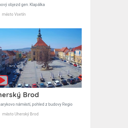
hový objezd gen. Klapálka
město Vsetín
herský Brod
arykovo náměstí, pohled z budovy Regio
město Uherský Brod