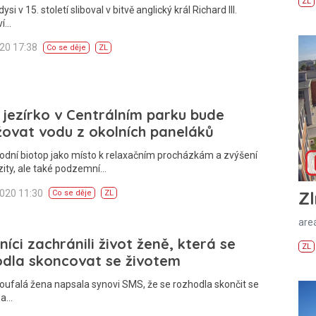
ZL
ysi v 15. století sliboval v bitvě anglický král Richard III.
ví…
020 17:38
Co se děje
ZL
jezírko v Centrálním parku bude
ovat vodu z okolních paneláků
odní biotop jako místo k relaxačním procházkám a zvýšení
zity, ale také podzemní…
2020 11:30
Zl
Co se děje
ZL
areá
níci zachránili život ženě, která se
ZL
odla skoncovat se životem
oufalá žena napsala synovi SMS, že se rozhodla skončit se
 a…