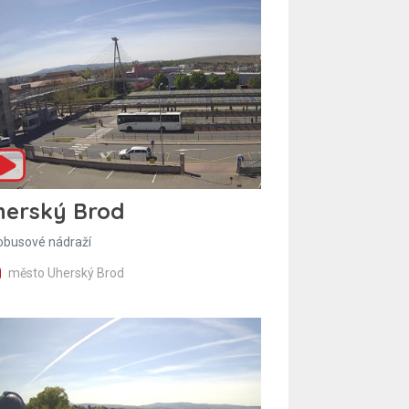
herský Brod
obusové nádraží
město Uherský Brod