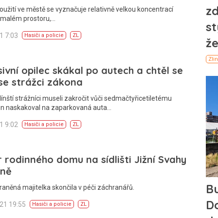
oužití ve městě se vyznačuje relativně velkou koncentrací
 malém prostoru,…
21 7:03
Hasiči a policie
ZL
ivní opilec skákal po autech a chtěl se
se strážci zákona
línští strážníci museli zakročit vůči sedmačtyřicetiletému
Ten naskakoval na zaparkovaná auta…
21 9:02
Hasiči a policie
ZL
 rodinného domu na sídlišti Jižní Svahy
íně
raněná majitelka skončila v péči záchranářů.
021 19:55
Hasiči a policie
ZL