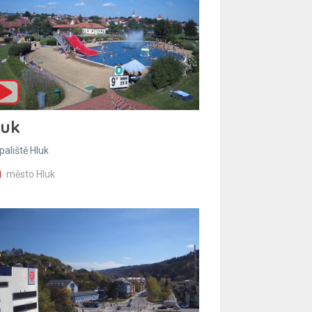
luk
paliště Hluk
město Hluk