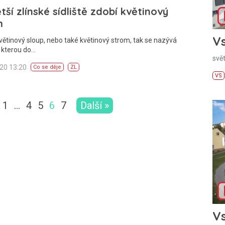
tší zlínské sídliště zdobí květinový
m
Vs
větinový sloup, nebo také květinový strom, tak se nazývá
 kterou do…
svě
020 13:20
Co se děje
ZL
VS
1
…
4
5
6
7
Další »
Vs