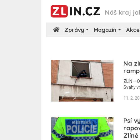
Náš kraj ja
Zprávy
Magazín
Akce
Na zl
ramp
ZLÍN – O
Svahy v
11. 2. 2
Psí v
rapov
Zlíně