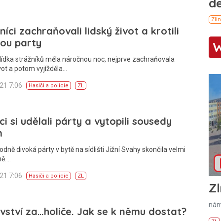
níci zachraňovali lidský život a krotili
ou party
lídka strážníků měla náročnou noc, nejprve zachraňovala
ivot a potom vyjížděla…
021 7:06
Hasiči a policie
ZL
ci si udělali párty a vytopili sousedy
m
odně divoká párty v bytě na sídlišti Jižní Svahy skončila velmi
ně.…
021 7:06
Hasiči a policie
ZL
Zl
nám
vství za…holiče. Jak se k němu dostat?