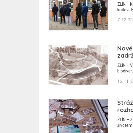
ZLÍN – Kd
královst
7. 12. 2
Nové 
zadrž
ZLÍN – V
biodiver
16. 11. 
Stráž
rozh
ZLÍN – Z
životem