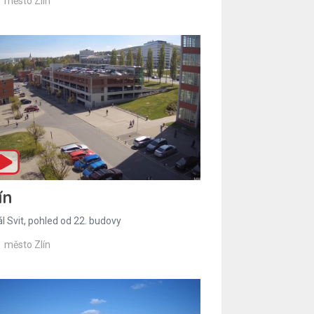
město Zlín
ín
l Svit, pohled od 22. budovy
město Zlín