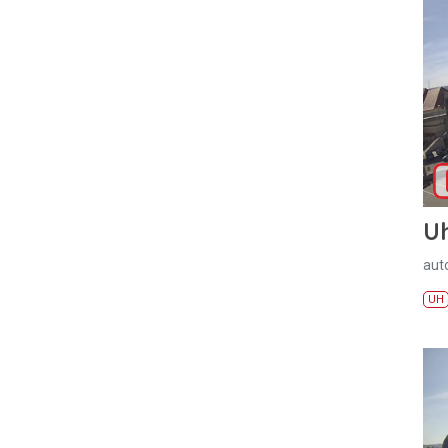
U
aut
UH