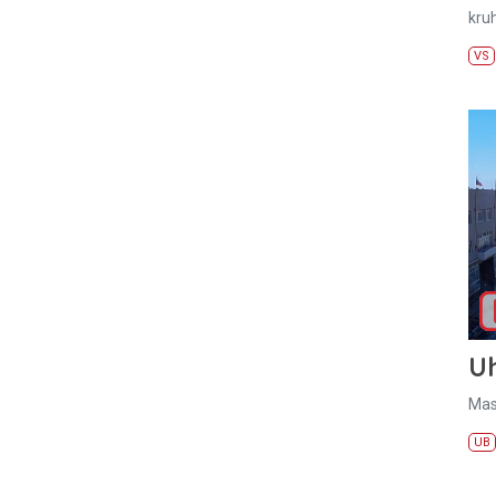
kru
VS
U
Mas
UB