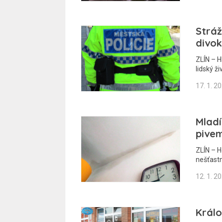
Stráž
divok
ZLÍN – H
lidský ž
17. 1. 2
Mladí
pive
ZLÍN – H
nešťast
12. 1. 2
Králo