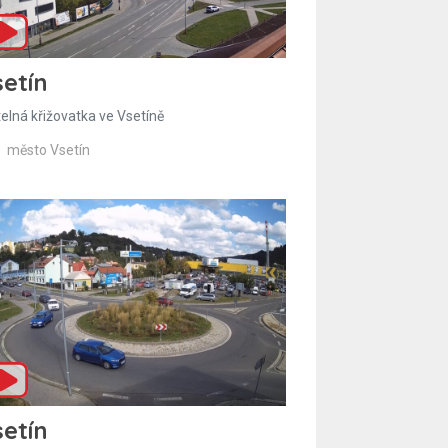
etín
telná křižovatka ve Vsetíně
město Vsetín
etín