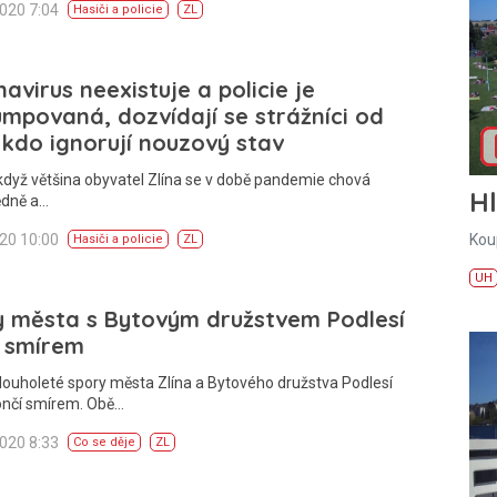
2020 7:04
Hasiči a policie
ZL
avirus neexistuje a policie je
mpovaná, dozvídají se strážníci od
 kdo ignorují nouzový stav
 když většina obyvatel Zlína se v době pandemie chová
H
dně a…
Kou
020 10:00
Hasiči a policie
ZL
UH
y města s Bytovým družstvem Podlesí
í smírem
louholeté spory města Zlína a Bytového družstva Podlesí
ončí smírem. Obě…
2020 8:33
Co se děje
ZL