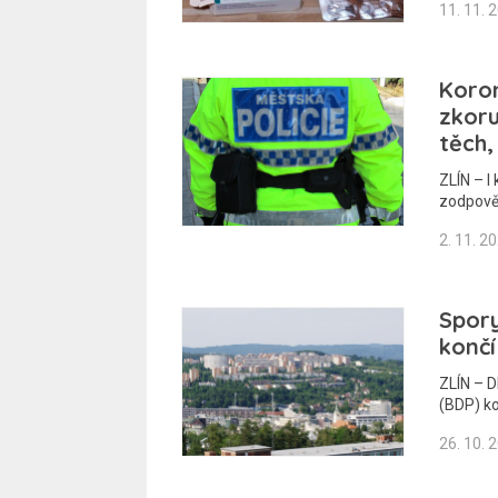
11. 11. 
Koron
zkoru
těch,
ZLÍN – I
zodpově
2. 11. 2
Spor
konč
ZLÍN – D
(BDP) k
26. 10. 