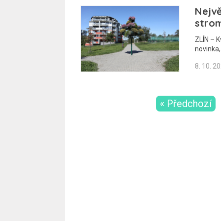
Nejvě
stro
ZLÍN – K
novinka,
8. 10. 2
« Předchozí