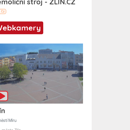
Webkamery
ín
ěstí Míru