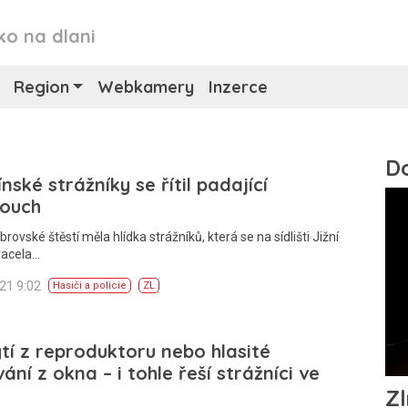
ko na dlani
Region
Webkamery
Inzerce
ínské strážníky se řítil padající
ouch
brovské štěstí měla hlídka strážníků, která se na sídlišti Jižní
racela…
021 9:02
Hasiči a policie
ZL
ytí z reproduktoru nebo hlasité
ání z okna – i tohle řeší strážníci ve