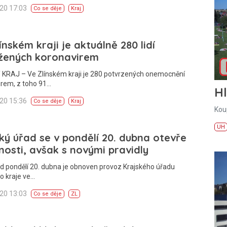
020 17:03
Co se děje
Kraj
ínském kraji je aktuálně 280 lidí
žených koronavirem
 KRAJ – Ve Zlínském kraji je 280 potvrzených onemocnění
irem, z toho 91…
H
020 15:36
Co se děje
Kraj
Kou
UH
ký úřad se v pondělí 20. dubna otevře
nosti, avšak s novými pravidly
d pondělí 20. dubna je obnoven provoz Krajského úřadu
o kraje ve…
020 13:03
Co se děje
ZL