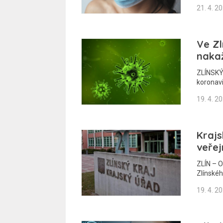
21. 4. 2
Ve Zl
naka
ZLÍNSKÝ
koronav
19. 4. 2
Krajs
veřej
ZLÍN – O
Zlínskéh
19. 4. 2