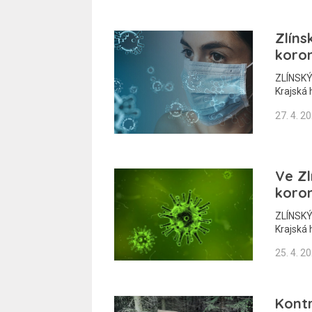
Zlíns
koro
ZLÍNSKÝ 
Krajská 
27. 4. 2
Ve Zl
koro
ZLÍNSKÝ 
Krajská 
25. 4. 2
Kontr