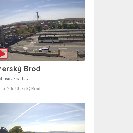
herský Brod
obusové nádraží
město Uherský Brod