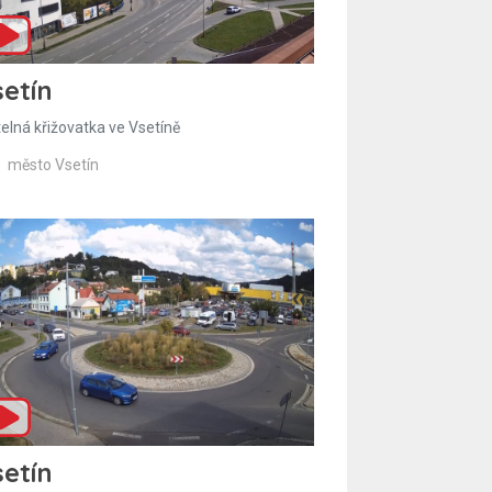
etín
telná křižovatka ve Vsetíně
město Vsetín
etín