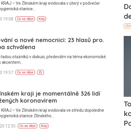
KRAJ – Ve Zlínském kraji evidovala v úterý v podvečer
hygienická stanice…
20 19:08
Co se děje
Kraj
vání o nové nemocnici: 23 hlasů pro.
ba schválena
 řadou otazníků v diskusi, především na téma ekonomické.
 s akcentem…
20 19:57
Co se děje
ZL
ínském kraji je momentálně 326 lidí
žených koronavirem
KRAJ – Ve Zlínském kraji evidovala ve středu dopoledne
hygienická stanice Zlínského…
020 12:35
Co se děje
Kraj