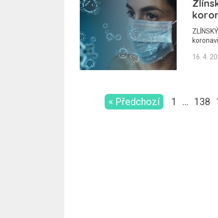
Zlíns
koro
ZLÍNSKÝ
koronav
16. 4. 2
« Předchozí
1
…
138