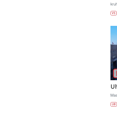
kru
VS
U
Mas
UB