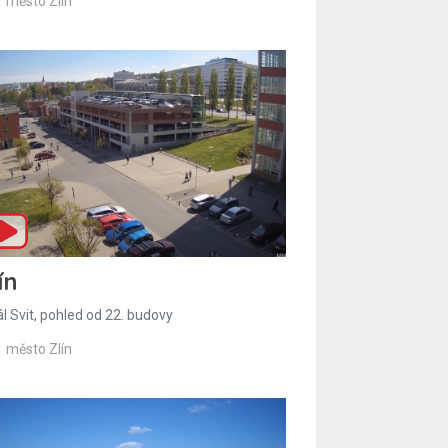
město Zlín
ín
l Svit, pohled od 22. budovy
město Zlín