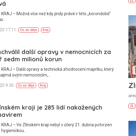
ZL
vá
KRAJ – Možná více než kdy jindy právě v této „korondobě“
as…
020 17:11
Co se děje
Kraj
schválil další opravy v nemocnicích za
ř sedm milionů korun
KRAJ – Další opravy a technická zhodnocení majetku, který
onajímá svým nemocnicím,…
Zl
020 9:30
Co se děje
Kraj
areá
ínském kraji je 285 lidí nakažených
ZL
navirem
KRAJ – Ve Zlínském kraji nebyl v úterý 21. dubna potvrzen
u hygienickou…