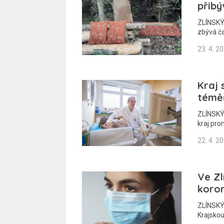
přibý
ZLÍNSKÝ 
zbývá č
23. 4. 2
Kraj 
témě
ZLÍNSKÝ 
kraj pr
22. 4. 2
Ve Zl
koro
ZLÍNSKÝ 
Krajsko