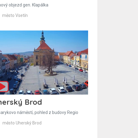
hový objezd gen. Klapálka
město Vsetín
herský Brod
arykovo náměstí, pohled z budovy Regio
město Uherský Brod