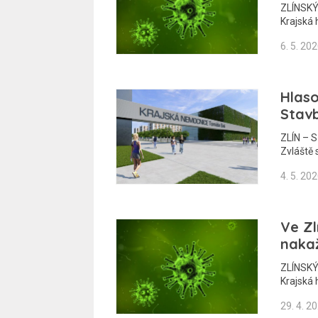
ZLÍNSKÝ 
Krajská 
6. 5. 20
Hlaso
Stav
ZLÍN – S
Zvláště
4. 5. 20
Ve Zl
naka
ZLÍNSKÝ 
Krajská 
29. 4. 2