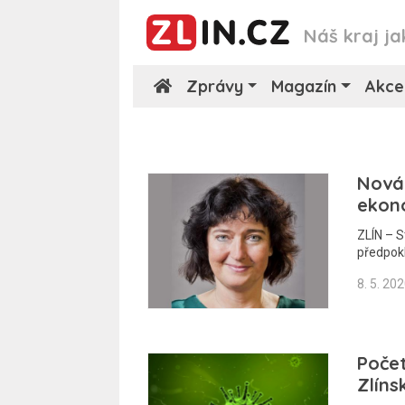
Náš kraj ja
Zprávy
Magazín
Akce
Nová
ekon
ZLÍN – S
předpok
8. 5. 20
Poče
Zlíns