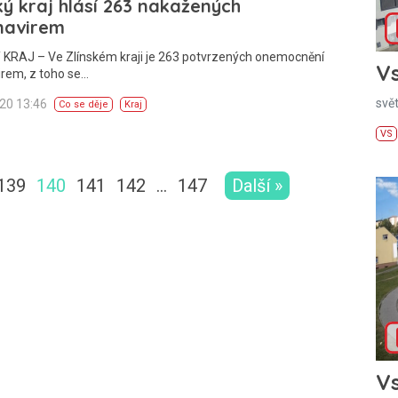
ký kraj hlásí 263 nakažených
navirem
 KRAJ – Ve Zlínském kraji je 263 potvrzených onemocnění
Vs
irem, z toho se…
svě
020 13:46
Co se děje
Kraj
VS
139
140
141
142
…
147
Další »
Vs