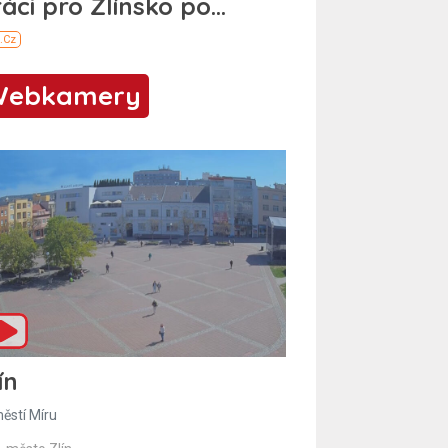
Webkamery
ín
ěstí Míru