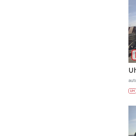
U
aut
UH