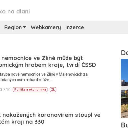
ko na dlani
Region
Webkamery
Inzerce
 nemocnice ve Zlíně může být
omickým hrobem kraje, tvrdí ČSSD
tavba nové nemocnice ve Zlíně v Malenovicích za
ládaných osm miliard může…
20 7:10
Politika a ekonomika
ZL
t nakažených koronavirem stoupl ve
kém kraji na 330