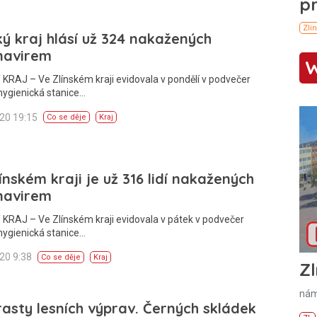
ký kraj hlásí už 324 nakažených
navirem
KRAJ – Ve Zlínském kraji evidovala v pondělí v podvečer
hygienická stanice…
020 19:15
Co se děje
Kraj
ínském kraji je už 316 lidí nakažených
navirem
KRAJ – Ve Zlínském kraji evidovala v pátek v podvečer
hygienická stanice…
020 9:38
Co se děje
Kraj
Zl
nám
asty lesních výprav. Černých skládek