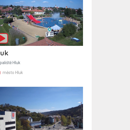
luk
paliště Hluk
město Hluk