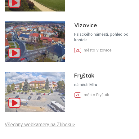
Vizovice
Palackého náměstí, pohled od
kostela
město Vizovice
ZL
Fryšták
náměstí Míru
město Fryšták
ZL
Všechny webkamery na Zlínsku>