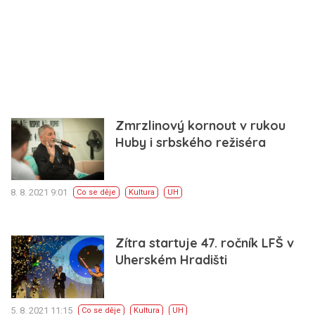
Zmrzlinový kornout v rukou
Huby i srbského režiséra
8. 8. 2021 9:01
Co se děje
Kultura
UH
Zítra startuje 47. ročník LFŠ v
Uherském Hradišti
5. 8. 2021 11:15
Co se děje
Kultura
UH