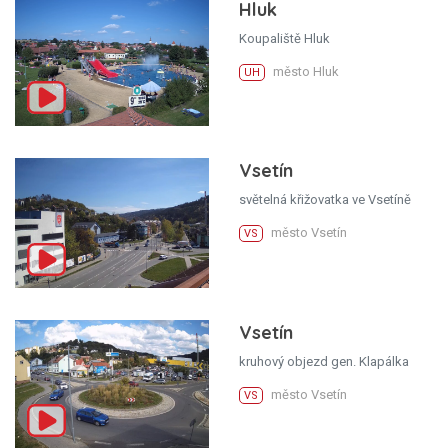
Hluk
Koupaliště Hluk
město Hluk
UH
Vsetín
světelná křižovatka ve Vsetíně
město Vsetín
VS
Vsetín
kruhový objezd gen. Klapálka
město Vsetín
VS