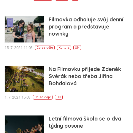
Filmovka odhaluje svůj denní
program a představuje
novinky
15. 7. 2021 11:03
Co se děje
Kultura
UH
Na Filmovku přijede Zdeněk
Svěrák nebo třeba Jiřina
Bohdalová
1. 7. 2021 15:03
Co se děje
UH
Letní filmová škola se o dva
týdny posune