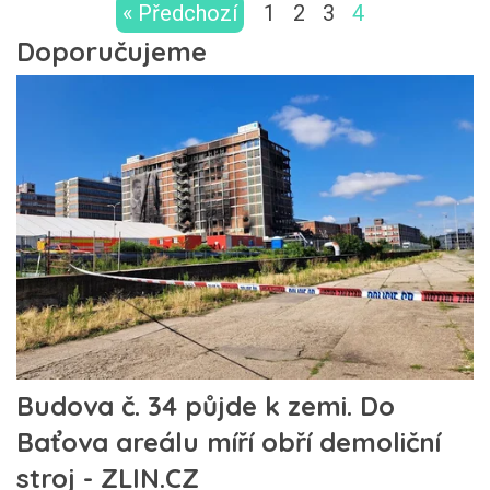
« Předchozí
1
2
3
4