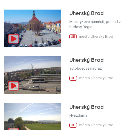
Uherský Brod
Masarykovo náměstí, pohled z
budovy Regio
město Uherský Brod
UB
Uherský Brod
autobusové nádraží
město Uherský Brod
UH
Uherský Brod
Hvězdárna
město Uherský Brod
UH