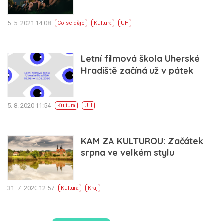
5. 5. 2021 14:08
Co se děje
Kultura
UH
Letní filmová škola Uherské
Hradiště začíná už v pátek
5. 8. 2020 11:54
Kultura
UH
KAM ZA KULTUROU: Začátek
srpna ve velkém stylu
31. 7. 2020 12:57
Kultura
Kraj