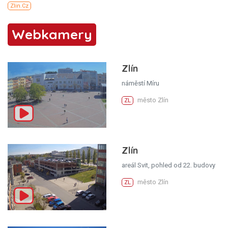
Webkamery
Zlín
náměstí Míru
město Zlín
ZL
Zlín
areál Svit, pohled od 22. budovy
město Zlín
ZL